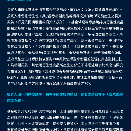
投資人申購本基金係持有基金受益憑證，而非本文提及之投資資產或標的。
投資人應留意衍生性工具 /證券相關商品等槓桿投資策略所可能產生之投資
風險（詳見公開說明書或投資人須知） 。基金係經專案豁免持有衍生性商品
限制之基金。由於使用衍生性商品可能產生額外的部位風險造成基金淨值高
度波動及衍生其他風險，全球非投資等級債券基金、多元收益債券基金、新
興市場債券基金、新興市場本地貨幣債券基金、總回報債券基金、美國非投
資等級債券基金、全球實質回報債券基金、全球投資級別債券基金、美國股
票增益基金、全球債券(美國除外)基金、全球債券基金、歐元債券基金及收
益增長基金之總曝險將以相對VaR風險值模型來衡量並管理使用金融衍生性
工具相關風險，其使用衍生性商品所產生之部位不得超過可供比較之指標投
資組合之VaR值的兩倍。短年期債券基金及絕對收益債券基金之總曝險將以
絕對VaR風險值模型來衡量並管理使用金融衍生性工具相關風險，其使用衍
生性商品所產生之部位不得超過基金淨資產價值之20%。
投資人因不同時間進場，將有不同之投資績效，過去之績效亦不代表未來績
效之保證。
基金投資涉及投資新興市場部份，因其波動性與風險程度可能較高，且其政
治與經濟情勢穩定度可能低於已開發國家，也可能使資產價值受不同程度之
影響。此外，依金管會規定，境外基金投資於中國大陸證券市場僅限掛牌上
市有價證券及銀行間債券市場為限，且投資前述有價證券總金額不得超過基