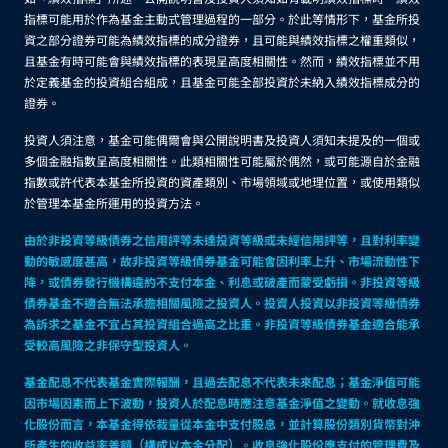
指標可能用於作為基金主動式管理過程的一部分。於此等情形下，基金所投
資之部分證券可能為績效指標的成分證券，且可能與績效指標之權重類似，
且基金有時可能會與績效指標的表現呈高度相關性。然而，績效指標並不用
於定義基金的投資組合組成，且基金可能全部投資於未納入績效指標成分的
證券。
投資人須注意，基金可能偶爾會與公開說明書及投資人須知未提及的一個或
多個金融指數呈高度相關性。此類相關性可能屬於偶然，或可能源自於金融
指數或許代表本基金所投資的資產類別、市場領域或地理位置，或使用類似
於管理本基金所運用的投資方法。
由於非投資等級債券之信用評等未達投資等級或未經信用評等，且對利率變
動的敏感度甚高，故非投資等級債券基金可能會因利率上升、市場流動性下
降，或債券發行機構違約不支付本金、利息或破產而蒙受虧損。非投資等級
債券基金不適合無法承擔相關風險之投資人。投資人投資以非投資等級債券
為訴求之基金不宜占其投資組合過高之比重。非投資等級債券基金適合能承
受較高風險之非保守型投資人。
基金配息不代表基金實際報酬，且過去配息不代表未來配息；基金淨值可能
因市場因素而上下波動，投資人於配息時應注意基金淨值之變動。就收息強
化股份而言，本基金得依裁量從本金中支付股息，並計算股份類別貨幣對沖
所產生的收益率差額（構成以本金分配）。收息強化股份應支付的管理費及