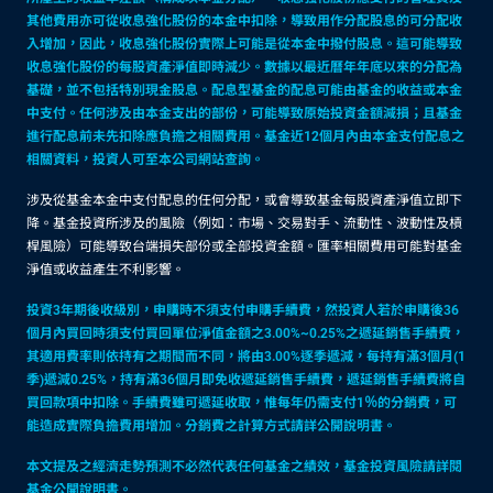
其他費用亦可從收息強化股份的本金中扣除，導致用作分配股息的可分配收
入增加，因此，收息強化股份實際上可能是從本金中撥付股息。這可能導致
收息強化股份的每股資產淨值即時減少。數據以最近曆年年底以來的分配為
基礎，並不包括特別現金股息。配息型基金的配息可能由基金的收益或本金
中支付。任何涉及由本金支出的部份，可能導致原始投資金額減損；且基金
進行配息前未先扣除應負擔之相關費用。基金近12個月內由本金支付配息之
相關資料，投資人可至本公司網站查詢。
涉及從基金本金中支付配息的任何分配，或會導致基金每股資產淨值立即下
降。基金投資所涉及的風險（例如：市場、交易對手、流動性、波動性及槓
桿風險）可能導致台端損失部份或全部投資金額。匯率相關費用可能對基金
淨值或收益產生不利影響。
投資3年期後收級別，申購時不須支付申購手續費，然投資人若於申購後36
個月內買回時須支付買回單位淨值金額之3.00%~0.25%之遞延銷售手續費，
其適用費率則依持有之期間而不同，將由3.00%逐季遞減，每持有滿3個月(1
季)遞減0.25%，持有滿36個月即免收遞延銷售手續費，遞延銷售手續費將自
買回款項中扣除。手續費雖可遞延收取，惟每年仍需支付1％的分銷費，可
能造成實際負擔費用增加。分銷費之計算方式請詳公開說明書。
本文提及之經濟走勢預測不必然代表任何基金之績效，基金投資風險請詳閱
基金公開說明書。