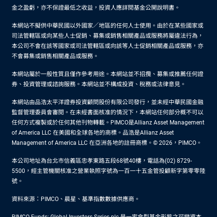
金之盈虧，亦不保證最低之收益，投資人應詳閱基金公開說明書。
本網站不擬供中華民國以外國家／地區的任何人士使用。由於在某些國家或
司法管轄區或向某些人士促銷、募集或銷售相關產品或服務將屬違法行為，
本公司不會在該等國家或司法管轄區或向該等人士促銷相關產品或服務，亦
不會募集或銷售相關產品或服務。
本網站屬於一般性質且僅作參考用途。本網站並不招攬、募集或推薦任何證
券、投資管理或諮詢服務。本網站並不構成投資、稅務或法律意見。
本網站由品浩太平洋證券投資顧問股份有限公司發行，並未經中華民國金融
監督管理委員會審閱。在未經書面核准的情況下，本網站任何部分概不可以
任何方式複製或於任何其他刊物轉載。PIMCO是Allianz Asset Management
of America LLC 在美國和全球各地的商標。品浩是Allianz Asset
Management of America LLC 在亞洲各地的註冊商標。© 2026，PIMCO。
本公司地址為台北市信義區忠孝東路五段68號40樓，電話為(02) 8729-
5500，經主管機關核准之營業執照字號為一百一十五金管投顧新字第零零陸
號。
資料來源：PIMCO、晨星、基準指數數據供應商。