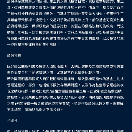
部份基金或會廣泛地使用衍生工具以實現投資目標，包括較為複雜的衍生工
具，這可能導致基金資產淨值的波動性增加。在不利情況下，基金使用衍生
工具作對沖目的或會變得無效，而基金可能因此蒙受重大損失。使用衍生工
具可能導致槓桿、流動性、交易對手及評價風險上升。部份基金可投資於非
投資等級證券，與評級較高的證券比較，其潛在的價格波動可能較高，而流
動性可能較低。該等投資須承受利率、信貸及降級風險。部份基金或須承受
投資於可能較為波動的新興證券市場及新興市場貨幣的風險，以及投資於單
一或限量市場或行業的集中風險。
績效指標
除非經公開說明書及投資人須知所載明，否則此處提及之績效指標或指數並
非作為基金的主動式管理之用，尤其是不作為績效比較之用。
若公開說明書和投資人須知載明績效指標時，績效指標可能作為基金主動式
管理過程的一部分，包括但不限於存續期對照，以及作為基金尋求超越其表
現之績效指標、績效比較與/或相對風險值衡量之用。此處引述之指數或績
效指標，若其未被公開說明書及投資人須知所引述，則純屬說明或提供資訊
之用 (例如提供一般金融資訊或市場背景)，並非作為績效比較之用。欲瞭解
更多細節，請聯絡品浩太平洋投顧。
相關性
如「績效指標」所述，公開說明書及投資人須知如有載明績效指標時，績效