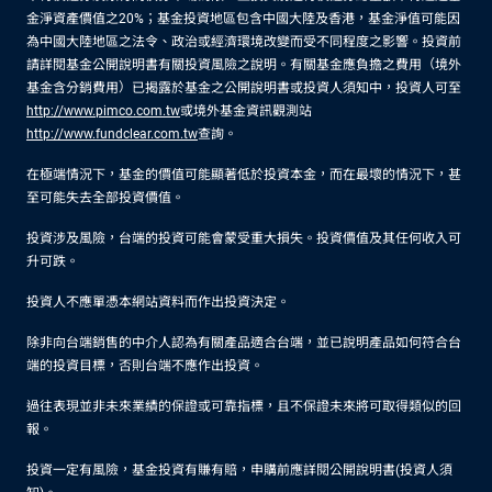
金淨資產價值之20%；基金投資地區包含中國大陸及香港，基金淨值可能因
為中國大陸地區之法令、政治或經濟環境改變而受不同程度之影響。投資前
請詳閱基金公開說明書有關投資風險之說明。有關基金應負擔之費用（境外
基金含分銷費用）已揭露於基金之公開說明書或投資人須知中，投資人可至
http://www.pimco.com.tw
或境外基金資訊觀測站
http://www.fundclear.com.tw
查詢。
在極端情況下，基金的價值可能顯著低於投資本金，而在最壞的情況下，甚
至可能失去全部投資價值。
投資涉及風險，台端的投資可能會蒙受重大損失。投資價值及其任何收入可
升可跌。
投資人不應單憑本網站資料而作出投資決定。
除非向台端銷售的中介人認為有關產品適合台端，並已說明產品如何符合台
端的投資目標，否則台端不應作出投資。
過往表現並非未來業績的保證或可靠指標，且不保證未來將可取得類似的回
報。
投資一定有風險，基金投資有賺有賠，申購前應詳閱公開說明書(投資人須