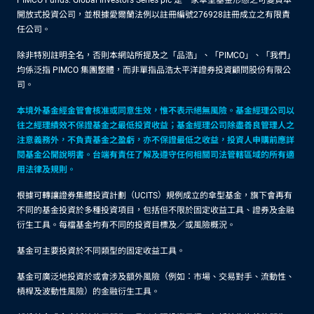
PIMCO Funds: Global Investors Series plc 是一家傘型基金形態之可變資本
開放式投資公司，並根據愛爾蘭法例以註冊編號276928註冊成立之有限責
任公司。
除非特別註明全名，否則本網站所提及之「品浩」、「PIMCO」、「我們」
均係泛指 PIMCO 集團整體，而非單指品浩太平洋證券投資顧問股份有限公
司。
本境外基金經金管會核准或同意生效，惟不表示絕無風險。基金經理公司以
往之經理績效不保證基金之最低投資收益；基金經理公司除盡善良管理人之
注意義務外，不負責基金之盈虧，亦不保證最低之收益，投資人申購前應詳
閱基金公開說明書。台端有責任了解及遵守任何相關司法管轄區域的所有適
用法律及規則。
根據可轉讓證券集體投資計劃（UCITS）規例成立的傘型基金，旗下會再有
不同的基金投資於多種投資項目，包括但不限於固定收益工具、證券及金融
衍生工具。每檔基金均有不同的投資目標及／或風險概況。
基金可主要投資於不同類型的固定收益工具。
基金可廣泛地投資於或會涉及額外風險（例如：市場、交易對手、流動性、
槓桿及波動性風險）的金融衍生工具。