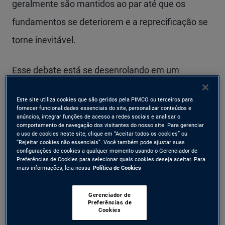
geralmente são mantidos ao par até que os
fundamentos se deteriorem e a reprecificação se
torne inevitável.
Esse debate está se desenrolando em um
contexto importante. A liquidez do mercado de
Este site utiliza cookies que são geridos pela PIMCO ou terceiros para
crédito público hoje é tão forte quanto em
fornecer funcionalidades essenciais do site, personalizar conteúdos e
anúncios, integrar funções de acesso a redes sociais e analisar o
qualquer momento desde a crise financeira global,
comportamento de navegação dos visitantes do nosso site. Para gerenciar
o uso de cookies neste site, clique em “Aceitar todos os cookies” ou
enquanto os spreads entre o empréstimo direto
“Rejeitar cookies não essenciais”. Você também pode ajustar suas
configurações de cookies a qualquer momento usando o Gerenciador de
menos líquido e o crédito público mais líquido se
Preferências de Cookies para selecionar quais cookies deseja aceitar. Para
mais informações, leia nossa
Política de Cookies
comprimiram de forma significativa nos últimos
anos.
Gerenciador de
Preferências de
Cookies