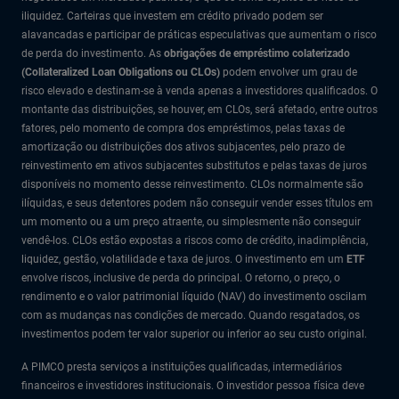
iliquidez. Carteiras que investem em crédito privado podem ser
alavancadas e participar de práticas especulativas que aumentam o risco
de perda do investimento. As
obrigações de empréstimo colaterizado
(Collateralized Loan Obligations ou CLOs)
podem envolver um grau de
risco elevado e destinam-se à venda apenas a investidores qualificados. O
montante das distribuições, se houver, em CLOs, será afetado, entre outros
fatores, pelo momento de compra dos empréstimos, pelas taxas de
amortização ou distribuições dos ativos subjacentes, pelo prazo de
reinvestimento em ativos subjacentes substitutos e pelas taxas de juros
disponíveis no momento desse reinvestimento. CLOs normalmente são
ilíquidas, e seus detentores podem não conseguir vender esses títulos em
um momento ou a um preço atraente, ou simplesmente não conseguir
vendê-los. CLOs estão expostas a riscos como de crédito, inadimplência,
liquidez, gestão, volatilidade e taxa de juros. O investimento em um
ETF
envolve riscos, inclusive de perda do principal. O retorno, o preço, o
rendimento e o valor patrimonial líquido (NAV) do investimento oscilam
com as mudanças nas condições de mercado. Quando resgatados, os
investimentos podem ter valor superior ou inferior ao seu custo original.
A PIMCO presta serviços a instituições qualificadas, intermediários
financeiros e investidores institucionais. O investidor pessoa física deve