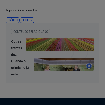
Tópicos Relacionados
CRÉDITO
LIQUIDEZ
CONTEÚDO RELACIONADO
Outras
frentes
do
crédito
Quando o
privado
otimismo já
ainda
está
oferecem
precificado:
valor
Oportunidades
de
investimento