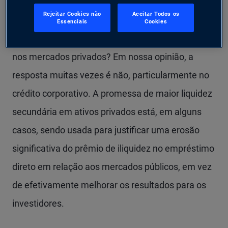
Para investidores, isso levanta uma questão
Rejeitar Cookies não
Aceitar Todos os
fundamental: estou sendo adequadamente
Essenciais
Cookies
compensado pela iliquidez que estou assumindo
nos mercados privados? Em nossa opinião, a
resposta muitas vezes é não, particularmente no
crédito corporativo. A promessa de maior liquidez
secundária em ativos privados está, em alguns
casos, sendo usada para justificar uma erosão
significativa do prêmio de iliquidez no empréstimo
direto em relação aos mercados públicos, em vez
de efetivamente melhorar os resultados para os
investidores.