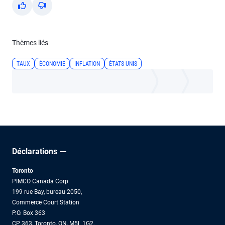
Yes
No
Thèmes liés
TAUX
ÉCONOMIE
INFLATION
ÉTATS-UNIS
Déclarations
Toronto
PIMCO Canada Corp.
199 rue Bay, bureau 2050,
Commerce Court Station
P.O. Box 363
CP 363, Toronto, ON, M5L 1G2,