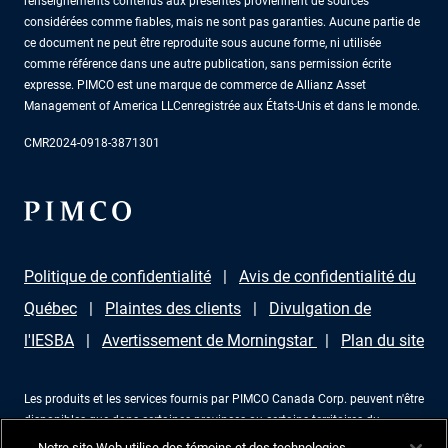
renseignements contenus aux présentes proviennent de sources
considérées comme fiables, mais ne sont pas garanties. Aucune partie de
ce document ne peut être reproduite sous aucune forme, ni utilisée
comme référence dans une autre publication, sans permission écrite
expresse. PIMCO est une marque de commerce de Allianz Asset
Management of America LLCenregistrée aux États-Unis et dans le monde.
CMR2024-0918-3871301
Politique de confidentialité
Avis de confidentialité du
Québec
Plaintes des clients
Divulgation de
l'IESBA
Avertissement de Morningstar
Plan du site
Les produits et les services fournis par PIMCO Canada Corp. peuvent n'être
disponibles que dans certaines provinces ou certains territoires du
Canada et uniquement par l'intermédiaire de revendeurs agréés à cet effet.
Notre site Web utilise des témoins et des technologies