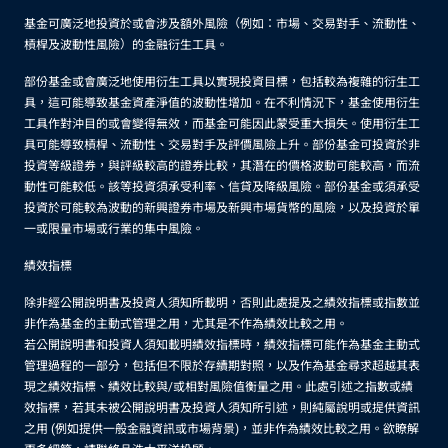
基金可廣泛地投資於或會涉及額外風險（例如：市場、交易對手、流動性、
槓桿及波動性風險）的金融衍生工具。
部份基金或會廣泛地使用衍生工具以實現投資目標，包括較為複雜的衍生工
具，這可能導致基金資產淨值的波動性增加。在不利情況下，基金使用衍生
工具作對沖目的或會變得無效，而基金可能因此蒙受重大損失。使用衍生工
具可能導致槓桿、流動性、交易對手及評價風險上升。部份基金可投資於非
投資等級證券，與評級較高的證券比較，其潛在的價格波動可能較高，而流
動性可能較低。該等投資須承受利率、信貸及降級風險。部份基金或須承受
投資於可能較為波動的新興證券市場及新興市場貨幣的風險，以及投資於單
一或限量市場或行業的集中風險。
績效指標
除非經公開說明書及投資人須知所載明，否則此處提及之績效指標或指數並
非作為基金的主動式管理之用，尤其是不作為績效比較之用。
若公開說明書和投資人須知載明績效指標時，績效指標可能作為基金主動式
管理過程的一部分，包括但不限於存續期對照，以及作為基金尋求超越其表
現之績效指標、績效比較與/或相對風險值衡量之用。此處引述之指數或績
效指標，若其未被公開說明書及投資人須知所引述，則純屬說明或提供資訊
之用 (例如提供一般金融資訊或市場背景)，並非作為績效比較之用。欲瞭解