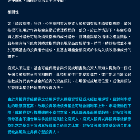
更多細節，請聯絡品浩太平洋投顧。
相關性
如「績效指標」所述，公開說明書及投資人須知如有載明績效指標時，績效
指標可能用於作為基金主動式管理過程的一部分。於此等情形下，基金所投
資之部分證券可能為績效指標的成分證券，且可能與績效指標之權重類似，
且基金有時可能會與績效指標的表現呈高度相關性。然而，績效指標並不用
於定義基金的投資組合組成，且基金可能全部投資於未納入績效指標成分的
證券。
投資人須注意，基金可能偶爾會與公開說明書及投資人須知未提及的一個或
多個金融指數呈高度相關性。此類相關性可能屬於偶然，或可能源自於金融
指數或許代表本基金所投資的資產類別、市場領域或地理位置，或使用類似
於管理本基金所運用的投資方法。
由於非投資等級債券之信用評等未達投資等級或未經信用評等，且對利率變
動的敏感度甚高，故非投資等級債券基金可能會因利率上升、市場流動性下
降，或債券發行機構違約不支付本金、利息或破產而蒙受虧損。非投資等級
債券基金不適合無法承擔相關風險之投資人。投資人投資以非投資等級債券
為訴求之基金不宜占其投資組合過高之比重。非投資等級債券基金適合能承
受較高風險之非保守型投資人。