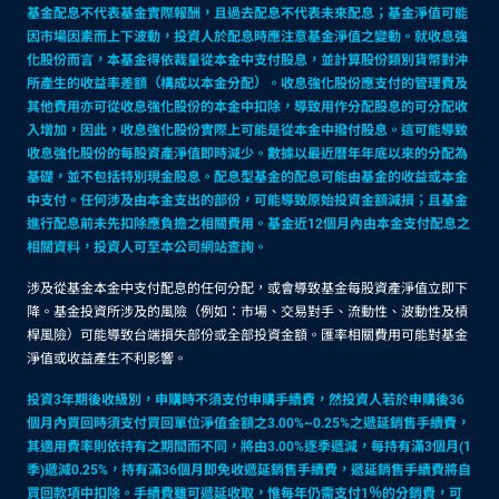
基金配息不代表基金實際報酬，且過去配息不代表未來配息；基金淨值可能
因市場因素而上下波動，投資人於配息時應注意基金淨值之變動。就收息強
化股份而言，本基金得依裁量從本金中支付股息，並計算股份類別貨幣對沖
所產生的收益率差額（構成以本金分配）。收息強化股份應支付的管理費及
其他費用亦可從收息強化股份的本金中扣除，導致用作分配股息的可分配收
入增加，因此，收息強化股份實際上可能是從本金中撥付股息。這可能導致
收息強化股份的每股資產淨值即時減少。數據以最近曆年年底以來的分配為
基礎，並不包括特別現金股息。配息型基金的配息可能由基金的收益或本金
中支付。任何涉及由本金支出的部份，可能導致原始投資金額減損；且基金
進行配息前未先扣除應負擔之相關費用。基金近12個月內由本金支付配息之
相關資料，投資人可至本公司網站查詢。
涉及從基金本金中支付配息的任何分配，或會導致基金每股資產淨值立即下
降。基金投資所涉及的風險（例如：市場、交易對手、流動性、波動性及槓
桿風險）可能導致台端損失部份或全部投資金額。匯率相關費用可能對基金
淨值或收益產生不利影響。
投資3年期後收級別，申購時不須支付申購手續費，然投資人若於申購後36
個月內買回時須支付買回單位淨值金額之3.00%~0.25%之遞延銷售手續費，
其適用費率則依持有之期間而不同，將由3.00%逐季遞減，每持有滿3個月(1
季)遞減0.25%，持有滿36個月即免收遞延銷售手續費，遞延銷售手續費將自
買回款項中扣除。手續費雖可遞延收取，惟每年仍需支付1％的分銷費，可