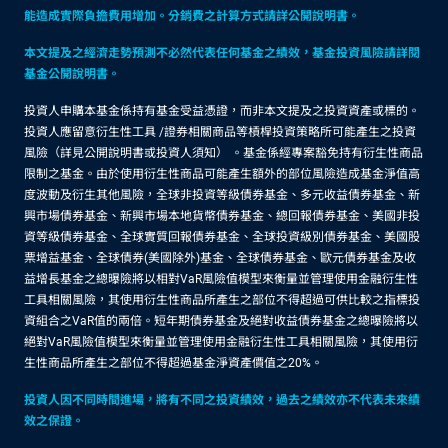
能造成實際負擔費用增加。分銷費之計算方式請詳公開說明書。
本文提及之經濟走勢預測不必然代表任何基金之績效，基金投資風險請詳閱
基金公開說明書。
投資人申購本基金係持有基金受益憑證，而非本文提及之投資資產或標的。
投資人應留意衍生性工具 /證券相關商品等槓桿投資策略所可能產生之投資
風險（詳見公開說明書或投資人須知） 。基金係經專案豁免持有衍生性商品
限制之基金。由於使用衍生性商品可能產生額外的部位風險造成基金淨值高
度波動及衍生其他風險，全球非投資等級債券基金、多元收益債券基金、新
興市場債券基金、新興市場本地貨幣債券基金、總回報債券基金、美國非投
資等級債券基金、全球實質回報債券基金、全球投資級別債券基金、美國股
票增益基金、全球債券(美國除外)基金、全球債券基金、歐元債券基金及收
益增長基金之總曝險將以相對VaR風險值模型來衡量並管理使用金融衍生性
工具相關風險，其使用衍生性商品所產生之部位不得超過可供比較之指標投
資組合之VaR值的兩倍。短年期債券基金及絕對收益債券基金之總曝險將以
絕對VaR風險值模型來衡量並管理使用金融衍生性工具相關風險，其使用衍
生性商品所產生之部位不得超過基金淨資產價值之20%。
投資人因不同時間進場，將有不同之投資績效，過去之績效亦不代表未來績
效之保證。