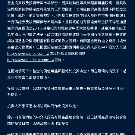
基金投資涉及投資新興市場部份，因其波動性與風險程度可能較高，且其政
治與經濟情勢穩定度可能低於已開發國家，也可能使資產價值受不同程度之
影響。此外，依金管會規定，境外基金投資於中國大陸證券市場僅限掛牌上
市有價證券及銀行間債券市場為限，且投資前述有價證券總金額不得超過基
金淨資產價值之20%；基金投資地區包含中國大陸及香港，基金淨值可能因
為中國大陸地區之法令、政治或經濟環境改變而受不同程度之影響。投資前
請詳閱基金公開說明書有關投資風險之說明。有關基金應負擔之費用（境外
基金含分銷費用）已揭露於基金之公開說明書或投資人須知中，投資人可至
http://www.pimco.com.tw
或境外基金資訊觀測站
http://www.fundclear.com.tw
查詢。
在極端情況下，基金的價值可能顯著低於投資本金，而在最壞的情況下，甚
至可能失去全部投資價值。
投資涉及風險，台端的投資可能會蒙受重大損失。投資價值及其任何收入可
升可跌。
投資人不應單憑本網站資料而作出投資決定。
除非向台端銷售的中介人認為有關產品適合台端，並已說明產品如何符合台
端的投資目標，否則台端不應作出投資。
過往表現並非未來業績的保證或可靠指標，且不保證未來將可取得類似的回