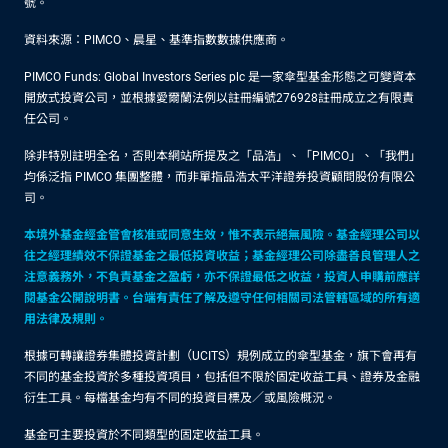
號。
資料來源：PIMCO、晨星、基準指數數據供應商。
PIMCO Funds: Global Investors Series plc 是一家傘型基金形態之可變資本
開放式投資公司，並根據愛爾蘭法例以註冊編號276928註冊成立之有限責
任公司。
除非特別註明全名，否則本網站所提及之「品浩」、「PIMCO」、「我們」
均係泛指 PIMCO 集團整體，而非單指品浩太平洋證券投資顧問股份有限公
司。
本境外基金經金管會核准或同意生效，惟不表示絕無風險。基金經理公司以
往之經理績效不保證基金之最低投資收益；基金經理公司除盡善良管理人之
注意義務外，不負責基金之盈虧，亦不保證最低之收益，投資人申購前應詳
閱基金公開說明書。台端有責任了解及遵守任何相關司法管轄區域的所有適
用法律及規則。
根據可轉讓證券集體投資計劃（UCITS）規例成立的傘型基金，旗下會再有
不同的基金投資於多種投資項目，包括但不限於固定收益工具、證券及金融
衍生工具。每檔基金均有不同的投資目標及／或風險概況。
基金可主要投資於不同類型的固定收益工具。