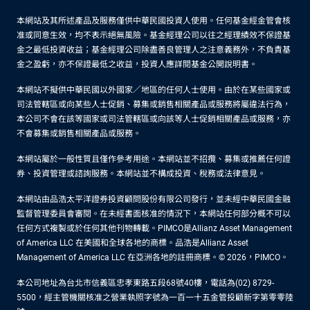
本網站及其所述產品及服務僅供中華民國投資人使用。任何基金經金管會核
准或同意生效，均不表示絕無風險。基金經理公司以往之經理績效不保證基
金之最低投資收益；基金經理公司除盡善良管理人之注意義務外，不負責基
金之盈虧，亦不保證最低之收益，投資人應詳閱基金公開說明書。
本網站不擬供中華民國以外國家／地區的任何人士使用。由於在某些國家或
司法管轄區或向某些人士促銷、募集或銷售相關產品或服務將屬違法行為，
本公司不會在該等國家或司法管轄區或向該等人士促銷相關產品或服務，亦
不會募集或銷售相關產品或服務。
本網站屬於一般性質且僅作參考用途。本網站並不招攬、募集或推薦任何證
券、投資管理或諮詢服務。本網站並不構成投資、稅務或法律意見。
本網站由品浩太平洋證券投資顧問股份有限公司發行，並未經中華民國金融
監督管理委員會審閱。在未經書面核准的情況下，本網站任何部分概不可以
任何方式複製或於任何其他刊物轉載。PIMCO是Allianz Asset Management
of America LLC 在美國和全球各地的商標。品浩是Allianz Asset
Management of America LLC 在亞洲各地的註冊商標。© 2026，PIMCO。
本公司地址為台北市信義區忠孝東路五段68號40樓，電話為(02) 8729-
5500，經主管機關核准之營業執照字號為一百一十五金管投顧新字第零零陸