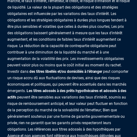
marché, le taux d’intérêt, l’émetteur, le crédit, le risque d’inflation et le risque
de liquidité. La valeur de la plupart des obligations et des stratégies
obligataires est influencée par les variations des taux d’intérêt. Les
obligations et les stratégies obligataires à durées plus longues tendent à
être plus sensibles et volatiles que celles à durées plus courtes; Les prix
des obligations baissent généralement à mesure que les taux d’intérêt
augmentent, et les conditions de faibles taux d’intérêt augmentent ce
risque. La réduction de la capacité de contrepartie obligataire peut
contribuer à une diminution de la liquidité du marché et à une
augmentation de la volatilité des prix. Les investissements obligataires
peuvent valoir plus ou moins que le coût initial au moment du rachet.
Investir dans
des titres libellés et/ou domiciliés à l’étranger
peut comporter
un risque accru dû aux fluctuations de devises, ainsi que des risques
économiques et politiques, qui peuvent être accentués dans les marchés
émergents.
Les titres adossés à des prêts hypothécaires et adossés à des
actifs
peuvent être sensibles aux variations des taux d’intérêt, soumis au
risque de remboursement anticipé, et leur valeur peut fluctuer en fonction
de la perception du marché de la solvabilité de l’émetteur; Bien que
généralement soutenus par une forme de garantie gouvernementale ou
privée, rien ne garantit que les garants privés respecteront leurs
obligations. Les références aux titres adossés à des hypothèques par
Agence et non agences font référence aux hypothèques délivrées aux