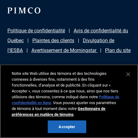
Politique de confidentialité
Avis de confidentialité du
Québec
Plaintes des clients
Divulgation de
l'IESBA
Avertissement de Morningstar
Plan du site
Les produits et les services fournis par PIMCO Canada Corp. peuvent n'être
Notre site Web utilise des témoins et des technologies
disponibles que dans certaines provinces ou certains territoires du
connexes à diverses fins, notamment à des fins
Canada et uniquement par l'intermédiaire de revendeurs agréés à cet effet.
fonctionnelles, d’analyse et de publicité. En cliquant sur «
Aucune partie de ce document ne peut être reproduite sous aucune forme
Accepter », vous consentez à ce que nous, ainsi que nos tiers
ni utilisée comme référence dans une autre publication, sans permission
utilisions des témoins, comme indiqué dans notre
Politique de
écrite expresse. PIMCO est une marque d’Allianz Asset Management of
confidentialité en ligne
. Vous pouvez ajuster vos paramètres
America LLC en aux États-Unis et ailleurs. Corporation PIMCO Canada,
de témoins à tout moment dans notre
Gestionnaire de
199 rue Bay, bureau 2050, Commerce Court Station, CP 363 Toronto
préférences en matière de témoins
.
(Ontario), M5L 1G2, 416-368-3350. ©2026, PIMCO. Tous droits réservés.
Accepter