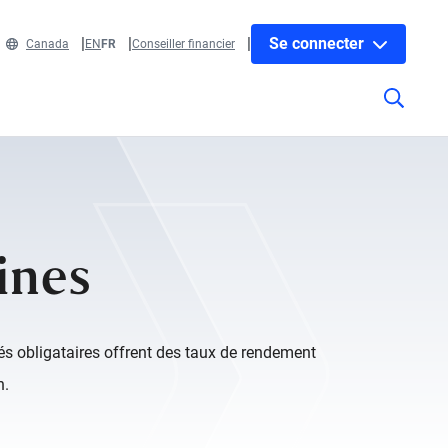
Se connecter
Canada
EN
FR
Conseiller financier
ines
és obligataires offrent des taux de rendement
n.