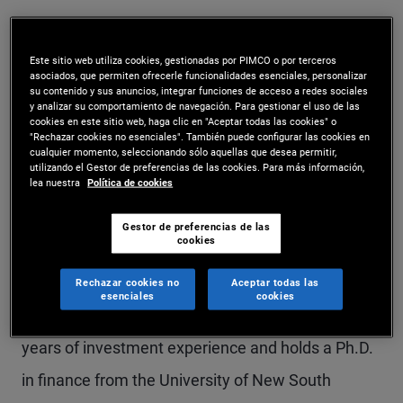
Mr. Dienemann is a senior vice president and
institutional account manager in the Sydney
Este sitio web utiliza cookies, gestionadas por PIMCO o por terceros
asociados, que permiten ofrecerle funcionalidades esenciales, personalizar
office. He previously held quantitative research
su contenido y sus anuncios, integrar funciones de acceso a redes sociales
y analizar su comportamiento de navegación. Para gestionar el uso de las
and account management roles in the Singapore
cookies en este sitio web, haga clic en "Aceptar todas las cookies" o
"Rechazar cookies no esenciales". También puede configurar las cookies en
and Munich offices. He has a focus on portfolio
cualquier momento, seleccionando sólo aquellas que desea permitir,
utilizando el Gestor de preferencias de las cookies. Para más información,
lea nuestra
Política de cookies
construction, hedge fund, and credit strategies as
well as customized solutions and analytics for
Gestor de preferencias de las
cookies
institutional and wealth management clients. Prior
to joining PIMCO in 2015, Mr. Dienemann was with
Rechazar cookies no
Aceptar todas las
esenciales
cookies
PwC and Commerzbank in Frankfurt. He has 14
years of investment experience and holds a Ph.D.
in finance from the University of New South