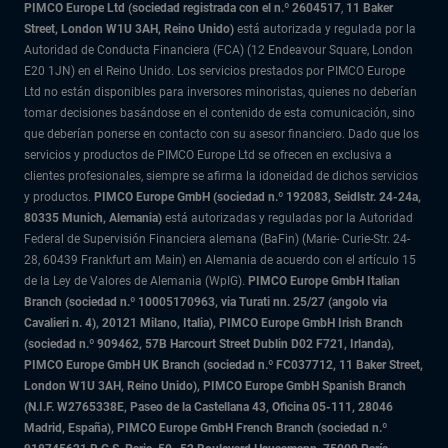
PIMCO Europe Ltd (sociedad registrada con el n.º 2604517
,
11 Baker
Street, London W1U 3AH, Reino Unido)
está autorizada y regulada por la
Autoridad de Conducta Financiera (FCA) (12 Endeavour Square, London
E20 1JN) en el Reino Unido. Los servicios prestados por PIMCO Europe
Ltd no están disponibles para inversores minoristas, quienes no deberían
tomar decisiones basándose en el contenido de esta comunicación, sino
que deberían ponerse en contacto con su asesor financiero. Dado que los
servicios y productos de PIMCO Europe Ltd se ofrecen en exclusiva a
clientes profesionales, siempre se afirma la idoneidad de dichos servicios
y productos.
PIMCO Europe GmbH (sociedad n.º 192083, Seidlstr. 24-24a,
80335 Munich, Alemania)
está autorizadas y reguladas por la Autoridad
Federal de Supervisión Financiera alemana (BaFin) (Marie- Curie-Str. 24-
28, 60439 Frankfurt am Main) en Alemania de acuerdo con el artículo 15
de la Ley de Valores de Alemania (WpIG).
PIMCO Europe GmbH Italian
Branch (sociedad n.º 10005170963, via Turati nn. 25/27 (angolo via
Cavalieri n. 4), 20121 Milano, Italia), PIMCO Europe GmbH Irish Branch
(sociedad n.º 909462, 57B Harcourt Street Dublin D02 F721, Irlanda),
PIMCO Europe GmbH UK Branch (sociedad n.º FC037712, 11 Baker Street,
London W1U 3AH, Reino Unido), PIMCO Europe GmbH Spanish Branch
(N.I.F. W2765338E, Paseo de la Castellana 43, Oficina 05-111, 28046
Madrid, España), PIMCO Europe GmbH French Branch (sociedad n.º