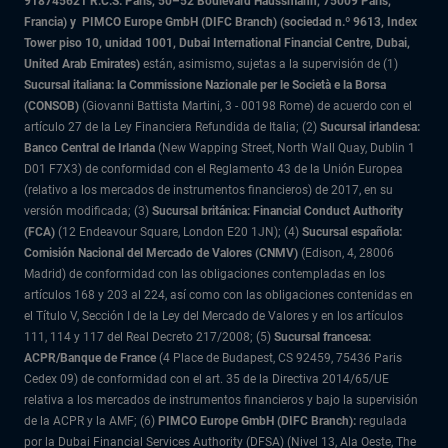
918745621 R.C.S. Paris,
50–52 Boulevard Haussmann, 75009 París,
Francia) y
PIMCO Europe GmbH (DIFC Branch) (sociedad n.º 9613, Index
Tower piso 10, unidad 1001, Dubai International Financial Centre, Dubai,
United Arab Emirates)
están, asimismo, sujetas a la supervisión de (1)
Sucursal italiana: la Commissione Nazionale per le Società e la Borsa
(CONSOB)
(Giovanni Battista Martini, 3 - 00198 Rome) de acuerdo con el
artículo 27 de la Ley Financiera Refundida de Italia; (2)
Sucursal irlandesa:
Banco Central de Irlanda
(New Wapping Street, North Wall Quay, Dublin 1
D01 F7X3) de conformidad con el Reglamento 43 de la Unión Europea
(relativo a los mercados de instrumentos financieros) de 2017, en su
versión modificada; (3)
Sucursal británica: Financial Conduct Authority
(FCA)
(12 Endeavour Square, London E20 1JN); (4)
Sucursal española:
Comisión Nacional del Mercado de Valores (CNMV)
(Edison, 4, 28006
Madrid) de conformidad con las obligaciones contempladas en los
artículos 168 y 203 al 224, así como con las obligaciones contenidas en
el Título V, Sección I de la Ley del Mercado de Valores y en los artículos
111, 114 y 117 del Real Decreto 217/2008; (5)
Sucursal francesa:
ACPR/Banque de France
(4 Place de Budapest, CS 92459, 75436 Paris
Cedex 09) de conformidad con el art. 35 de la Directiva 2014/65/UE
relativa a los mercados de instrumentos financieros y bajo la supervisión
de la ACPR y la AMF; (6)
PIMCO Europe GmbH (DIFC Branch):
regulada
por la Dubai Financial Services Authority (DFSA) (Nivel 13, Ala Oeste, The