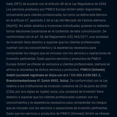
Gate, DIFC) de acuerdo con el Artículo 48 de la Ley Reguladora de 2004.
Los servicios prestados por PIMCO Europe GmbH están disponibles
únicamente para clientes profesionales, tal como se define este término
en el artículo 67, apartado 2 de la Ley del Mercado de Valores alemana
(WpHG). No están abiertos a inversores individuales, quienes no deberían
tomar decisiones basándose en el contenido de esta comunicación. De
conformidad con el art. 56 del Reglamento (UE) 565/2017, una sociedad
de inversión tiene derecho a suponer que los clientes profesionales
cuentan con los conocimientos y la experiencia necesarios para
comprender los riesgos que se vinculan con los servicios u operaciones de
inversión pertinentes. Dado que los servicios y productos de PIMCO
Europe GmbH se ofrecen en exclusiva a clientes profesionales, siempre se
afirma la idoneidad de dichos servicios y productos.
PIMCO (Schweiz)
GmbH (sociedad registrada en Suiza con el n.º CH-020.4.038.582-2,
Brandschenkestrasse 41 Zurich 8002, Suiza)
. De conformidad con la Ley
relativa a las instituciones de inversión colectiva de 23 de junio de 2006
(CISA, por sus siglas en inglés) suiza, una sociedad de inversión tiene
derecho a suponer que los clientes profesionales cuentan con los
conocimientos y la experiencia necesarios para comprender los riesgos
que se vinculan con los servicios u operaciones de inversión pertinentes.
Dado que los servicios y productos de PIMCO (Schweiz) GmbH se ofrecen