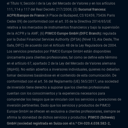
el Título V, Sección I de la Ley del Mercado de Valores y en los artículos
111, 114 y 117 del Real Decreto 217/2008; (5)
Sucursal francesa:
ACPR/Banque de France
(4 Place de Budapest, CS 92459, 75436 Paris
Cedex 09) de conformidad con el art. 35 de la Directiva 2014/65/UE
relativa a los mercados de instrumentos financieros y bajo la supervisión
de la ACPR y la AMF; (6)
PIMCO Europe GmbH (DIFC Branch):
regulada
por la Dubai Financial Services Authority (DFSA) (Nivel 13, Ala Oeste, The
Gate, DIFC) de acuerdo con el Artículo 48 de la Ley Reguladora de 2004.
Los servicios prestados por PIMCO Europe GmbH están disponibles
únicamente para clientes profesionales, tal como se define este término
en el artículo 67, apartado 2 de la Ley del Mercado de Valores alemana
(WpHG). No están abiertos a inversores individuales, quienes no deberían
tomar decisiones basándose en el contenido de esta comunicación. De
conformidad con el art. 56 del Reglamento (UE) 565/2017, una sociedad
de inversión tiene derecho a suponer que los clientes profesionales
cuentan con los conocimientos y la experiencia necesarios para
comprender los riesgos que se vinculan con los servicios u operaciones de
inversión pertinentes. Dado que los servicios y productos de PIMCO
Europe GmbH se ofrecen en exclusiva a clientes profesionales, siempre se
afirma la idoneidad de dichos servicios y productos.
PIMCO (Schweiz)
GmbH (sociedad registrada en Suiza con el n.º CH-020.4.038.582-2,