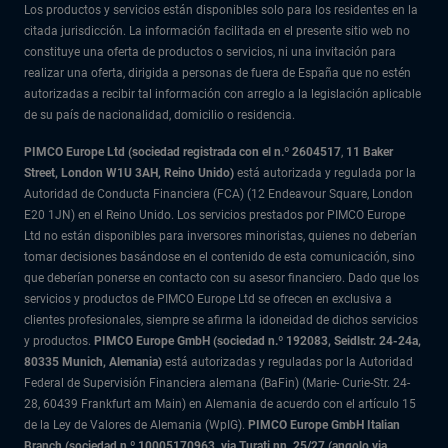
Los productos y servicios están disponibles solo para los residentes en la
citada jurisdicción. La información facilitada en el presente sitio web no
constituye una oferta de productos o servicios, ni una invitación para
realizar una oferta, dirigida a personas de fuera de España que no estén
autorizadas a recibir tal información con arreglo a la legislación aplicable
de su país de nacionalidad, domicilio o residencia.
PIMCO Europe Ltd (sociedad registrada con el n.º 2604517
,
11 Baker
Street, London W1U 3AH, Reino Unido)
está autorizada y regulada por la
Autoridad de Conducta Financiera (FCA) (12 Endeavour Square, London
E20 1JN) en el Reino Unido. Los servicios prestados por PIMCO Europe
Ltd no están disponibles para inversores minoristas, quienes no deberían
tomar decisiones basándose en el contenido de esta comunicación, sino
que deberían ponerse en contacto con su asesor financiero. Dado que los
servicios y productos de PIMCO Europe Ltd se ofrecen en exclusiva a
clientes profesionales, siempre se afirma la idoneidad de dichos servicios
y productos.
PIMCO Europe GmbH (sociedad n.º 192083, Seidlstr. 24-24a,
80335 Munich, Alemania)
está autorizadas y reguladas por la Autoridad
Federal de Supervisión Financiera alemana (BaFin) (Marie- Curie-Str. 24-
28, 60439 Frankfurt am Main) en Alemania de acuerdo con el artículo 15
de la Ley de Valores de Alemania (WpIG).
PIMCO Europe GmbH Italian
Branch (sociedad n.º 10005170963, via Turati nn. 25/27 (angolo via