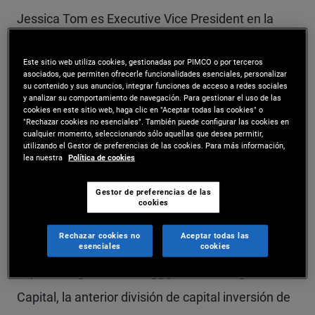
Jessica Tom es Executive Vice President en la
oficina de Nueva York y analista de crédito sénior.
Este sitio web utiliza cookies, gestionadas por PIMCO o por terceros
Antes de incorporarse a PIMCO en 2011, trabajó
asociados, que permiten ofrecerle funcionalidades esenciales, personalizar
su contenido y sus anuncios, integrar funciones de acceso a redes sociales
durante ocho años en Goldman Sachs Asset
y analizar su comportamiento de navegación. Para gestionar el uso de las
cookies en este sitio web, haga clic en "Aceptar todas las cookies" o
Management, donde desempeñó más
"Rechazar cookies no esenciales". También puede configurar las cookies en
cualquier momento, seleccionando sólo aquellas que desea permitir,
recientemente los cargos de vicepresidenta y
utilizando el Gestor de preferencias de las cookies. Para más información,
lea nuestra
Política de cookies
analista de alto rendimiento sénior. Se centraba
Gestor de preferencias de las
en los bienes de consumo, los productos para la
cookies
construcción y la edificación de viviendas. Con
Rechazar cookies no
Aceptar todas las
anterioridad, Jessica Tom trabajó en el grupo de
esenciales
cookies
capital riesgo de J.G. Fogg y de J.P. Morgan
Capital, la anterior división de capital inversión de