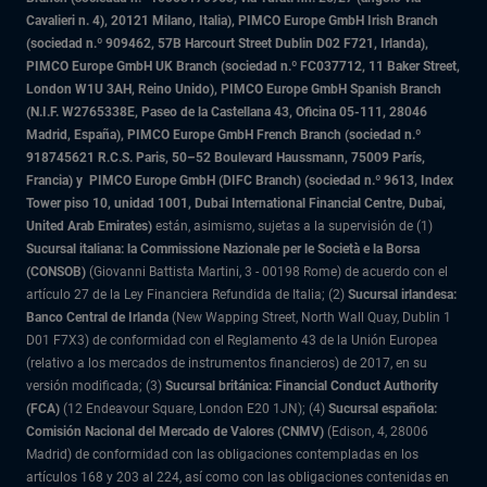
Cavalieri n. 4), 20121 Milano, Italia), PIMCO Europe GmbH Irish Branch
(sociedad n.º 909462, 57B Harcourt Street Dublin D02 F721, Irlanda),
PIMCO Europe GmbH UK Branch (sociedad n.º FC037712, 11 Baker Street,
London W1U 3AH, Reino Unido), PIMCO Europe GmbH Spanish Branch
(N.I.F. W2765338E, Paseo de la Castellana 43, Oficina 05-111, 28046
Madrid, España), PIMCO Europe GmbH French Branch (sociedad n.º
918745621 R.C.S. Paris,
50–52 Boulevard Haussmann, 75009 París,
Francia) y
PIMCO Europe GmbH (DIFC Branch) (sociedad n.º 9613, Index
Tower piso 10, unidad 1001, Dubai International Financial Centre, Dubai,
United Arab Emirates)
están, asimismo, sujetas a la supervisión de (1)
Sucursal italiana: la Commissione Nazionale per le Società e la Borsa
(CONSOB)
(Giovanni Battista Martini, 3 - 00198 Rome) de acuerdo con el
artículo 27 de la Ley Financiera Refundida de Italia; (2)
Sucursal irlandesa:
Banco Central de Irlanda
(New Wapping Street, North Wall Quay, Dublin 1
D01 F7X3) de conformidad con el Reglamento 43 de la Unión Europea
(relativo a los mercados de instrumentos financieros) de 2017, en su
versión modificada; (3)
Sucursal británica: Financial Conduct Authority
(FCA)
(12 Endeavour Square, London E20 1JN); (4)
Sucursal española:
Comisión Nacional del Mercado de Valores (CNMV)
(Edison, 4, 28006
Madrid) de conformidad con las obligaciones contempladas en los
artículos 168 y 203 al 224, así como con las obligaciones contenidas en