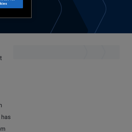
kies
t
n
e has
rom