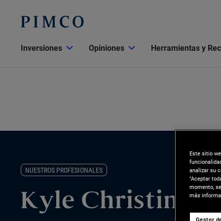
Inversiones
Opiniones
Herramientas y Re
Este sitio w
funcionalida
NUESTROS PROFESIONALES
analizar su 
"Aceptar tod
momento, sel
Kyle Christine
más informac
Gestor de