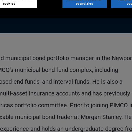
cookies
esenciales
coo
and municipal bond portfolio manager in the Newpor
IMCO's municipal bond fund complex, including
losed-end funds, and interval funds. He is also a
ulti-asset insurance accounts and has previously
cas portfolio committee. Prior to joining PIMCO i
taxable municipal bond trader at Morgan Stanley. H
s experience and holds an undergraduate degree f