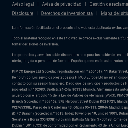
Aviso legal
Avisa de privacidad
Gestión de reclam
Disclosure
Derechos de inversionista
Mapa del siti
La información facilitada en el presente sitio web está destinada exclusiv
Todo el material recogido en este sitio web se ofrece exclusivamente a tít
tomar decisiones de inversión.
Los productos y servicios están disponibles solo para los residentes en la ci
oferta, dirigida a personas de fuera de España que no estén autorizadas a re
PIMCO Europe Ltd (sociedad registrada con el n.º 2604517
,
11 Baker Stree
Reino Unido. Los servicios prestados por PIMCO Europe Ltd no están dispo
contacto con su asesor financiero. Dado que los servicios y productos de P
(sociedad n.º 192083, Seidlstr. 24-24a, 80335 Munich, Alemania)
está auto
acuerdo con el artículo 15 de la Ley de Valores de Alemania (WpIG).
PIMCO E
Branch (sociedad n.º 909462, 57B Harcourt Street Dublin D02 F721, Irla
W2765338E, Paseo de la Castellana 43, Oficina 05-111, 28046 Madrid, Es
(DIFC Branch) (sociedad n.º 9613, Index Tower piso 10, unidad 1001, Dubai 
Società e la Borsa (CONSOB)
(Giovanni Battista Martini, 3 - 00198 Rome) de 
Dublin 1 D01 F7X3) de conformidad con el Reglamento 43 de la Unión Europ