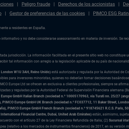
aciones
Peligro fraude
Derechos de los accionistas
De
o
Gestor de preferencias de las cookies
PIMCO ESG Ratin
amente a residentes en España.
ulo informativo y no debe considerarse asesoramiento en materia de inversión. Se r
tada jurisdicción. La información facilitada en el presente sitio web no constituye u
cibir tal información con arreglo a la legislación aplicable de su país de nacionalid
t, London W1U 3AH, Reino Unido)
está autorizada y regulada por la Autoridad de 
nibles para inversores minoristas, quienes no deberían tomar decisiones basándose
IMCO Europe Ltd se ofrecen en exclusiva a clientes profesionales, siempre se afirma
rizadas y reguladas por la Autoridad Federal de Supervisión Financiera alemana (Ba
urope GmbH Italian Branch (sociedad n.º 10005170963, via Turati nn. 25/27 (angolo
nda), PIMCO Europe GmbH UK Branch (sociedad n.º FC037712, 11 Baker Street, Lond
paña), PIMCO Europe GmbH French Branch (sociedad n.º 918745621 R.C.S. Paris,
50
International Financial Centre, Dubai, United Arab Emirates)
están, asimismo, sujeta
acuerdo con el artículo 27 de la Ley Financiera Refundida de Italia; (2)
Sucursal irla
ea (relativo a los mercados de instrumentos financieros) de 2017, en su versión m