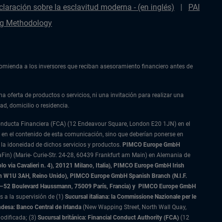
claración sobre la esclavitud moderna - (en inglés)
PAI
g Methodology
ecomienda a los inversores que reciban asesoramiento financiero antes de
na oferta de productos o servicios, ni una invitación para realizar una
ad, domicilio o residencia.
Conducta Financiera (FCA) (12 Endeavour Square, London E20 1JN) en el
 en el contenido de esta comunicación, sino que deberían ponerse en
 la idoneidad de dichos servicios y productos.
PIMCO Europe GmbH
Fin) (Marie- Curie-Str. 24-28, 60439 Frankfurt am Main) en Alemania de
 via Cavalieri n. 4), 20121 Milano, Italia), PIMCO Europe GmbH Irish
on W1U 3AH, Reino Unido), PIMCO Europe GmbH Spanish Branch (N.I.F.
–52 Boulevard Haussmann, 75009 París, Francia) y
PIMCO Europe GmbH
s a la supervisión de (1)
Sucursal italiana: la Commissione Nazionale per le
ndesa: Banco Central de Irlanda
(New Wapping Street, North Wall Quay,
odificada; (3)
Sucursal británica: Financial Conduct Authority (FCA)
(12