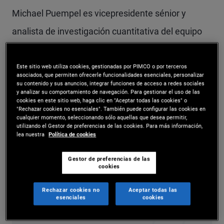
Michael Puempel es vicepresidente sénior y
analista de investigación cuantitativa del equipo
de gestión de carteras en la oficina de Londres de
PIMCO. Antes de incorporarse a PIMCO en 2025,
Este sitio web utiliza cookies, gestionadas por PIMCO o por terceros
asociados, que permiten ofrecerle funcionalidades esenciales, personalizar
su contenido y sus anuncios, integrar funciones de acceso a redes sociales
ocupó los puestos de estratega macroeconómico
y analizar su comportamiento de navegación. Para gestionar el uso de las
cookies en este sitio web, haga clic en "Aceptar todas las cookies" o
y de divisas en Deutsche Bank, y de estratega
"Rechazar cookies no esenciales". También puede configurar las cookies en
cualquier momento, seleccionando sólo aquellas que desea permitir,
macroeconómico de crédito en Goldman Sachs.
utilizando el Gestor de preferencias de las cookies. Para más información,
lea nuestra
Política de cookies
Posee un doctorado, un máster y un máster en
economía de la Universidad de Yale y una
Gestor de preferencias de las
cookies
licenciatura en economía de la Universidad McGill
Rechazar cookies no
Aceptar todas las
en Montreal.
esenciales
cookies