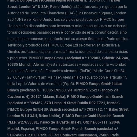
PIMCO Europe Ltd (sociedad registrada con el n.º 2604517
,
11 Baker
Street, London W1U 3AH, Reino Unido)
está autorizada y regulada por la
Autoridad de Conducta Financiera (FCA) (12 Endeavour Square, London
E20 1JN) en el Reino Unido. Los servicios prestados por PIMCO Europe
Ltd no están disponibles para inversores minoristas, quienes no deberían
tomar decisiones basándose en el contenido de esta comunicación, sino
que deberían ponerse en contacto con su asesor financiero. Dado que los
servicios y productos de PIMCO Europe Ltd se ofrecen en exclusiva a
clientes profesionales, siempre se afirma la idoneidad de dichos servicios
y productos.
PIMCO Europe GmbH (sociedad n.º 192083, Seidlstr. 24-24a,
80335 Munich, Alemania)
está autorizadas y reguladas por la Autoridad
Federal de Supervisión Financiera alemana (BaFin) (Marie- Curie-Str. 24-
28, 60439 Frankfurt am Main) en Alemania de acuerdo con el artículo 15
de la Ley de Valores de Alemania (WpIG).
PIMCO Europe GmbH Italian
Branch (sociedad n.º 10005170963, via Turati nn. 25/27 (angolo via
Cavalieri n. 4), 20121 Milano, Italia), PIMCO Europe GmbH Irish Branch
(sociedad n.º 909462, 57B Harcourt Street Dublin D02 F721, Irlanda),
PIMCO Europe GmbH UK Branch (sociedad n.º FC037712, 11 Baker Street,
London W1U 3AH, Reino Unido), PIMCO Europe GmbH Spanish Branch
(N.I.F. W2765338E, Paseo de la Castellana 43, Oficina 05-111, 28046
Madrid, España), PIMCO Europe GmbH French Branch (sociedad n.º
918745621 R.C.S. Paris,
50–52 Boulevard Haussmann, 75009 París,