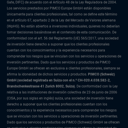
Gate, DIFC) de acuerdo con el Artículo 48 de la Ley Reguladora de 2004.
Los servicios prestados por PIMCO Europe GmbH están disponibles
únicamente para clientes profesionales, tal como se define este término
en el artículo 67, apartado 2 de la Ley del Mercado de Valores alemana
(WpHG). No están abiertos a inversores individuales, quienes no deberían
tomar decisiones basándose en el contenido de esta comunicación. De
conformidad con el art. 56 del Reglamento (UE) 565/2017, una sociedad
de inversión tiene derecho a suponer que los clientes profesionales
cuentan con los conocimientos y la experiencia necesarios para
comprender los riesgos que se vinculan con los servicios u operaciones de
inversión pertinentes. Dado que los servicios y productos de PIMCO
Europe GmbH se ofrecen en exclusiva a clientes profesionales, siempre se
afirma la idoneidad de dichos servicios y productos.
PIMCO (Schweiz)
GmbH (sociedad registrada en Suiza con el n.º CH-020.4.038.582-2,
Brandschenkestrasse 41 Zurich 8002, Suiza)
. De conformidad con la Ley
relativa a las instituciones de inversión colectiva de 23 de junio de 2006
(CISA, por sus siglas en inglés) suiza, una sociedad de inversión tiene
derecho a suponer que los clientes profesionales cuentan con los
conocimientos y la experiencia necesarios para comprender los riesgos
que se vinculan con los servicios u operaciones de inversión pertinentes.
Dado que los servicios y productos de PIMCO (Schweiz) GmbH se ofrecen