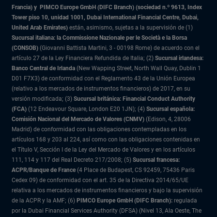
Francia) y
PIMCO Europe GmbH (DIFC Branch) (sociedad n.º 9613, Index
Tower piso 10, unidad 1001, Dubai International Financial Centre, Dubai,
United Arab Emirates)
están, asimismo, sujetas a la supervisión de (1)
Sucursal italiana: la Commissione Nazionale per le Società e la Borsa
(CONSOB)
(Giovanni Battista Martini, 3 - 00198 Rome) de acuerdo con el
artículo 27 de la Ley Financiera Refundida de Italia; (2)
Sucursal irlandesa:
Banco Central de Irlanda
(New Wapping Street, North Wall Quay, Dublin 1
D01 F7X3) de conformidad con el Reglamento 43 de la Unión Europea
(relativo a los mercados de instrumentos financieros) de 2017, en su
versión modificada; (3)
Sucursal británica: Financial Conduct Authority
(FCA)
(12 Endeavour Square, London E20 1JN); (4)
Sucursal española:
Comisión Nacional del Mercado de Valores (CNMV)
(Edison, 4, 28006
Madrid) de conformidad con las obligaciones contempladas en los
artículos 168 y 203 al 224, así como con las obligaciones contenidas en
el Título V, Sección I de la Ley del Mercado de Valores y en los artículos
111, 114 y 117 del Real Decreto 217/2008; (5)
Sucursal francesa:
ACPR/Banque de France
(4 Place de Budapest, CS 92459, 75436 Paris
Cedex 09) de conformidad con el art. 35 de la Directiva 2014/65/UE
relativa a los mercados de instrumentos financieros y bajo la supervisión
de la ACPR y la AMF; (6)
PIMCO Europe GmbH (DIFC Branch):
regulada
por la Dubai Financial Services Authority (DFSA) (Nivel 13, Ala Oeste, The