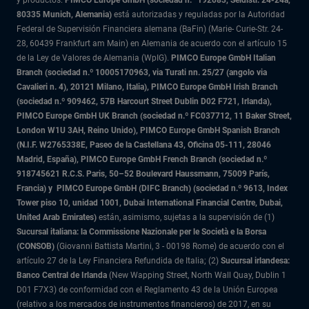
y productos.
PIMCO Europe GmbH (sociedad n.º 192083, Seidlstr. 24-24a,
80335 Munich, Alemania)
está autorizadas y reguladas por la Autoridad
Federal de Supervisión Financiera alemana (BaFin) (Marie- Curie-Str. 24-
28, 60439 Frankfurt am Main) en Alemania de acuerdo con el artículo 15
de la Ley de Valores de Alemania (WpIG).
PIMCO Europe GmbH Italian
Branch (sociedad n.º 10005170963, via Turati nn. 25/27 (angolo via
Cavalieri n. 4), 20121 Milano, Italia), PIMCO Europe GmbH Irish Branch
(sociedad n.º 909462, 57B Harcourt Street Dublin D02 F721, Irlanda),
PIMCO Europe GmbH UK Branch (sociedad n.º FC037712, 11 Baker Street,
London W1U 3AH, Reino Unido), PIMCO Europe GmbH Spanish Branch
(N.I.F. W2765338E, Paseo de la Castellana 43, Oficina 05-111, 28046
Madrid, España), PIMCO Europe GmbH French Branch (sociedad n.º
918745621 R.C.S. Paris,
50–52 Boulevard Haussmann, 75009 París,
Francia) y
PIMCO Europe GmbH (DIFC Branch) (sociedad n.º 9613, Index
Tower piso 10, unidad 1001, Dubai International Financial Centre, Dubai,
United Arab Emirates)
están, asimismo, sujetas a la supervisión de (1)
Sucursal italiana: la Commissione Nazionale per le Società e la Borsa
(CONSOB)
(Giovanni Battista Martini, 3 - 00198 Rome) de acuerdo con el
artículo 27 de la Ley Financiera Refundida de Italia; (2)
Sucursal irlandesa:
Banco Central de Irlanda
(New Wapping Street, North Wall Quay, Dublin 1
D01 F7X3) de conformidad con el Reglamento 43 de la Unión Europea
(relativo a los mercados de instrumentos financieros) de 2017, en su