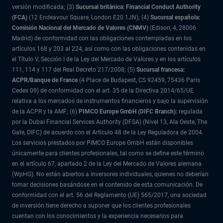
versión modificada; (3)
Sucursal británica: Financial Conduct Authority
(FCA)
(12 Endeavour Square, London E20 1JN); (4)
Sucursal española:
Comisión Nacional del Mercado de Valores (CNMV)
(Edison, 4, 28006
Madrid) de conformidad con las obligaciones contempladas en los
artículos 168 y 203 al 224, así como con las obligaciones contenidas en
el Título V, Sección I de la Ley del Mercado de Valores y en los artículos
111, 114 y 117 del Real Decreto 217/2008; (5)
Sucursal francesa:
ACPR/Banque de France
(4 Place de Budapest, CS 92459, 75436 Paris
Cedex 09) de conformidad con el art. 35 de la Directiva 2014/65/UE
relativa a los mercados de instrumentos financieros y bajo la supervisión
de la ACPR y la AMF; (6)
PIMCO Europe GmbH (DIFC Branch):
regulada
por la Dubai Financial Services Authority (DFSA) (Nivel 13, Ala Oeste, The
Gate, DIFC) de acuerdo con el Artículo 48 de la Ley Reguladora de 2004.
Los servicios prestados por PIMCO Europe GmbH están disponibles
únicamente para clientes profesionales, tal como se define este término
en el artículo 67, apartado 2 de la Ley del Mercado de Valores alemana
(WpHG). No están abiertos a inversores individuales, quienes no deberían
tomar decisiones basándose en el contenido de esta comunicación. De
conformidad con el art. 56 del Reglamento (UE) 565/2017, una sociedad
de inversión tiene derecho a suponer que los clientes profesionales
cuentan con los conocimientos y la experiencia necesarios para