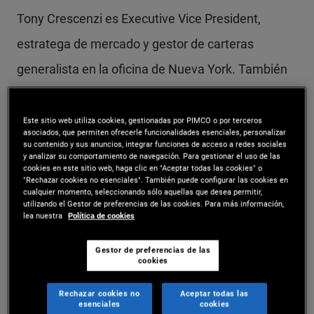
Tony Crescenzi es Executive Vice President,
estratega de mercado y gestor de carteras
generalista en la oficina de Nueva York. También
es miembro asesor del Comité de inversiones.
Antes de incorporarse a PIMCO en 2009,
Este sitio web utiliza cookies, gestionadas por PIMCO o por terceros
asociados, que permiten ofrecerle funcionalidades esenciales, personalizar
desempeñó el cargo de estratega jefe del
su contenido y sus anuncios, integrar funciones de acceso a redes sociales
y analizar su comportamiento de navegación. Para gestionar el uso de las
mercado de deuda en Miller Tabak y trabajó tanto
cookies en este sitio web, haga clic en "Aceptar todas las cookies" o
"Rechazar cookies no esenciales". También puede configurar las cookies en
cualquier momento, seleccionando sólo aquellas que desea permitir,
para Lehman Brothers como para Prudential
utilizando el Gestor de preferencias de las cookies. Para más información,
lea nuestra
Política de cookies
Bache. Crescenzi ha escrito seis libros, entre los
que cabe destacar The Strategic Bond Investor y
Gestor de preferencias de las
cookies
Beyond the Keynesian Endpoint. Aparece
Rechazar cookies no
Aceptar todas las
regularmente en la televisión CNBC y Bloomberg y
esenciales
cookies