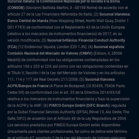
Sucursal italiana: la Commissione Nazionale per le Società e la Borsa
(CONSOB)
(Giovanni Battista Martini, 3 - 00198 Rome) de acuerdo con el
artículo 27 de la Ley Financiera Refundida de Italia; (2)
Sucursal irlandesa:
Banco Central de Irlanda
(New Wapping Street, North Wall Quay, Dublin 1
D01 F7X3) de conformidad con el Reglamento 43 de la Unión Europea
(relativo a los mercados de instrumentos financieros) de 2017, en su
versión modificada; (3)
Sucursal británica: Financial Conduct Authority
(FCA)
(12 Endeavour Square, London E20 1JN); (4)
Sucursal española:
Comisión Nacional del Mercado de Valores (CNMV)
(Edison, 4, 28006
Madrid) de conformidad con las obligaciones contempladas en los
artículos 168 y 203 al 224, así como con las obligaciones contenidas en
el Título V, Sección I de la Ley del Mercado de Valores y en los artículos
111, 114 y 117 del Real Decreto 217/2008; (5)
Sucursal francesa:
ACPR/Banque de France
(4 Place de Budapest, CS 92459, 75436 Paris
Cedex 09) de conformidad con el art. 35 de la Directiva 2014/65/UE
relativa a los mercados de instrumentos financieros y bajo la supervisión
de la ACPR y la AMF; (6)
PIMCO Europe GmbH (DIFC Branch):
regulada
por la Dubai Financial Services Authority (DFSA) (Nivel 13, Ala Oeste, The
Gate, DIFC) de acuerdo con el Artículo 48 de la Ley Reguladora de 2004.
Los servicios prestados por PIMCO Europe GmbH están disponibles
únicamente para clientes profesionales, tal como se define este término
en el artículo 67, apartado 2 de la Ley del Mercado de Valores alemana