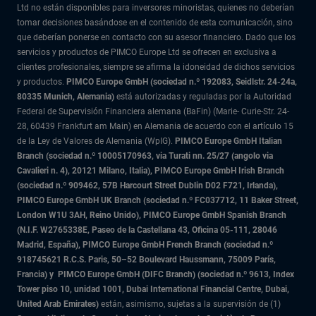
Ltd no están disponibles para inversores minoristas, quienes no deberían
tomar decisiones basándose en el contenido de esta comunicación, sino
que deberían ponerse en contacto con su asesor financiero. Dado que los
servicios y productos de PIMCO Europe Ltd se ofrecen en exclusiva a
clientes profesionales, siempre se afirma la idoneidad de dichos servicios
y productos.
PIMCO Europe GmbH (sociedad n.º 192083, Seidlstr. 24-24a,
80335 Munich, Alemania)
está autorizadas y reguladas por la Autoridad
Federal de Supervisión Financiera alemana (BaFin) (Marie- Curie-Str. 24-
28, 60439 Frankfurt am Main) en Alemania de acuerdo con el artículo 15
de la Ley de Valores de Alemania (WpIG).
PIMCO Europe GmbH Italian
Branch (sociedad n.º 10005170963, via Turati nn. 25/27 (angolo via
Cavalieri n. 4), 20121 Milano, Italia), PIMCO Europe GmbH Irish Branch
(sociedad n.º 909462, 57B Harcourt Street Dublin D02 F721, Irlanda),
PIMCO Europe GmbH UK Branch (sociedad n.º FC037712, 11 Baker Street,
London W1U 3AH, Reino Unido), PIMCO Europe GmbH Spanish Branch
(N.I.F. W2765338E, Paseo de la Castellana 43, Oficina 05-111, 28046
Madrid, España), PIMCO Europe GmbH French Branch (sociedad n.º
918745621 R.C.S. Paris,
50–52 Boulevard Haussmann, 75009 París,
Francia) y
PIMCO Europe GmbH (DIFC Branch) (sociedad n.º 9613, Index
Tower piso 10, unidad 1001, Dubai International Financial Centre, Dubai,
United Arab Emirates)
están, asimismo, sujetas a la supervisión de (1)