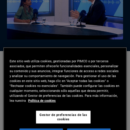
Este sitio web utiliza cookies, gestionadas por PIMCO o por terceros
Kirill Zavodov
,
Lalantika Medema
asociados, que permiten ofrecerle funcionalidades esenciales, personalizar
su contenido y sus anuncios, integrar funciones de acceso a redes sociales
25/11/2025
y analizar su comportamiento de navegación. Para gestionar el uso de las
cookies en este sitio web, haga clic en "Aceptar todas las cookies" o
Compartir
Imprimir
"Rechazar cookies no esenciales". También puede configurar las cookies en
cualquier momento, seleccionando sólo aquellas que desea permitir,
utilizando el Gestor de preferencias de las cookies. Para más información,
lea nuestra
Política de cookies
PIMCO Fixing Your Interest
From Bricks to Bytes: The
Gestor de preferencias de las
cookies
New Frontiers in Real Estate