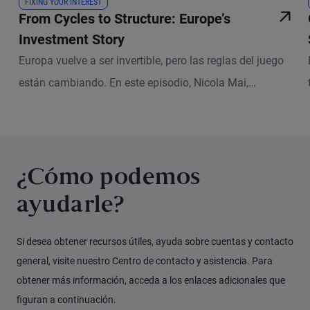
FIXING YOUR INTEREST
From Cycles to Structure: Europe’s
Investment Story
Europa vuelve a ser invertible, pero las reglas del juego
están cambiando. En este episodio, Nicola Mai,
economista y analista de crédito soberano de PIMCO,
analiza junto a Konstantin Veit y Sara Adjir, gestores de
carteras de PIMCO, cómo está evolucionando el entorno
económico europeo y dónde pueden encontrar valor
¿Cómo podemos
ahora los inversores.
ayudarle?
Si desea obtener recursos útiles, ayuda sobre cuentas y contacto
general, visite nuestro Centro de contacto y asistencia. Para
obtener más información, acceda a los enlaces adicionales que
figuran a continuación.