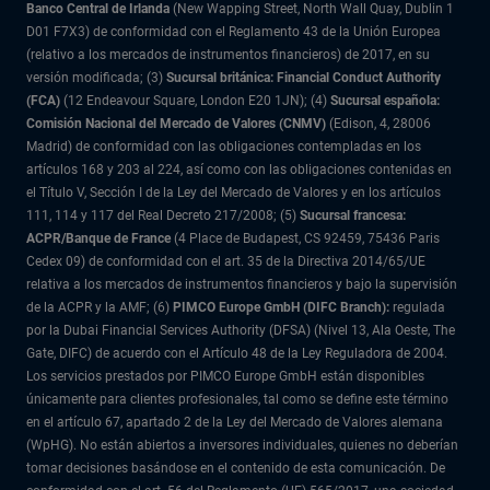
Banco Central de Irlanda
(New Wapping Street, North Wall Quay, Dublin 1
D01 F7X3) de conformidad con el Reglamento 43 de la Unión Europea
(relativo a los mercados de instrumentos financieros) de 2017, en su
versión modificada; (3)
Sucursal británica: Financial Conduct Authority
(FCA)
(12 Endeavour Square, London E20 1JN); (4)
Sucursal española:
Comisión Nacional del Mercado de Valores (CNMV)
(Edison, 4, 28006
Madrid) de conformidad con las obligaciones contempladas en los
artículos 168 y 203 al 224, así como con las obligaciones contenidas en
el Título V, Sección I de la Ley del Mercado de Valores y en los artículos
111, 114 y 117 del Real Decreto 217/2008; (5)
Sucursal francesa:
ACPR/Banque de France
(4 Place de Budapest, CS 92459, 75436 Paris
Cedex 09) de conformidad con el art. 35 de la Directiva 2014/65/UE
relativa a los mercados de instrumentos financieros y bajo la supervisión
de la ACPR y la AMF; (6)
PIMCO Europe GmbH (DIFC Branch):
regulada
por la Dubai Financial Services Authority (DFSA) (Nivel 13, Ala Oeste, The
Gate, DIFC) de acuerdo con el Artículo 48 de la Ley Reguladora de 2004.
Los servicios prestados por PIMCO Europe GmbH están disponibles
únicamente para clientes profesionales, tal como se define este término
en el artículo 67, apartado 2 de la Ley del Mercado de Valores alemana
(WpHG). No están abiertos a inversores individuales, quienes no deberían
tomar decisiones basándose en el contenido de esta comunicación. De