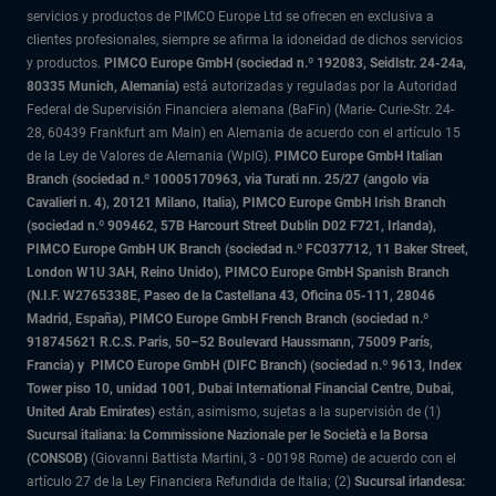
servicios y productos de PIMCO Europe Ltd se ofrecen en exclusiva a
clientes profesionales, siempre se afirma la idoneidad de dichos servicios
y productos.
PIMCO Europe GmbH (sociedad n.º 192083, Seidlstr. 24-24a,
80335 Munich, Alemania)
está autorizadas y reguladas por la Autoridad
Federal de Supervisión Financiera alemana (BaFin) (Marie- Curie-Str. 24-
28, 60439 Frankfurt am Main) en Alemania de acuerdo con el artículo 15
de la Ley de Valores de Alemania (WpIG).
PIMCO Europe GmbH Italian
Branch (sociedad n.º 10005170963, via Turati nn. 25/27 (angolo via
Cavalieri n. 4), 20121 Milano, Italia), PIMCO Europe GmbH Irish Branch
(sociedad n.º 909462, 57B Harcourt Street Dublin D02 F721, Irlanda),
PIMCO Europe GmbH UK Branch (sociedad n.º FC037712, 11 Baker Street,
London W1U 3AH, Reino Unido), PIMCO Europe GmbH Spanish Branch
(N.I.F. W2765338E, Paseo de la Castellana 43, Oficina 05-111, 28046
Madrid, España), PIMCO Europe GmbH French Branch (sociedad n.º
918745621 R.C.S. Paris,
50–52 Boulevard Haussmann, 75009 París,
Francia) y
PIMCO Europe GmbH (DIFC Branch) (sociedad n.º 9613, Index
Tower piso 10, unidad 1001, Dubai International Financial Centre, Dubai,
United Arab Emirates)
están, asimismo, sujetas a la supervisión de (1)
Sucursal italiana: la Commissione Nazionale per le Società e la Borsa
(CONSOB)
(Giovanni Battista Martini, 3 - 00198 Rome) de acuerdo con el
artículo 27 de la Ley Financiera Refundida de Italia; (2)
Sucursal irlandesa: