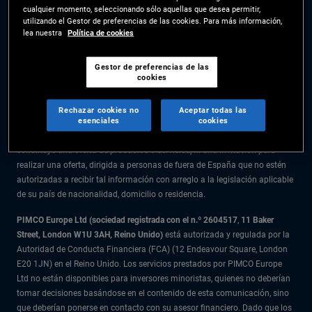
cualquier momento, seleccionando sólo aquellas que desea permitir,
La información facilitada en el presente sitio web está destinada
utilizando el Gestor de preferencias de las cookies. Para más información,
exclusivamente a residentes en España.
lea nuestra
Política de cookies
Todo el material recogido en este sitio web se ofrece exclusivamente a
título informativo y no debe considerarse asesoramiento en materia de
Gestor de preferencias de las
cookies
inversión. Se recomienda a los inversores que reciban asesoramiento
financiero antes de tomar decisiones de inversión.
Rechazar cookies no
Aceptar todas las
esenciales
cookies
Los productos y servicios están disponibles solo para los residentes en la
citada jurisdicción. La información facilitada en el presente sitio web no
constituye una oferta de productos o servicios, ni una invitación para
realizar una oferta, dirigida a personas de fuera de España que no estén
autorizadas a recibir tal información con arreglo a la legislación aplicable
de su país de nacionalidad, domicilio o residencia.
PIMCO Europe Ltd (sociedad registrada con el n.º 2604517
,
11 Baker
Street, London W1U 3AH, Reino Unido)
está autorizada y regulada por la
Autoridad de Conducta Financiera (FCA) (12 Endeavour Square, London
E20 1JN) en el Reino Unido. Los servicios prestados por PIMCO Europe
Ltd no están disponibles para inversores minoristas, quienes no deberían
tomar decisiones basándose en el contenido de esta comunicación, sino
que deberían ponerse en contacto con su asesor financiero. Dado que los