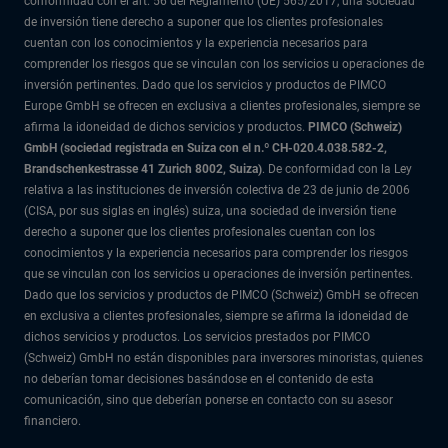
conformidad con el art. 56 del Reglamento (UE) 565/2017, una sociedad
de inversión tiene derecho a suponer que los clientes profesionales
cuentan con los conocimientos y la experiencia necesarios para
comprender los riesgos que se vinculan con los servicios u operaciones de
inversión pertinentes. Dado que los servicios y productos de PIMCO
Europe GmbH se ofrecen en exclusiva a clientes profesionales, siempre se
afirma la idoneidad de dichos servicios y productos.
PIMCO (Schweiz)
GmbH (sociedad registrada en Suiza con el n.º CH-020.4.038.582-2,
Brandschenkestrasse 41 Zurich 8002, Suiza)
. De conformidad con la Ley
relativa a las instituciones de inversión colectiva de 23 de junio de 2006
(CISA, por sus siglas en inglés) suiza, una sociedad de inversión tiene
derecho a suponer que los clientes profesionales cuentan con los
conocimientos y la experiencia necesarios para comprender los riesgos
que se vinculan con los servicios u operaciones de inversión pertinentes.
Dado que los servicios y productos de PIMCO (Schweiz) GmbH se ofrecen
en exclusiva a clientes profesionales, siempre se afirma la idoneidad de
dichos servicios y productos. Los servicios prestados por PIMCO
(Schweiz) GmbH no están disponibles para inversores minoristas, quienes
no deberían tomar decisiones basándose en el contenido de esta
comunicación, sino que deberían ponerse en contacto con su asesor
financiero.