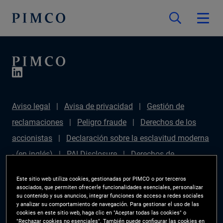
Aviso legal
Avisa de privacidad
Gestión de
reclamaciones
Peligro fraude
Derechos de los
accionistas
Declaración sobre la esclavitud moderna
- (en inglés)
PAI Disclosure
Derechos de
inversionista
Mapa del sitio
Gestor de
Este sitio web utiliza cookies, gestionadas por PIMCO o por terceros
preferencias de las cookies
PIMCO ESG Rating
asociados, que permiten ofrecerle funcionalidades esenciales, personalizar
su contenido y sus anuncios, integrar funciones de acceso a redes sociales
Methodology
y analizar su comportamiento de navegación. Para gestionar el uso de las
cookies en este sitio web, haga clic en "Aceptar todas las cookies" o
"Rechazar cookies no esenciales". También puede configurar las cookies en