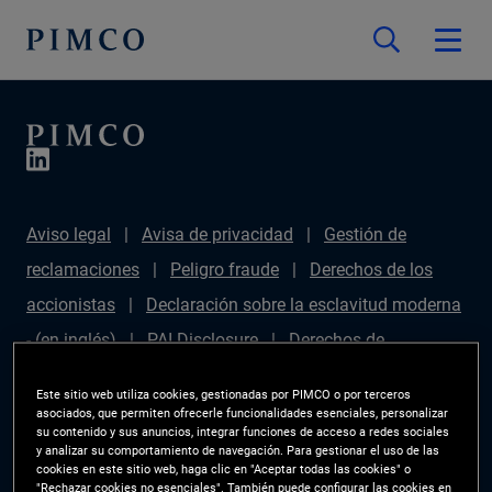
Aviso legal
Avisa de privacidad
Gestión de
reclamaciones
Peligro fraude
Derechos de los
accionistas
Declaración sobre la esclavitud moderna
- (en inglés)
PAI Disclosure
Derechos de
inversionista
Mapa del sitio
Gestor de
Este sitio web utiliza cookies, gestionadas por PIMCO o por terceros
preferencias de las cookies
PIMCO ESG Rating
asociados, que permiten ofrecerle funcionalidades esenciales, personalizar
su contenido y sus anuncios, integrar funciones de acceso a redes sociales
Methodology
y analizar su comportamiento de navegación. Para gestionar el uso de las
cookies en este sitio web, haga clic en "Aceptar todas las cookies" o
"Rechazar cookies no esenciales". También puede configurar las cookies en