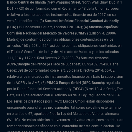
Banco Central de Irlanda
(New Wapping Street, North Wall Quay, Dublin 1
D01 F7X3) de conformidad con el Reglamento 43 de la Unión Europea
(relativo a los mercados de instrumentos financieros) de 2017, en su
versión modificada; (3)
Sucursal británica: Financial Conduct Authority
(FCA)
(12 Endeavour Square, London E20 1JN); (4)
Sucursal española:
Comisión Nacional del Mercado de Valores (CNMV)
(Edison, 4, 28006
Madrid) de conformidad con las obligaciones contempladas en los
artículos 168 y 203 al 224, así como con las obligaciones contenidas en
el Título V, Sección I de la Ley del Mercado de Valores y en los artículos
111, 114 y 117 del Real Decreto 217/2008; (5)
Sucursal francesa:
ACPR/Banque de France
(4 Place de Budapest, CS 92459, 75436 Paris
Cedex 09) de conformidad con el art. 35 de la Directiva 2014/65/UE
relativa a los mercados de instrumentos financieros y bajo la supervisión
de la ACPR y la AMF; (6)
PIMCO Europe GmbH (DIFC Branch):
regulada
por la Dubai Financial Services Authority (DFSA) (Nivel 13, Ala Oeste, The
Gate, DIFC) de acuerdo con el Artículo 48 de la Ley Reguladora de 2004.
Los servicios prestados por PIMCO Europe GmbH están disponibles
únicamente para clientes profesionales, tal como se define este término
en el artículo 67, apartado 2 de la Ley del Mercado de Valores alemana
(WpHG). No están abiertos a inversores individuales, quienes no deberían
tomar decisiones basándose en el contenido de esta comunicación. De