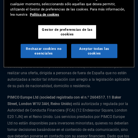
cualquier momento, seleccionando sólo aquellas que desea permitir,
La información facilitada en el presente sitio web está destinada
utilizando el Gestor de preferencias de las cookies. Para más información,
exclusivamente a residentes en España.
lea nuestra
Política de cookies
Todo el material recogido en este sitio web se ofrece exclusivamente a
título informativo y no debe considerarse asesoramiento en materia de
Gestor de preferencias de las
cookies
inversión. Se recomienda a los inversores que reciban asesoramiento
financiero antes de tomar decisiones de inversión.
Rechazar cookies no
Aceptar todas las
esenciales
cookies
Los productos y servicios están disponibles solo para los residentes en la
citada jurisdicción. La información facilitada en el presente sitio web no
constituye una oferta de productos o servicios, ni una invitación para
realizar una oferta, dirigida a personas de fuera de España que no estén
autorizadas a recibir tal información con arreglo a la legislación aplicable
de su país de nacionalidad, domicilio o residencia.
PIMCO Europe Ltd (sociedad registrada con el n.º 2604517
,
11 Baker
Street, London W1U 3AH, Reino Unido)
está autorizada y regulada por la
Autoridad de Conducta Financiera (FCA) (12 Endeavour Square, London
E20 1JN) en el Reino Unido. Los servicios prestados por PIMCO Europe
Ltd no están disponibles para inversores minoristas, quienes no deberían
tomar decisiones basándose en el contenido de esta comunicación, sino
que deberían ponerse en contacto con su asesor financiero. Dado que los