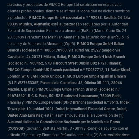
servicios y productos de PIMCO Europe Ltd se ofrecen en exclusiva a
clientes profesionales, siempre se afirma la idoneidad de dichos servicios
y productos.
PIMCO Europe GmbH (sociedad n.º 192083, Seidlstr. 24-24a,
80335 Munich, Alemania)
está autorizadas y reguladas por la Autoridad
Federal de Supervisión Financiera alemana (BaFin) (Marie- Curie-Str. 24-
28, 60439 Frankfurt am Main) en Alemania de acuerdo con el artículo 15
de la Ley de Valores de Alemania (WpIG).
PIMCO Europe GmbH Italian
Branch (sociedad n.º 10005170963, via Turati nn. 25/27 (angolo via
Cavalieri n. 4), 20121 Milano, Italia), PIMCO Europe GmbH Irish Branch
(sociedad n.º 909462, 57B Harcourt Street Dublin D02 F721, Irlanda),
PIMCO Europe GmbH UK Branch (sociedad n.º FC037712, 11 Baker Street,
London W1U 3AH, Reino Unido), PIMCO Europe GmbH Spanish Branch
(N.I.F. W2765338E, Paseo de la Castellana 43, Oficina 05-111, 28046
Madrid, España), PIMCO Europe GmbH French Branch (sociedad n.º
918745621 R.C.S. Paris,
50–52 Boulevard Haussmann, 75009 París,
Francia) y
PIMCO Europe GmbH (DIFC Branch) (sociedad n.º 9613, Index
Tower piso 10, unidad 1001, Dubai International Financial Centre, Dubai,
United Arab Emirates)
están, asimismo, sujetas a la supervisión de (1)
Sucursal italiana: la Commissione Nazionale per le Società e la Borsa
(CONSOB)
(Giovanni Battista Martini, 3 - 00198 Rome) de acuerdo con el
artículo 27 de la Ley Financiera Refundida de Italia; (2)
Sucursal irlandesa: