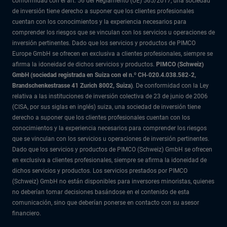
conformidad con el art. 56 del Reglamento (UE) 565/2017, una sociedad
de inversión tiene derecho a suponer que los clientes profesionales
cuentan con los conocimientos y la experiencia necesarios para
comprender los riesgos que se vinculan con los servicios u operaciones de
inversión pertinentes. Dado que los servicios y productos de PIMCO
Europe GmbH se ofrecen en exclusiva a clientes profesionales, siempre se
afirma la idoneidad de dichos servicios y productos.
PIMCO (Schweiz)
GmbH (sociedad registrada en Suiza con el n.º CH-020.4.038.582-2,
Brandschenkestrasse 41 Zurich 8002, Suiza)
. De conformidad con la Ley
relativa a las instituciones de inversión colectiva de 23 de junio de 2006
(CISA, por sus siglas en inglés) suiza, una sociedad de inversión tiene
derecho a suponer que los clientes profesionales cuentan con los
conocimientos y la experiencia necesarios para comprender los riesgos
que se vinculan con los servicios u operaciones de inversión pertinentes.
Dado que los servicios y productos de PIMCO (Schweiz) GmbH se ofrecen
en exclusiva a clientes profesionales, siempre se afirma la idoneidad de
dichos servicios y productos. Los servicios prestados por PIMCO
(Schweiz) GmbH no están disponibles para inversores minoristas, quienes
no deberían tomar decisiones basándose en el contenido de esta
comunicación, sino que deberían ponerse en contacto con su asesor
financiero.