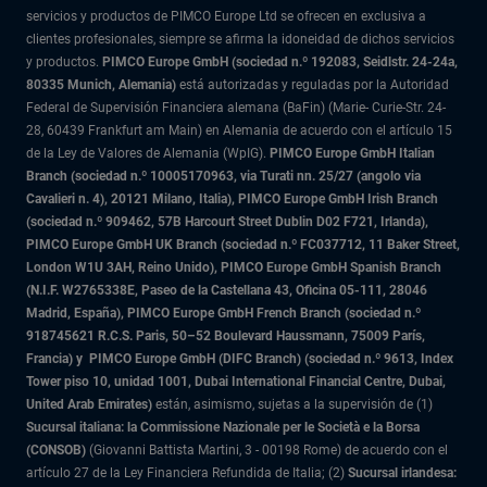
servicios y productos de PIMCO Europe Ltd se ofrecen en exclusiva a
clientes profesionales, siempre se afirma la idoneidad de dichos servicios
y productos.
PIMCO Europe GmbH (sociedad n.º 192083, Seidlstr. 24-24a,
80335 Munich, Alemania)
está autorizadas y reguladas por la Autoridad
Federal de Supervisión Financiera alemana (BaFin) (Marie- Curie-Str. 24-
28, 60439 Frankfurt am Main) en Alemania de acuerdo con el artículo 15
de la Ley de Valores de Alemania (WpIG).
PIMCO Europe GmbH Italian
Branch (sociedad n.º 10005170963, via Turati nn. 25/27 (angolo via
Cavalieri n. 4), 20121 Milano, Italia), PIMCO Europe GmbH Irish Branch
(sociedad n.º 909462, 57B Harcourt Street Dublin D02 F721, Irlanda),
PIMCO Europe GmbH UK Branch (sociedad n.º FC037712, 11 Baker Street,
London W1U 3AH, Reino Unido), PIMCO Europe GmbH Spanish Branch
(N.I.F. W2765338E, Paseo de la Castellana 43, Oficina 05-111, 28046
Madrid, España), PIMCO Europe GmbH French Branch (sociedad n.º
918745621 R.C.S. Paris,
50–52 Boulevard Haussmann, 75009 París,
Francia) y
PIMCO Europe GmbH (DIFC Branch) (sociedad n.º 9613, Index
Tower piso 10, unidad 1001, Dubai International Financial Centre, Dubai,
United Arab Emirates)
están, asimismo, sujetas a la supervisión de (1)
Sucursal italiana: la Commissione Nazionale per le Società e la Borsa
(CONSOB)
(Giovanni Battista Martini, 3 - 00198 Rome) de acuerdo con el
artículo 27 de la Ley Financiera Refundida de Italia; (2)
Sucursal irlandesa: