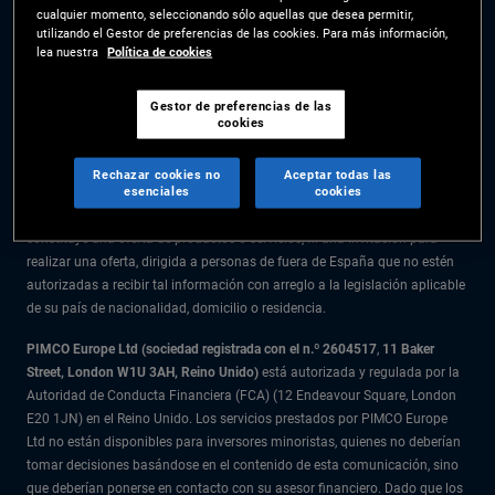
cualquier momento, seleccionando sólo aquellas que desea permitir,
La información facilitada en el presente sitio web está destinada
utilizando el Gestor de preferencias de las cookies. Para más información,
exclusivamente a residentes en España.
lea nuestra
Política de cookies
Todo el material recogido en este sitio web se ofrece exclusivamente a
título informativo y no debe considerarse asesoramiento en materia de
Gestor de preferencias de las
cookies
inversión. Se recomienda a los inversores que reciban asesoramiento
financiero antes de tomar decisiones de inversión.
Rechazar cookies no
Aceptar todas las
esenciales
cookies
Los productos y servicios están disponibles solo para los residentes en la
citada jurisdicción. La información facilitada en el presente sitio web no
constituye una oferta de productos o servicios, ni una invitación para
realizar una oferta, dirigida a personas de fuera de España que no estén
autorizadas a recibir tal información con arreglo a la legislación aplicable
de su país de nacionalidad, domicilio o residencia.
PIMCO Europe Ltd (sociedad registrada con el n.º 2604517
,
11 Baker
Street, London W1U 3AH, Reino Unido)
está autorizada y regulada por la
Autoridad de Conducta Financiera (FCA) (12 Endeavour Square, London
E20 1JN) en el Reino Unido. Los servicios prestados por PIMCO Europe
Ltd no están disponibles para inversores minoristas, quienes no deberían
tomar decisiones basándose en el contenido de esta comunicación, sino
que deberían ponerse en contacto con su asesor financiero. Dado que los