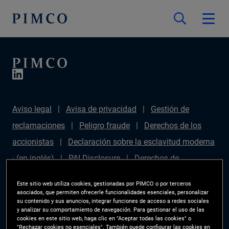
Aviso legal
Avisa de privacidad
Gestión de
reclamaciones
Peligro fraude
Derechos de los
accionistas
Declaración sobre la esclavitud moderna
- (en inglés)
PAI Disclosure
Derechos de
inversionista
Mapa del sitio
Gestor de
Este sitio web utiliza cookies, gestionadas por PIMCO o por terceros
preferencias de las cookies
PIMCO ESG Rating
asociados, que permiten ofrecerle funcionalidades esenciales, personalizar
su contenido y sus anuncios, integrar funciones de acceso a redes sociales
Methodology
y analizar su comportamiento de navegación. Para gestionar el uso de las
cookies en este sitio web, haga clic en "Aceptar todas las cookies" o
"Rechazar cookies no esenciales". También puede configurar las cookies en