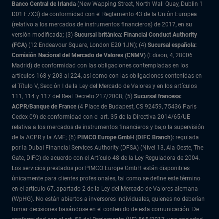
Banco Central de Irlanda
(New Wapping Street, North Wall Quay, Dublin 1
D01 F7X3) de conformidad con el Reglamento 43 de la Unión Europea
(relativo a los mercados de instrumentos financieros) de 2017, en su
versión modificada; (3)
Sucursal británica: Financial Conduct Authority
(FCA)
(12 Endeavour Square, London E20 1JN); (4)
Sucursal española:
Comisión Nacional del Mercado de Valores (CNMV)
(Edison, 4, 28006
Madrid) de conformidad con las obligaciones contempladas en los
artículos 168 y 203 al 224, así como con las obligaciones contenidas en
el Título V, Sección I de la Ley del Mercado de Valores y en los artículos
111, 114 y 117 del Real Decreto 217/2008; (5)
Sucursal francesa:
ACPR/Banque de France
(4 Place de Budapest, CS 92459, 75436 Paris
Cedex 09) de conformidad con el art. 35 de la Directiva 2014/65/UE
relativa a los mercados de instrumentos financieros y bajo la supervisión
de la ACPR y la AMF; (6)
PIMCO Europe GmbH (DIFC Branch):
regulada
por la Dubai Financial Services Authority (DFSA) (Nivel 13, Ala Oeste, The
Gate, DIFC) de acuerdo con el Artículo 48 de la Ley Reguladora de 2004.
Los servicios prestados por PIMCO Europe GmbH están disponibles
únicamente para clientes profesionales, tal como se define este término
en el artículo 67, apartado 2 de la Ley del Mercado de Valores alemana
(WpHG). No están abiertos a inversores individuales, quienes no deberían
tomar decisiones basándose en el contenido de esta comunicación. De