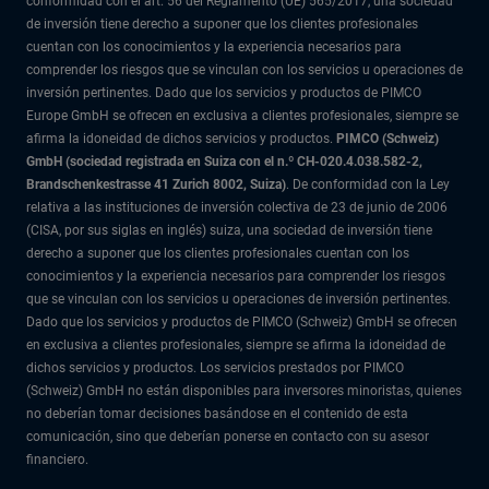
conformidad con el art. 56 del Reglamento (UE) 565/2017, una sociedad
de inversión tiene derecho a suponer que los clientes profesionales
cuentan con los conocimientos y la experiencia necesarios para
comprender los riesgos que se vinculan con los servicios u operaciones de
inversión pertinentes. Dado que los servicios y productos de PIMCO
Europe GmbH se ofrecen en exclusiva a clientes profesionales, siempre se
afirma la idoneidad de dichos servicios y productos.
PIMCO (Schweiz)
GmbH (sociedad registrada en Suiza con el n.º CH-020.4.038.582-2,
Brandschenkestrasse 41 Zurich 8002, Suiza)
. De conformidad con la Ley
relativa a las instituciones de inversión colectiva de 23 de junio de 2006
(CISA, por sus siglas en inglés) suiza, una sociedad de inversión tiene
derecho a suponer que los clientes profesionales cuentan con los
conocimientos y la experiencia necesarios para comprender los riesgos
que se vinculan con los servicios u operaciones de inversión pertinentes.
Dado que los servicios y productos de PIMCO (Schweiz) GmbH se ofrecen
en exclusiva a clientes profesionales, siempre se afirma la idoneidad de
dichos servicios y productos. Los servicios prestados por PIMCO
(Schweiz) GmbH no están disponibles para inversores minoristas, quienes
no deberían tomar decisiones basándose en el contenido de esta
comunicación, sino que deberían ponerse en contacto con su asesor
financiero.