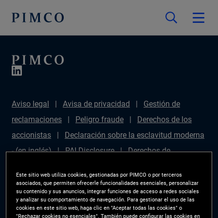
Aviso legal
Avisa de privacidad
Gestión de
reclamaciones
Peligro fraude
Derechos de los
accionistas
Declaración sobre la esclavitud moderna
- (en inglés)
PAI Disclosure
Derechos de
inversionista
Mapa del sitio
Gestor de
Este sitio web utiliza cookies, gestionadas por PIMCO o por terceros
preferencias de las cookies
PIMCO ESG Rating
asociados, que permiten ofrecerle funcionalidades esenciales, personalizar
su contenido y sus anuncios, integrar funciones de acceso a redes sociales
Methodology
y analizar su comportamiento de navegación. Para gestionar el uso de las
cookies en este sitio web, haga clic en "Aceptar todas las cookies" o
"Rechazar cookies no esenciales". También puede configurar las cookies en