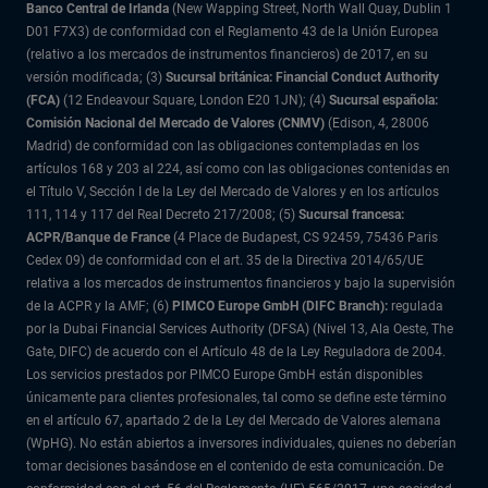
Banco Central de Irlanda
(New Wapping Street, North Wall Quay, Dublin 1
D01 F7X3) de conformidad con el Reglamento 43 de la Unión Europea
(relativo a los mercados de instrumentos financieros) de 2017, en su
versión modificada; (3)
Sucursal británica: Financial Conduct Authority
(FCA)
(12 Endeavour Square, London E20 1JN); (4)
Sucursal española:
Comisión Nacional del Mercado de Valores (CNMV)
(Edison, 4, 28006
Madrid) de conformidad con las obligaciones contempladas en los
artículos 168 y 203 al 224, así como con las obligaciones contenidas en
el Título V, Sección I de la Ley del Mercado de Valores y en los artículos
111, 114 y 117 del Real Decreto 217/2008; (5)
Sucursal francesa:
ACPR/Banque de France
(4 Place de Budapest, CS 92459, 75436 Paris
Cedex 09) de conformidad con el art. 35 de la Directiva 2014/65/UE
relativa a los mercados de instrumentos financieros y bajo la supervisión
de la ACPR y la AMF; (6)
PIMCO Europe GmbH (DIFC Branch):
regulada
por la Dubai Financial Services Authority (DFSA) (Nivel 13, Ala Oeste, The
Gate, DIFC) de acuerdo con el Artículo 48 de la Ley Reguladora de 2004.
Los servicios prestados por PIMCO Europe GmbH están disponibles
únicamente para clientes profesionales, tal como se define este término
en el artículo 67, apartado 2 de la Ley del Mercado de Valores alemana
(WpHG). No están abiertos a inversores individuales, quienes no deberían
tomar decisiones basándose en el contenido de esta comunicación. De