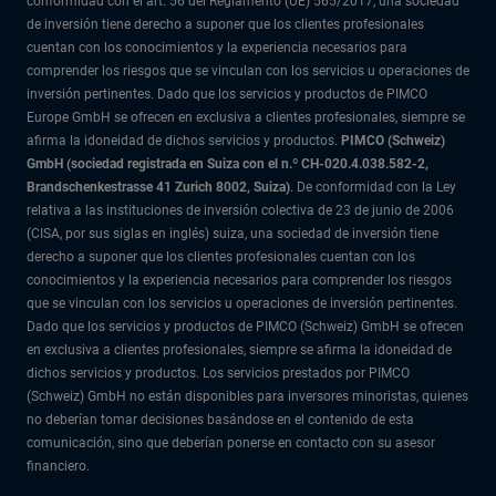
conformidad con el art. 56 del Reglamento (UE) 565/2017, una sociedad
de inversión tiene derecho a suponer que los clientes profesionales
cuentan con los conocimientos y la experiencia necesarios para
comprender los riesgos que se vinculan con los servicios u operaciones de
inversión pertinentes. Dado que los servicios y productos de PIMCO
Europe GmbH se ofrecen en exclusiva a clientes profesionales, siempre se
afirma la idoneidad de dichos servicios y productos.
PIMCO (Schweiz)
GmbH (sociedad registrada en Suiza con el n.º CH-020.4.038.582-2,
Brandschenkestrasse 41 Zurich 8002, Suiza)
. De conformidad con la Ley
relativa a las instituciones de inversión colectiva de 23 de junio de 2006
(CISA, por sus siglas en inglés) suiza, una sociedad de inversión tiene
derecho a suponer que los clientes profesionales cuentan con los
conocimientos y la experiencia necesarios para comprender los riesgos
que se vinculan con los servicios u operaciones de inversión pertinentes.
Dado que los servicios y productos de PIMCO (Schweiz) GmbH se ofrecen
en exclusiva a clientes profesionales, siempre se afirma la idoneidad de
dichos servicios y productos. Los servicios prestados por PIMCO
(Schweiz) GmbH no están disponibles para inversores minoristas, quienes
no deberían tomar decisiones basándose en el contenido de esta
comunicación, sino que deberían ponerse en contacto con su asesor
financiero.