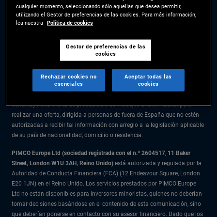
cualquier momento, seleccionando sólo aquellas que desea permitir,
La información facilitada en el presente sitio web está destinada
utilizando el Gestor de preferencias de las cookies. Para más información,
exclusivamente a residentes en España.
lea nuestra
Política de cookies
Todo el material recogido en este sitio web se ofrece exclusivamente a
título informativo y no debe considerarse asesoramiento en materia de
Gestor de preferencias de las
cookies
inversión. Se recomienda a los inversores que reciban asesoramiento
financiero antes de tomar decisiones de inversión.
Rechazar cookies no
Aceptar todas las
esenciales
cookies
Los productos y servicios están disponibles solo para los residentes en la
citada jurisdicción. La información facilitada en el presente sitio web no
constituye una oferta de productos o servicios, ni una invitación para
realizar una oferta, dirigida a personas de fuera de España que no estén
autorizadas a recibir tal información con arreglo a la legislación aplicable
de su país de nacionalidad, domicilio o residencia.
PIMCO Europe Ltd (sociedad registrada con el n.º 2604517
,
11 Baker
Street, London W1U 3AH, Reino Unido)
está autorizada y regulada por la
Autoridad de Conducta Financiera (FCA) (12 Endeavour Square, London
E20 1JN) en el Reino Unido. Los servicios prestados por PIMCO Europe
Ltd no están disponibles para inversores minoristas, quienes no deberían
tomar decisiones basándose en el contenido de esta comunicación, sino
que deberían ponerse en contacto con su asesor financiero. Dado que los