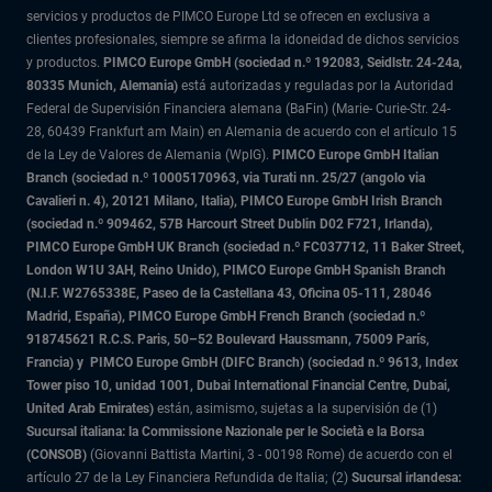
servicios y productos de PIMCO Europe Ltd se ofrecen en exclusiva a
clientes profesionales, siempre se afirma la idoneidad de dichos servicios
y productos.
PIMCO Europe GmbH (sociedad n.º 192083, Seidlstr. 24-24a,
80335 Munich, Alemania)
está autorizadas y reguladas por la Autoridad
Federal de Supervisión Financiera alemana (BaFin) (Marie- Curie-Str. 24-
28, 60439 Frankfurt am Main) en Alemania de acuerdo con el artículo 15
de la Ley de Valores de Alemania (WpIG).
PIMCO Europe GmbH Italian
Branch (sociedad n.º 10005170963, via Turati nn. 25/27 (angolo via
Cavalieri n. 4), 20121 Milano, Italia), PIMCO Europe GmbH Irish Branch
(sociedad n.º 909462, 57B Harcourt Street Dublin D02 F721, Irlanda),
PIMCO Europe GmbH UK Branch (sociedad n.º FC037712, 11 Baker Street,
London W1U 3AH, Reino Unido), PIMCO Europe GmbH Spanish Branch
(N.I.F. W2765338E, Paseo de la Castellana 43, Oficina 05-111, 28046
Madrid, España), PIMCO Europe GmbH French Branch (sociedad n.º
918745621 R.C.S. Paris,
50–52 Boulevard Haussmann, 75009 París,
Francia) y
PIMCO Europe GmbH (DIFC Branch) (sociedad n.º 9613, Index
Tower piso 10, unidad 1001, Dubai International Financial Centre, Dubai,
United Arab Emirates)
están, asimismo, sujetas a la supervisión de (1)
Sucursal italiana: la Commissione Nazionale per le Società e la Borsa
(CONSOB)
(Giovanni Battista Martini, 3 - 00198 Rome) de acuerdo con el
artículo 27 de la Ley Financiera Refundida de Italia; (2)
Sucursal irlandesa: