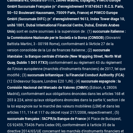
Castellana 43, Oficina 05-111, 28046 Madrid, Espagne), PIMCO Europe
GmbH Succursale Française (n° d'enregistrement 918745621 R.C.S. Paris,
50–52 Boulevard Haussmann, 75009 Paris, France)
et PIMCO Europe
GmbH (Succursale DIFC) (n° d'enregistrement 9613, Index Tower étage 10,
unité 1001, Dubai International Financial Centre, Dubai, Émirats Arabes
Unis)
sont en outre soumises à la supervision de : (1)
succursale italienne :
la Commissione Nazionale per le Società e la Borsa (CONSOB)
(Giovanni
Battista Martini, 3 - 00198 Rome), conformément à l’Article 27 de la
version consolidée de la Loi de finances italienne ; (2)
succursale
irlandaise : la Banque centrale d'Irlande (New Wapping Street, North Wall
Quay, Dublin 1 D01 F7X3)
conformément au règlement 43 du règlement
de l’Union européenne (marchés d’instruments financiers) de 2017, tel que
modifié ; (3)
succursale britannique : la Financial Conduct Authority (FCA)
(12 Endeavour Square, Londres E20 1JN) ; (4)
succursale espagnole : la
Comisión Nacional del Mercado de Valores (CNMV)
(Edison, 4, 28006
Madrid), conformément aux obligations énoncées dans les articles 168 et
203 à 224, ainsi qu'aux obligations énoncées dans la partie V, section I de
la loi espagnole sur le marché des valeurs mobilières (LSM) et dans les
articles 111, 114 et 117 du décret royal 217/2008, respectivement ; (5)
succursale française : l'ACPR/la Banque de France
(4 Place de Budapest,
CS 92459, 75436 Paris Cedex 09), conformément à l'article 35 de la
directive 2014/65/UE concernant les marchés d'instruments financiers et