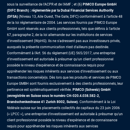
sous la surveillance de l'ACPR et de l'AMF ; et (6)
PIMCO Europe GmbH
(DIFC Branch) : réglementée par la Dubai Financial Services Authority
(DFSA)
(Niveau 13, Aile Ouest, The Gate, DIFC) conformément à l’article 48
de la loi réglementaire de 2004. Les services fournis par PIMCO Europe
GmbH sont réservés aux clients professionnels, tels que définis à l'article
67, paragraphe 2, de la loi allemande sur les institutions de services
d'investissement (WpHG). Ils ne s'adressent pas aux investisseurs privés,
auxquels la présente communication n'est d'ailleurs pas destinée.
Conformément à l’Art. 56 du règlement (UE) 565/2017, une entreprise
d'investissement est autorisée à présumer qu'un client professionnel
possède le niveau d'expérience et de connaissance requis pour
appréhender les risques inhérents aux services d'investissement ou aux
transactions concerné(e)s. Dès lors que les produits et services de PIMCO
Europe GMBH sont fournis exclusivement à des clients professionnels, leur
pertinence est systématiquement vérifiée.
PIMCO (Schweiz) GmbH
(enregistrée en Suisse sous le numéro CH-020.4.038.582-2,
Brandschenkestrasse 41 Zurich 8002, Suisse)
. Conformément à la Loi
fédérale suisse sur les placements collectifs de capitaux du 23 juin 2006
(« LPCC »), une entreprise d'investissement est autorisée à présumer qu'un
client professionnel possède le niveau d'expérience et de connaissance
requis pour appréhender les risques inhérents aux services