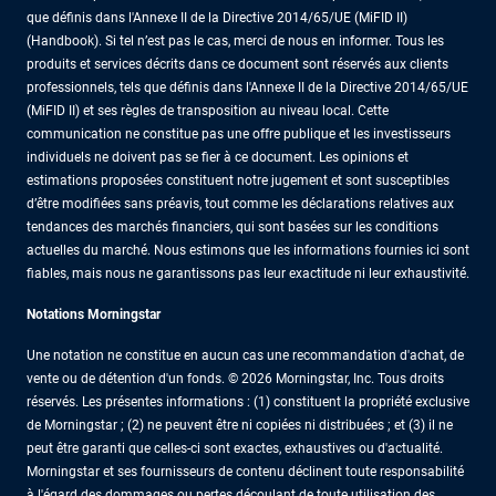
que définis dans l'Annexe II de la Directive 2014/65/UE (MiFID II)
(Handbook). Si tel n’est pas le cas, merci de nous en informer. Tous les
produits et services décrits dans ce document sont réservés aux clients
professionnels, tels que définis dans l'Annexe II de la Directive 2014/65/UE
(MiFID II) et ses règles de transposition au niveau local. Cette
communication ne constitue pas une offre publique et les investisseurs
individuels ne doivent pas se fier à ce document. Les opinions et
estimations proposées constituent notre jugement et sont susceptibles
d’être modifiées sans préavis, tout comme les déclarations relatives aux
tendances des marchés financiers, qui sont basées sur les conditions
actuelles du marché. Nous estimons que les informations fournies ici sont
fiables, mais nous ne garantissons pas leur exactitude ni leur exhaustivité.
Notations Morningstar
Une notation ne constitue en aucun cas une recommandation d'achat, de
vente ou de détention d'un fonds. © 2026 Morningstar, Inc. Tous droits
réservés. Les présentes informations : (1) constituent la propriété exclusive
de Morningstar ; (2) ne peuvent être ni copiées ni distribuées ; et (3) il ne
peut être garanti que celles-ci sont exactes, exhaustives ou d'actualité.
Morningstar et ses fournisseurs de contenu déclinent toute responsabilité
à l'égard des dommages ou pertes découlant de toute utilisation des