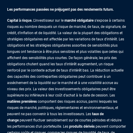
Les performances passées ne préjugent pas des rendements futurs.
Capital à risque.
L'investisseur sur le
marché obligataire
s'expose à certains
risques au nombre desquels un risque de marché, de taux, de signature, de
crédit, d'inflation et de liquidité. La valeur de la plupart des obligations et
stratégies obligataires est affectée par les variations de taux d'intérêt. Les
obligations et les stratégies obligataires assorties de sensibilités plus
longues ont tendance à être plus sensibles et plus volatiles que celles qui
affichent des sensibilités plus courtes. De façon générale, les prix des
obligations chutent quand les taux d'intérêt augmentent, un risque
renforcé par le contexte actuel de taux d'intérêt bas. La réduction actuelle
des capacités des contreparties obligataires peut contribuer à un
assèchement de la liquidité sur le marché et à une volatilité accrue au
niveau des prix. La valeur des investissements obligataires peut être
supérieure ou inférieure à leur coût d'achat à la date de cession. Les
matières premières
comportent des risques accrus, parmi lesquels les
risques de marché, politiques, réglementaires et environnementaux, et
peuvent ne pas convenir à tous les investisseurs. Les
taux de
change
peuvent fluctuer sensiblement sur de courtes périodes et réduire
les performances d'un portefeuille. Les
produits dérivés
peuvent comporter
certains coûts et risques, comme les risques de liquidité, de taux, de