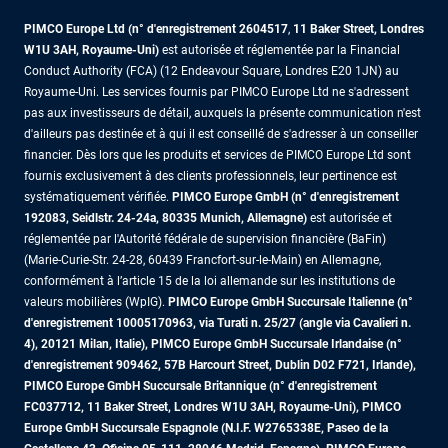
PIMCO Europe Ltd (n° d'enregistrement 2604517
,
11 Baker Street, Londres
W1U 3AH, Royaume-Uni)
est autorisée et réglementée par la Financial
Conduct Authority (FCA) (12 Endeavour Square, Londres E20 1JN) au
Royaume-Uni. Les services fournis par PIMCO Europe Ltd ne s'adressent
pas aux investisseurs de détail, auxquels la présente communication n'est
d'ailleurs pas destinée et à qui il est conseillé de s'adresser à un conseiller
financier. Dès lors que les produits et services de PIMCO Europe Ltd sont
fournis exclusivement à des clients professionnels, leur pertinence est
systématiquement vérifiée.
PIMCO Europe GmbH (n° d'enregistrement
192083, Seidlstr. 24-24a, 80335 Munich, Allemagne)
est autorisée et
réglementée par l'Autorité fédérale de supervision financière (BaFin)
(Marie-Curie-Str. 24-28, 60439 Francfort-sur-le-Main) en Allemagne,
conformément à l’article 15 de la loi allemande sur les institutions de
valeurs mobilières (WpIG).
PIMCO Europe GmbH Succursale Italienne (n°
d'enregistrement 10005170963, via Turati n. 25/27 (angle via Cavalieri n.
4), 20121 Milan, Italie), PIMCO Europe GmbH Succursale Irlandaise (n°
d'enregistrement 909462, 57B Harcourt Street, Dublin D02 F721, Irlande),
PIMCO Europe GmbH Succursale Britannique (n° d'enregistrement
FC037712, 11 Baker Street, Londres W1U 3AH, Royaume-Uni), PIMCO
Europe GmbH Succursale Espagnole (N.I.F. W2765338E, Paseo de la