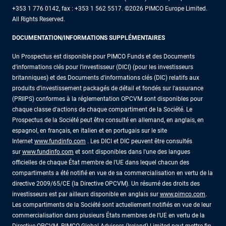
+353 1 776 0142, fax : +353 1 562 5517. ©2026 PIMCO Europe Limited.
All Rights Reserved.
DOCUMENTATION/INFORMATIONS SUPPLÉMENTAIRES
Un Prospectus est disponible pour PIMCO Funds et des Documents
d'informations clés pour l'investisseur (DICI) (pour les investisseurs
britanniques) et des Documents d'informations clés (DIC) relatifs aux
produits d'investissement packagés de détail et fondés sur l'assurance
(PRIIPS) conformes à la réglementation OPCVM sont disponibles pour
chaque classe d'actions de chaque compartiment de la Société. Le
Prospectus de la Société peut être consulté en allemand, en anglais, en
espagnol, en français, en italien et en portugais sur le site
Internet
www.fundinfo.com
. Les DICI et DIC peuvent être consultés
sur
www.fundinfo.com
et sont disponibles dans l'une des langues
officielles de chaque État membre de l'UE dans lequel chacun des
compartiments a été notifié en vue de sa commercialisation en vertu de la
directive 2009/65/CE (la Directive OPCVM). Un résumé des droits des
investisseurs est par ailleurs disponible en anglais sur
www.pimco.com
.
Les compartiments de la Société sont actuellement notifiés en vue de leur
commercialisation dans plusieurs États membres de l'UE en vertu de la
Directive OPCVM. PIMCO Global Advisors (Ireland) Limited peut mettre fin