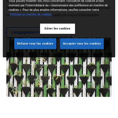
Découvrez comment nous nous engageons auprès des
Vous pouvez modifier vos choix concernant l’utilisation de cookies à tout
moment par l’intermédiaire du « Gestionnaire des préférence en matière de
émetteurs sur des questions que nous jugeons importantes tout
cookies ». Pour de plus amples informations, veuillez consulter notre
Politique en matière de cookies.
en ciblant des rendements ajustés du risque intéressants.
Gérer les cookies
L'engagement chez PIMCO
Refuser tous les cookies
Accepter tous les cookies