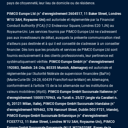
pays de citoyenneté, leur lieu de domicile ou de résidence.
PIMCO Europe Ltd (n° d'enregistrement 2604517
,
11 Baker Street, Londres
W1U 3AH, Royaume-Uni)
est autorisée et réglementée par la Financial
Conduct Authority (FCA) (12 Endeavour Square, Londres E20 1JN) au
Royaume-Uni. Les services fournis par PIMCO Europe Ltd ne s'adressent
pas aux investisseurs de détail, auxquels la présente communication n'est
d'ailleurs pas destinée et à qui il est conseillé de s'adresser à un conseiller
financier. Dès lors que les produits et services de PIMCO Europe Ltd sont
fournis exclusivement à des clients professionnels, leur pertinence est
systématiquement vérifiée.
PIMCO Europe GmbH (n° d'enregistrement
192083, Seidlstr. 24-24a, 80335 Munich, Allemagne)
est autorisée et
réglementée par l'Autorité fédérale de supervision financière (BaFin)
(Marie-Curie-Str. 24-28, 60439 Francfort-sur-le-Main) en Allemagne,
conformément à l’article 15 de la loi allemande sur les institutions de
valeurs mobilières (WpIG).
PIMCO Europe GmbH Succursale Italienne (n°
d'enregistrement 10005170963, via Turati n. 25/27 (angle via Cavalieri n.
4), 20121 Milan, Italie), PIMCO Europe GmbH Succursale Irlandaise (n°
d'enregistrement 909462, 57B Harcourt Street, Dublin D02 F721, Irlande),
PIMCO Europe GmbH Succursale Britannique (n° d'enregistrement
FC037712, 11 Baker Street, Londres W1U 3AH, Royaume-Uni), PIMCO
Europe GmbH Succursale Espagnole (N.I.F. W2765338E, Paseo de la