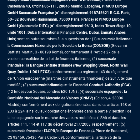
Castellana 43, Oficina 05-111, 28046 Madrid, Espagne), PIMCO Europe
GmbH Succursale Française (n° d'enregistrement 918745621 R.C.S. Paris,
50–52 Boulevard Haussmann, 75009 Paris, France)
et PIMCO Europe
GmbH (Succursale DIFC) (n° d'enregistrement 9613, Index Tower étage 10,
unité 1001, Dubai International Financial Centre, Dubai, Émirats Arabes
Unis)
sont en outre soumises à la supervision de : (1)
succursale italienne :
la Commissione Nazionale per le Società e la Borsa (CONSOB)
(Giovanni
Battista Martini, 3 - 00198 Rome), conformément à l’Article 27 de la
version consolidée de la Loi de finances italienne ; (2)
succursale
irlandaise : la Banque centrale d'Irlande (New Wapping Street, North Wall
Quay, Dublin 1 D01 F7X3)
conformément au règlement 43 du règlement
de l’Union européenne (marchés d’instruments financiers) de 2017, tel que
modifié ; (3)
succursale britannique : la Financial Conduct Authority (FCA)
(12 Endeavour Square, Londres E20 1JN) ; (4)
succursale espagnole : la
Comisión Nacional del Mercado de Valores (CNMV)
(Edison, 4, 28006
Madrid), conformément aux obligations énoncées dans les articles 168 et
203 à 224, ainsi qu'aux obligations énoncées dans la partie V, section I de
la loi espagnole sur le marché des valeurs mobilières (LSM) et dans les
articles 111, 114 et 117 du décret royal 217/2008, respectivement ; (5)
succursale française : l'ACPR/la Banque de France
(4 Place de Budapest,
CS 92459, 75436 Paris Cedex 09), conformément à l'article 35 de la