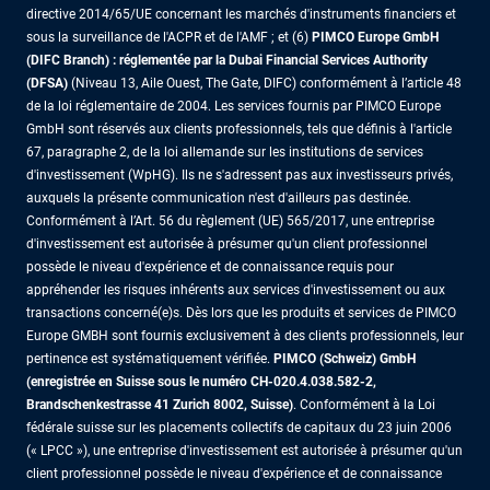
directive 2014/65/UE concernant les marchés d'instruments financiers et
sous la surveillance de l'ACPR et de l'AMF ; et (6)
PIMCO Europe GmbH
(DIFC Branch) : réglementée par la Dubai Financial Services Authority
(DFSA)
(Niveau 13, Aile Ouest, The Gate, DIFC) conformément à l’article 48
de la loi réglementaire de 2004. Les services fournis par PIMCO Europe
GmbH sont réservés aux clients professionnels, tels que définis à l'article
67, paragraphe 2, de la loi allemande sur les institutions de services
d'investissement (WpHG). Ils ne s'adressent pas aux investisseurs privés,
auxquels la présente communication n'est d'ailleurs pas destinée.
Conformément à l’Art. 56 du règlement (UE) 565/2017, une entreprise
d'investissement est autorisée à présumer qu'un client professionnel
possède le niveau d'expérience et de connaissance requis pour
appréhender les risques inhérents aux services d'investissement ou aux
transactions concerné(e)s. Dès lors que les produits et services de PIMCO
Europe GMBH sont fournis exclusivement à des clients professionnels, leur
pertinence est systématiquement vérifiée.
PIMCO (Schweiz) GmbH
(enregistrée en Suisse sous le numéro CH-020.4.038.582-2,
Brandschenkestrasse 41 Zurich 8002, Suisse)
. Conformément à la Loi
fédérale suisse sur les placements collectifs de capitaux du 23 juin 2006
(« LPCC »), une entreprise d'investissement est autorisée à présumer qu'un
client professionnel possède le niveau d'expérience et de connaissance