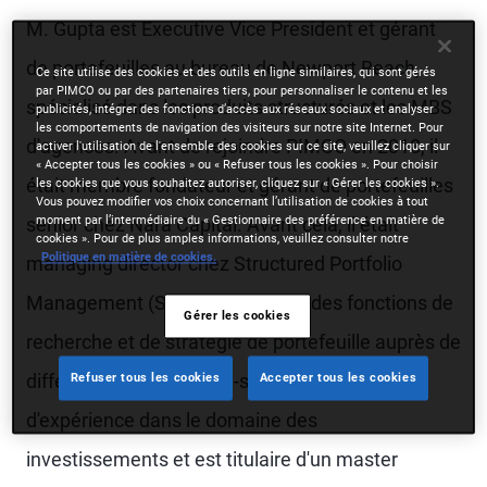
M. Gupta est Executive Vice President et gérant
de portefeuilles au bureau de Newport Beach,
Ce site utilise des cookies et des outils en ligne similaires, qui sont gérés
par PIMCO ou par des partenaires tiers, pour personnaliser le contenu et les
spécialisé dans les produits structurés et les MBS
publicités, intégrer des fonctions d’accès aux réseaux sociaux et analyser
les comportements de navigation des visiteurs sur notre site Internet. Pour
d'agences. Avant de rejoindre PIMCO en 2018, il
activer l'utilisation de l'ensemble des cookies sur ce site, veuillez cliquer sur
« Accepter tous les cookies » ou « Refuser tous les cookies ». Pour choisir
était membre fondateur et gérant de portefeuilles
les cookies que vous souhaitez autoriser, cliquez sur « Gérer les cookies ».
Vous pouvez modifier vos choix concernant l’utilisation de cookies à tout
moment par l’intermédiaire du « Gestionnaire des préférence en matière de
senior chez Nara Capital. Avant cela, il était
cookies ». Pour de plus amples informations, veuillez consulter notre
Politique en matière de cookies.
managing director chez Structured Portfolio
Management (SPM) et a occupé des fonctions de
Gérer les cookies
recherche et de stratégie de portefeuille auprès de
différentes sociétés buy-side. Il compte 18 ans
Refuser tous les cookies
Accepter tous les cookies
d'expérience dans le domaine des
investissements et est titulaire d'un master