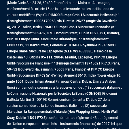
(Marie-Curie-Str. 24-28, 60439 Francfort-sur-le-Main) en Allemagne,
conformément à l’article 15 de la loi allemande sur les institutions de
valeurs mobilières (WpIG).
PIMCO Europe GmbH Succursale Italienne (n°
d'enregistrement 10005170963, via Turati n. 25/27 (angle via Cavalieri n.
4), 20121 Milan, Italie), PIMCO Europe GmbH Succursale Irlandaise (n°
d'enregistrement 909462, 57B Harcourt Street, Dublin D02 F721, Irlande),
PIMCO Europe GmbH Succursale Britannique (n° d'enregistrement
FC037712, 11 Baker Street, Londres W1U 3AH, Royaume-Uni), PIMCO
Europe GmbH Succursale Espagnole (N.I.F. W2765338E, Paseo de la
Castellana 43, Oficina 05-111, 28046 Madrid, Espagne), PIMCO Europe
GmbH Succursale Française (n° d'enregistrement 918745621 R.C.S. Paris,
50–52 Boulevard Haussmann, 75009 Paris, France)
et PIMCO Europe
GmbH (Succursale DIFC) (n° d'enregistrement 9613, Index Tower étage 10,
unité 1001, Dubai International Financial Centre, Dubai, Émirats Arabes
Unis)
sont en outre soumises à la supervision de : (1)
succursale italienne :
la Commissione Nazionale per le Società e la Borsa (CONSOB)
(Giovanni
Battista Martini, 3 - 00198 Rome), conformément à l’Article 27 de la
version consolidée de la Loi de finances italienne ; (2)
succursale
irlandaise : la Banque centrale d'Irlande (New Wapping Street, North Wall
Quay, Dublin 1 D01 F7X3)
conformément au règlement 43 du règlement
de l’Union européenne (marchés d’instruments financiers) de 2017, tel que