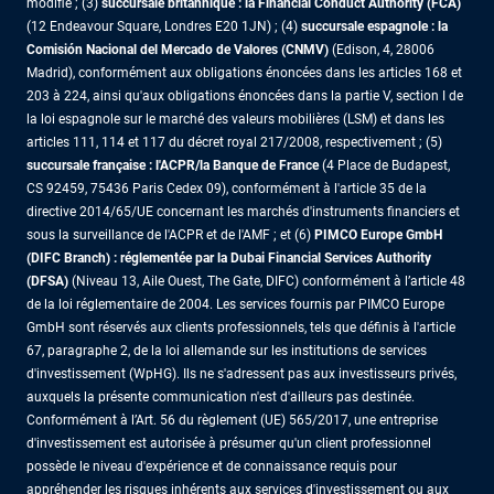
modifié ; (3)
succursale britannique : la Financial Conduct Authority (FCA)
(12 Endeavour Square, Londres E20 1JN) ; (4)
succursale espagnole : la
Comisión Nacional del Mercado de Valores (CNMV)
(Edison, 4, 28006
Madrid), conformément aux obligations énoncées dans les articles 168 et
203 à 224, ainsi qu'aux obligations énoncées dans la partie V, section I de
la loi espagnole sur le marché des valeurs mobilières (LSM) et dans les
articles 111, 114 et 117 du décret royal 217/2008, respectivement ; (5)
succursale française : l'ACPR/la Banque de France
(4 Place de Budapest,
CS 92459, 75436 Paris Cedex 09), conformément à l'article 35 de la
directive 2014/65/UE concernant les marchés d'instruments financiers et
sous la surveillance de l'ACPR et de l'AMF ; et (6)
PIMCO Europe GmbH
(DIFC Branch) : réglementée par la Dubai Financial Services Authority
(DFSA)
(Niveau 13, Aile Ouest, The Gate, DIFC) conformément à l’article 48
de la loi réglementaire de 2004. Les services fournis par PIMCO Europe
GmbH sont réservés aux clients professionnels, tels que définis à l'article
67, paragraphe 2, de la loi allemande sur les institutions de services
d'investissement (WpHG). Ils ne s'adressent pas aux investisseurs privés,
auxquels la présente communication n'est d'ailleurs pas destinée.
Conformément à l’Art. 56 du règlement (UE) 565/2017, une entreprise
d'investissement est autorisée à présumer qu'un client professionnel
possède le niveau d'expérience et de connaissance requis pour
appréhender les risques inhérents aux services d'investissement ou aux