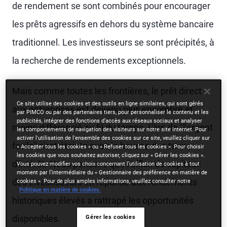
de rendement se sont combinés pour encourager
les prêts agressifs en dehors du système bancaire
traditionnel. Les investisseurs se sont précipités, à
la recherche de rendements exceptionnels.
Mais comme toutes les frontières, le prêt direct
Ce site utilise des cookies et des outils en ligne similaires, qui sont gérés
aux entreprises est devenu plus encombré et
par PIMCO ou par des partenaires tiers, pour personnaliser le contenu et les
publicités, intégrer des fonctions d’accès aux réseaux sociaux et analyser
moins différencié au fil du temps. L'ère de "l'argent
les comportements de navigation des visiteurs sur notre site Internet. Pour
activer l'utilisation de l'ensemble des cookies sur ce site, veuillez cliquer sur
facile" s'est éteinte avec la hausse des taux
« Accepter tous les cookies » ou « Refuser tous les cookies ». Pour choisir
les cookies que vous souhaitez autoriser, cliquez sur « Gérer les cookies ».
d'intérêt. Nous pensons que l'afflux de capitaux
Vous pouvez modifier vos choix concernant l’utilisation de cookies à tout
moment par l’intermédiaire du « Gestionnaire des préférence en matière de
des investisseurs en réponse aux rendements
cookies ». Pour de plus amples informations, veuillez consulter notre
Politique en matière de cookies.
historiques élevés a rattrapé les opportunités
disponibles.
Gérer les cookies