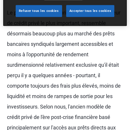
Refuser tous les cookies
Accepter tous les cookies
Le prêt direct aux entreprises, qui reste le secteur
de crédit privé le plus important, ressemble
désormais beaucoup plus au marché des prêts
bancaires syndiqués largement accessibles et
moins à l'opportunité de rendement
surdimensionné relativement exclusive qu'il était
perçu il y a quelques années - pourtant, il
comporte toujours des frais plus élevés, moins de
liquidité et moins de rampes de sortie pour les
investisseurs. Selon nous, l'ancien modèle de
crédit privé de l'ère post-crise financière basé
principalement sur l'accès aux prêts directs aux