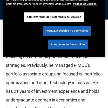
permitir. Para obtener más información, visite nuestra
Política de Cookies.
Administrador de Preferencia de Cookies
Rechazar cookies no esenciales
Mr. DeWitt is an executive vice president and
Aceptar todas las cookies
portfolio manager in the Newport Beach office,
focusing on commodity and multi-real-asset
strategies. Previously, he managed PIMCO's
portfolio associate group and focused on portfolio
optimization and other technology initiatives. He
has 21 years of investment experience and holds
undergraduate degrees in economics and