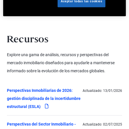
Aceptar todas las cookies
servicios como personal dual a través de PIMCO LLC. PIMCO Prime Real
Estate GmbH opera de manera independiente de PIMCO.
Recursos
Explore una gama de análisis, recursos y perspectivas del
mercado inmobiliario diseñados para ayudarle a mantenerse
informado sobre la evolución de los mercados globales.
Perspectivas Inmobiliarias de 2026:
Actualizado:
13/01/2026
gestión disciplinada de la incertidumbre
pdf
estructural (ESLA)
Perspectivas del Sector Inmobiliario -
Actualizado:
02/07/2025