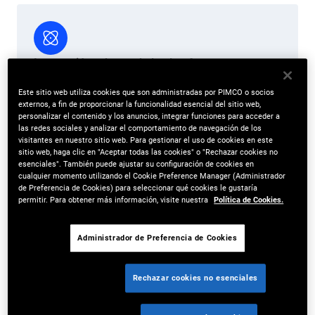
Integración robusta de la plataforma
Aproveche los recursos más amplios de PIMCO, como los
Este sitio web utiliza cookies que son administradas por PIMCO o socios
procesos de análisis macroeconómico, investigación
externos, a fin de proporcionar la funcionalidad esencial del sitio web,
personalizar el contenido y los anuncios, integrar funciones para acceder a
crediticia y gestión de riesgos, así como nuestra
las redes sociales y analizar el comportamiento de navegación de los
plataforma integrada de financiamiento alternativo.
visitantes en nuestro sitio web. Para gestionar el uso de cookies en este
sitio web, haga clic en "Aceptar todas las cookies" o "Rechazar cookies no
esenciales". También puede ajustar su configuración de cookies en
cualquier momento utilizando el Cookie Preference Manager (Administrador
de Preferencia de Cookies) para seleccionar qué cookies le gustaría
permitir. Para obtener más información, visite nuestra
Política de Cookies.
*
Todos los datos al 31/12/2025 Los activos se expresan sobre la base del
valor bruto de los activos (GAV, por sus siglas en inglés) e incluyen 91.900
millones de dólares (al 31 de diciembre de 2025) en activos gestionados
Administrador de Preferencia de Cookies
por PIMCO Prime Real Estate (anteriormente Allianz Real Estate), una
afiliada y subsidiaria de propiedad total de PIMCO y PIMCO Europe GmbH
que incluye PIMCO Prime Real Estate GmbH, PIMCO Prime Real Estate LLC
Rechazar cookies no esenciales
y sus subsidiarias y afiliadas. Los profesionales de inversión de PIMCO
Prime Real Estate LLC proporcionan gestión de inversiones y otros