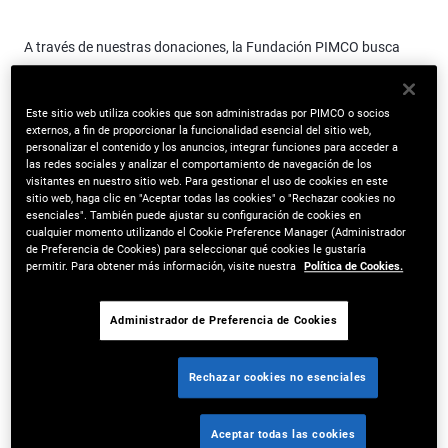
A través de nuestras donaciones, la Fundación PIMCO busca
estimular el progreso y el impacto social.
Este sitio web utiliza cookies que son administradas por PIMCO o socios
Apoyo a organizaciones sin fines de lucro
externos, a fin de proporcionar la funcionalidad esencial del sitio web,
personalizar el contenido y los anuncios, integrar funciones para acceder a
La Fundación PIMCO dona a organizaciones sin fines de lucro de
las redes sociales y analizar el comportamiento de navegación de los
visitantes en nuestro sitio web. Para gestionar el uso de cookies en este
alto desempeño para respaldar servicios esenciales en terreno y
sitio web, haga clic en "Aceptar todas las cookies" o "Rechazar cookies no
oportunidades innovadoras en todo el mundo.
esenciales". También puede ajustar su configuración de cookies en
cualquier momento utilizando el Cookie Preference Manager (Administrador
de Preferencia de Cookies) para seleccionar qué cookies le gustaría
Amplificación de la generosidad de los empleados
permitir. Para obtener más información, visite nuestra
Política de Cookies.
La Fundación PIMCO respalda la generosidad de los empleados
que retribuyen a la comunidad, permitiendo que las
Administrador de Preferencia de Cookies
contribuciones individuales lleguen aún más lejos.
Rechazar cookies no esenciales
Aceptar todas las cookies