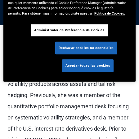
cualquier momento utilizando el Cookie Preference Manager (Administrador
de Preferencia de Cookies) para seleccionar qué cookies le gustaría
permitir. Para obtener más información, visite nuestra
Política de Cookies.
Administrador de Preferencia de Cookies
Rechazar cookies no esenciales
Ms. Han is a senior vice president and portfolio
manager in the New York office. She is a member
Aceptar todas las cookies
of the liquid products group specializing in
volatility products across assets and tail risk
hedging. Previously, she was a member of the
quantitative portfolio management desk focusing
on systematic volatility strategies, and a member
of the U.S. interest rate derivatives desk. Prior to