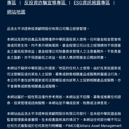
專區
反投資詐騙宣導專區
ESG資訊揭露專區
網站地圖
品浩太平洋證券投資顧問股份有限公司獨立經營管理。
本網站及其所述產品及服務僅供中華民國投資人使用。任何基金經金管會核
准或同意生效，均不表示絕無風險。基金經理公司以往之經理績效不保證基
金之最低投資收益；基金經理公司除盡善良管理人之注意義務外，不負責基
金之盈虧，亦不保證最低之收益，投資人應詳閱基金公開說明書。
本網站不擬供中華民國以外國家／地區的任何人士使用。由於在某些國家或
司法管轄區或向某些人士促銷、募集或銷售相關產品或服務將屬違法行為，
本公司不會在該等國家或司法管轄區或向該等人士促銷相關產品或服務，亦
不會募集或銷售相關產品或服務。
本網站屬於一般性質且僅作參考用途。本網站並不招攬、募集或推薦任何證
券、投資管理或諮詢服務。本網站並不構成投資、稅務或法律意見。
本網站由品浩太平洋證券投資顧問股份有限公司發行，並未經中華民國金融
監督管理委員會審閱。在未經書面核准的情況下，本網站任何部分概不可以
任何方式複製或於任何其他刊物轉載。PIMCO是Allianz Asset Management