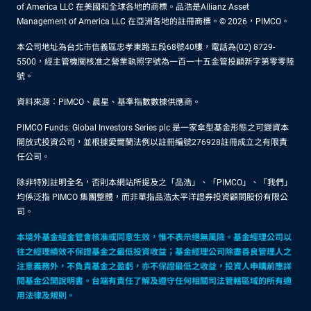
of America LLC 在美國和全球各地的商標。品浩是Allianz Asset
Management of America LLC 在亞洲各地的註冊商標。© 2026，PIMCO。
本公司地址為台北市信義區忠孝東路五段68號40樓，電話為(02) 8729-
5500，經主管機關核准之營業執照字號為一百一十五金管投顧新字第零零陸
號。
資料來源：PIMCO、晨星、基準指數數據供應商。
PIMCO Funds: Global Investors Series plc 是一家傘型基金形態之可變資本
開放式投資公司，並根據愛爾蘭法例以註冊編號276928註冊成立之有限責
任公司。
除非特別註明全名，否則本網站所提及之「品浩」、「PIMCO」、「我們」
均係泛指 PIMCO 集團整體，而非單指品浩太平洋證券投資顧問股份有限公
司。
本境外基金經金管會核准或同意生效，惟不表示絕無風險。基金經理公司以
往之經理績效不保證基金之最低投資收益；基金經理公司除盡善良管理人之
注意義務外，不負責基金之盈虧，亦不保證最低之收益，投資人申購前應詳
閱基金公開說明書。台端有責任了解及遵守任何相關司法管轄區域的所有適
用法律及規則。