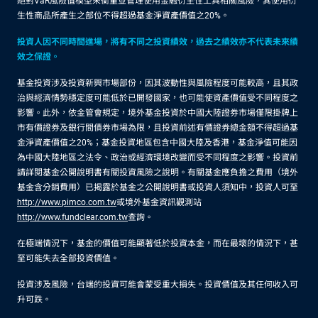
絕對VaR風險值模型來衡量並管理使用金融衍生性工具相關風險，其使用衍
生性商品所產生之部位不得超過基金淨資產價值之20%。
投資人因不同時間進場，將有不同之投資績效，過去之績效亦不代表未來績
效之保證。
基金投資涉及投資新興市場部份，因其波動性與風險程度可能較高，且其政
治與經濟情勢穩定度可能低於已開發國家，也可能使資產價值受不同程度之
影響。此外，依金管會規定，境外基金投資於中國大陸證券市場僅限掛牌上
市有價證券及銀行間債券市場為限，且投資前述有價證券總金額不得超過基
金淨資產價值之20%；基金投資地區包含中國大陸及香港，基金淨值可能因
為中國大陸地區之法令、政治或經濟環境改變而受不同程度之影響。投資前
請詳閱基金公開說明書有關投資風險之說明。有關基金應負擔之費用（境外
基金含分銷費用）已揭露於基金之公開說明書或投資人須知中，投資人可至
http://www.pimco.com.tw
或境外基金資訊觀測站
http://www.fundclear.com.tw
查詢。
在極端情況下，基金的價值可能顯著低於投資本金，而在最壞的情況下，甚
至可能失去全部投資價值。
投資涉及風險，台端的投資可能會蒙受重大損失。投資價值及其任何收入可
升可跌。