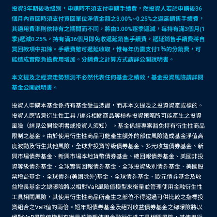
投資3年期後收級別，申購時不須支付申購手續費，然投資人若於申購後36
個月內買回時須支付買回單位淨值金額之3.00%~0.25%之遞延銷售手續費，
其適用費率則依持有之期間而不同，將由3.00%逐季遞減，每持有滿3個月(1
季)遞減0.25%，持有滿36個月即免收遞延銷售手續費，遞延銷售手續費將自
買回款項中扣除。手續費雖可遞延收取，惟每年仍需支付1％的分銷費，可
能造成實際負擔費用增加。分銷費之計算方式請詳公開說明書。
本文提及之經濟走勢預測不必然代表任何基金之績效，基金投資風險請詳閱
基金公開說明書。
投資人申購本基金係持有基金受益憑證，而非本文提及之投資資產或標的。
投資人應留意衍生性工具 /證券相關商品等槓桿投資策略所可能產生之投資
風險（詳見公開說明書或投資人須知） 。基金係經專案豁免持有衍生性商品
限制之基金。由於使用衍生性商品可能產生額外的部位風險造成基金淨值高
度波動及衍生其他風險，全球非投資等級債券基金、多元收益債券基金、新
興市場債券基金、新興市場本地貨幣債券基金、總回報債券基金、美國非投
資等級債券基金、全球實質回報債券基金、全球投資級別債券基金、美國股
票增益基金、全球債券(美國除外)基金、全球債券基金、歐元債券基金及收
益增長基金之總曝險將以相對VaR風險值模型來衡量並管理使用金融衍生性
工具相關風險，其使用衍生性商品所產生之部位不得超過可供比較之指標投
資組合之VaR值的兩倍。短年期債券基金及絕對收益債券基金之總曝險將以