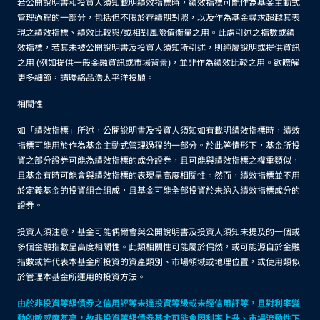
若公開說明書和投資人須知載明績效指標時，績效指標可能作為基金主動式
管理過程的一部分，包括但不限於存續期對照，以及作為基金尋求超越其表
現之績效指標、績效比較與/或相對風險值衡量之用。此處引述之指數或績
效指標，若其未被公開說明書及投資人須知所引述，則純屬說明或提供資訊
之用 (例如提供一般金融資訊或市場背景)，並非作為績效比較之用。欲瞭解
更多細節，請聯絡品浩太平洋投顧。
相關性
如「績效指標」所述，公開說明書及投資人須知如有載明績效指標時，績效
指標可能用於作為基金主動式管理過程的一部分。於此等情形下，基金所投
資之部分證券可能為績效指標的成分證券，且可能與績效指標之權重類似，
且基金有時可能會與績效指標的表現呈高度相關性。然而，績效指標並不用
於定義基金的投資組合組成，且基金可能全部投資於未納入績效指標成分的
證券。
投資人須注意，基金可能偶爾會與公開說明書及投資人須知未提及的一個或
多個金融指數呈高度相關性。此類相關性可能屬於偶然，或可能源自於金融
指數或許代表本基金所投資的資產類別、市場領域或地理位置，或使用類似
於管理本基金所運用的投資方法。
由於非投資等級債券之信用評等未達投資等級或未經信用評等，且對利率變
動的敏感度甚高，故非投資等級債券基金可能會因利率上升、市場流動性下