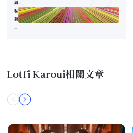
與私
募市
私
場利
募
差或
信
呈收
貸
斂趨
的
勢，
其
但流
他
動性
領
Lotfi Karoui相關文章
特徵
域
仍存
仍
在差
具
This is a carousel with individual cards. Use the previous and next bu
prev
next
異
投
資
價
值