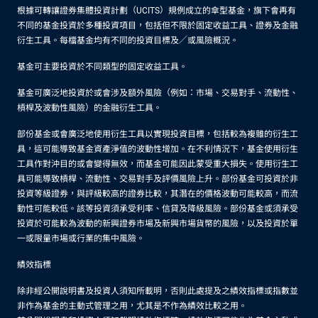
根據可轉讓證券集體投資計劃（UCITS）規例成立的傘型基金，旗下會再有
不同的基金投資於多種投資項目，包括但不限於固定收益工具、證券及金融
衍生工具。每檔基金均有不同的投資目標及／或風險概況。
基金可主要投資於不同類型的固定收益工具。
基金可廣泛地投資於或會涉及額外風險（例如：市場、交易對手、流動性、
槓桿及波動性風險）的金融衍生工具。
部份基金或會廣泛地使用衍生工具以實現投資目標，包括較為複雜的衍生工
具，這可能導致基金資產淨值的波動性增加。在不利情況下，基金使用衍生
工具作對沖目的或會變得無效，而基金可能因此蒙受重大損失。使用衍生工
具可能導致槓桿、流動性、交易對手及評價風險上升。部份基金可投資於非
投資等級證券，與評級較高的證券比較，其潛在的價格波動可能較高，而流
動性可能較低。該等投資須承受利率、信貸及降級風險。部份基金或須承受
投資於可能較為波動的新興證券市場及新興市場貨幣的風險，以及投資於單
一或限量市場或行業的集中風險。
績效指標
除非經公開說明書及投資人須知所載明，否則此處提及之績效指標或指數並
非作為基金的主動式管理之用，尤其是不作為績效比較之用。