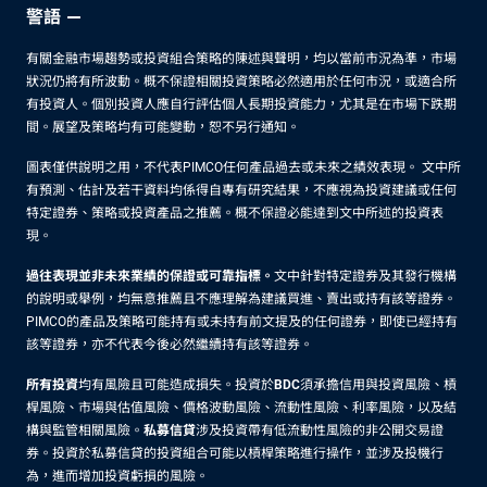
警語
有關金融市場趨勢或投資組合策略的陳述與聲明，均以當前市況為準，市場
狀況仍將有所波動。概不保證相關投資策略必然適用於任何市況，或適合所
有投資人。個別投資人應自行評估個人長期投資能力，尤其是在市場下跌期
間。展望及策略均有可能變動，恕不另行通知。
圖表僅供說明之用，不代表PIMCO任何產品過去或未來之績效表現。 文中所
有預測、估計及若干資料均係得自專有研究結果，不應視為投資建議或任何
特定證券、策略或投資產品之推薦。概不保證必能達到文中所述的投資表
現。
過往表現並非未來業績的保證或可靠指標。
文中針對特定證券及其發行機構
的說明或舉例，均無意推薦且不應理解為建議買進、賣出或持有該等證券。
PIMCO的產品及策略可能持有或未持有前文提及的任何證券，即使已經持有
該等證券，亦不代表今後必然繼續持有該等證券。
所有投資
均有風險且可能造成損失。投資於
BDC
須承擔信用與投資風險、槓
桿風險、市場與估值風險、價格波動風險、流動性風險、利率風險，以及結
構與監管相關風險。
私募信貸
涉及投資帶有低流動性風險的非公開交易證
券。投資於私募信貸的投資組合可能以槓桿策略進行操作，並涉及投機行
為，進而增加投資虧損的風險。