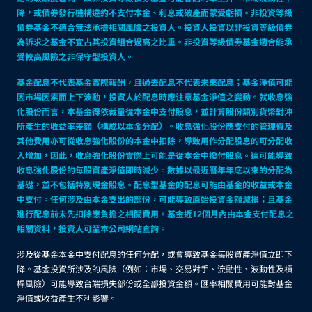
降，或債券發行機構違約不支付本金、利息或破產而蒙受虧損。非投資等級
債券基金不適合無法承擔相關風險之投資人。投資人投資以非投資等級債券
為訴求之基金不宜占其投資組合過高之比重。非投資等級債券基金適合能承
受較高風險之非保守型投資人。
基金配息不代表基金實際報酬，且過去配息不代表未來配息；基金淨值可能
因市場因素而上下波動，投資人於配息時應注意基金淨值之變動。就收息強
化股份而言，本基金得依裁量從本金中支付股息，並計算股份類別貨幣對沖
所產生的收益率差額（構成以本金分配）。收息強化股份應支付的管理費及
其他費用亦可從收息強化股份的本金中扣除，導致用作分配股息的可分配收
入增加，因此，收息強化股份實際上可能是從本金中撥付股息。這可能導致
收息強化股份的每股資產淨值即時減少。數據以最近曆年年底以來的分配為
基礎，並不包括特別現金股息。配息型基金的配息可能由基金的收益或本金
中支付。任何涉及由本金支出的部份，可能導致原始投資金額減損；且基金
進行配息前未先扣除應負擔之相關費用。基金近12個月內由本金支付配息之
相關資料，投資人可至本公司網站查詢。
涉及從基金本金中支付配息的任何分配，或會導致基金每股資產淨值立即下
降。基金投資所涉及的風險（例如：市場、交易對手、流動性、波動性及槓
桿風險）可能導致台端損失部份或全部投資金額。匯率相關費用可能對基金
淨值或收益產生不利影響。