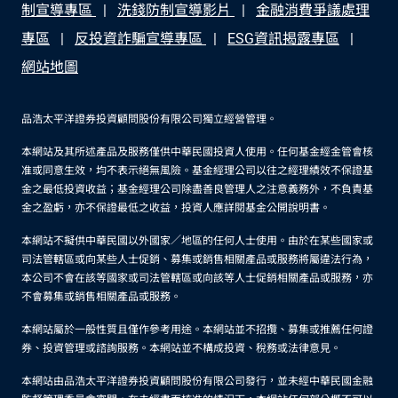
制宣導專區
洗錢防制宣導影片
金融消費爭議處理
專區
反投資詐騙宣導專區
ESG資訊揭露專區
網站地圖
品浩太平洋證券投資顧問股份有限公司獨立經營管理。
本網站及其所述產品及服務僅供中華民國投資人使用。任何基金經金管會核
准或同意生效，均不表示絕無風險。基金經理公司以往之經理績效不保證基
金之最低投資收益；基金經理公司除盡善良管理人之注意義務外，不負責基
金之盈虧，亦不保證最低之收益，投資人應詳閱基金公開說明書。
本網站不擬供中華民國以外國家／地區的任何人士使用。由於在某些國家或
司法管轄區或向某些人士促銷、募集或銷售相關產品或服務將屬違法行為，
本公司不會在該等國家或司法管轄區或向該等人士促銷相關產品或服務，亦
不會募集或銷售相關產品或服務。
本網站屬於一般性質且僅作參考用途。本網站並不招攬、募集或推薦任何證
券、投資管理或諮詢服務。本網站並不構成投資、稅務或法律意見。
本網站由品浩太平洋證券投資顧問股份有限公司發行，並未經中華民國金融