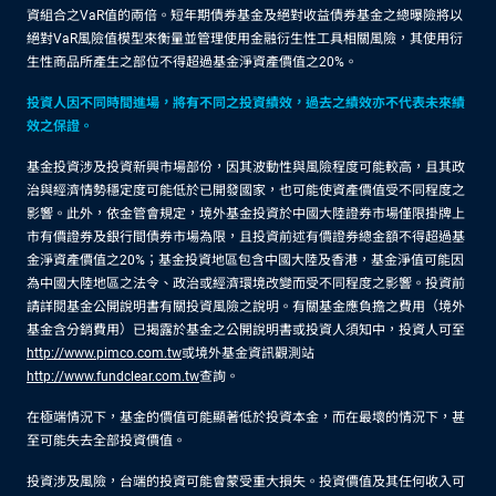
資組合之VaR值的兩倍。短年期債券基金及絕對收益債券基金之總曝險將以
絕對VaR風險值模型來衡量並管理使用金融衍生性工具相關風險，其使用衍
生性商品所產生之部位不得超過基金淨資產價值之20%。
投資人因不同時間進場，將有不同之投資績效，過去之績效亦不代表未來績
效之保證。
基金投資涉及投資新興市場部份，因其波動性與風險程度可能較高，且其政
治與經濟情勢穩定度可能低於已開發國家，也可能使資產價值受不同程度之
影響。此外，依金管會規定，境外基金投資於中國大陸證券市場僅限掛牌上
市有價證券及銀行間債券市場為限，且投資前述有價證券總金額不得超過基
金淨資產價值之20%；基金投資地區包含中國大陸及香港，基金淨值可能因
為中國大陸地區之法令、政治或經濟環境改變而受不同程度之影響。投資前
請詳閱基金公開說明書有關投資風險之說明。有關基金應負擔之費用（境外
基金含分銷費用）已揭露於基金之公開說明書或投資人須知中，投資人可至
http://www.pimco.com.tw
或境外基金資訊觀測站
http://www.fundclear.com.tw
查詢。
在極端情況下，基金的價值可能顯著低於投資本金，而在最壞的情況下，甚
至可能失去全部投資價值。
投資涉及風險，台端的投資可能會蒙受重大損失。投資價值及其任何收入可