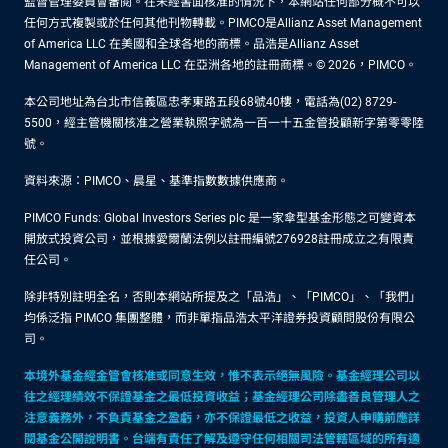
監督管理委員會審閱。在未經書面核准的情況下，本網站任何部分概不可以
任何方式複製或於任何其他刊物轉載。PIMCO是Allianz Asset Management
of America LLC 在美國和全球各地的商標。品浩是Allianz Asset
Management of America LLC 在亞洲各地的註冊商標。© 2026，PIMCO。
本公司地址為台北市信義區忠孝東路五段68號40樓，電話為(02) 8729-
5500，經主管機關核准之營業執照字號為一百一十五金管投顧新字第零零陸
號。
資料來源：PIMCO、晨星、基準指數數據供應商。
PIMCO Funds: Global Investors Series plc 是一家傘型基金形態之可變資本
開放式投資公司，並根據愛爾蘭法例以註冊編號276928註冊成立之有限責
任公司。
除非特別註明全名，否則本網站所提及之「品浩」、「PIMCO」、「我們」
均係泛指 PIMCO 集團整體，而非單指品浩太平洋證券投資顧問股份有限公
司。
本境外基金經金管會核准或同意生效，惟不表示絕無風險。基金經理公司以
往之經理績效不保證基金之最低投資收益；基金經理公司除盡善良管理人之
注意義務外，不負責基金之盈虧，亦不保證最低之收益，投資人申購前應詳
閱基金公開說明書。台端有責任了解及遵守任何相關司法管轄區域的所有適