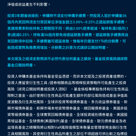
淨值或收益產生不利影響。
投資3年期後收級別，申購時不須支付申購手續費，然投資人若於申購後36
個月內買回時須支付買回單位淨值金額之3.00%~0.25%之遞延銷售手續費，
其適用費率則依持有之期間而不同，將由3.00%逐季遞減，每持有滿3個月(1
季)遞減0.25%，持有滿36個月即免收遞延銷售手續費，遞延銷售手續費將自
買回款項中扣除。手續費雖可遞延收取，惟每年仍需支付1％的分銷費，可
能造成實際負擔費用增加。分銷費之計算方式請詳公開說明書。
本文提及之經濟走勢預測不必然代表任何基金之績效，基金投資風險請詳閱
基金公開說明書。
投資人申購本基金係持有基金受益憑證，而非本文提及之投資資產或標的。
投資人應留意衍生性工具 /證券相關商品等槓桿投資策略所可能產生之投資
風險（詳見公開說明書或投資人須知） 。基金係經專案豁免持有衍生性商品
限制之基金。由於使用衍生性商品可能產生額外的部位風險造成基金淨值高
度波動及衍生其他風險，全球非投資等級債券基金、多元收益債券基金、新
興市場債券基金、新興市場本地貨幣債券基金、總回報債券基金、美國非投
資等級債券基金、全球實質回報債券基金、全球投資級別債券基金、美國股
票增益基金、全球債券(美國除外)基金、全球債券基金、歐元債券基金及收
益增長基金之總曝險將以相對VaR風險值模型來衡量並管理使用金融衍生性
工具相關風險，其使用衍生性商品所產生之部位不得超過可供比較之指標投