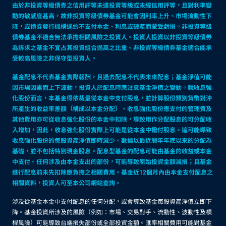
由於非投資等級債券之信用評等未達投資等級或未經信用評等，且對利率變
動的敏感度甚高，故非投資等級債券基金可能會因利率上升、市場流動性下
降，或債券發行機構違約不支付本金、利息或破產而蒙受虧損。非投資等級
債券基金不適合無法承擔相關風險之投資人。投資人投資以非投資等級債券
為訴求之基金不宜占其投資組合過高之比重。非投資等級債券基金適合能承
受較高風險之非保守型投資人。
基金配息不代表基金實際報酬，且過去配息不代表未來配息；基金淨值可能
因市場因素而上下波動，投資人於配息時應注意基金淨值之變動。就收息強
化股份而言，本基金得依裁量從本金中支付股息，並計算股份類別貨幣對沖
所產生的收益率差額（構成以本金分配）。收息強化股份應支付的管理費及
其他費用亦可從收息強化股份的本金中扣除，導致用作分配股息的可分配收
入增加，因此，收息強化股份實際上可能是從本金中撥付股息。這可能導致
收息強化股份的每股資產淨值即時減少。數據以最近曆年年底以來的分配為
基礎，並不包括特別現金股息。配息型基金的配息可能由基金的收益或本金
中支付。任何涉及由本金支出的部份，可能導致原始投資金額減損；且基金
進行配息前未先扣除應負擔之相關費用。基金近12個月內由本金支付配息之
相關資料，投資人可至本公司網站查詢。
涉及從基金本金中支付配息的任何分配，或會導致基金每股資產淨值立即下
降。基金投資所涉及的風險（例如：市場、交易對手、流動性、波動性及槓
桿風險）可能導致台端損失部份或全部投資金額。匯率相關費用可能對基金