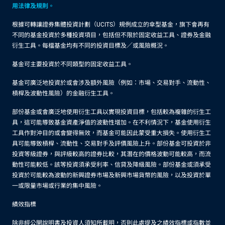
用法律及規則。
根據可轉讓證券集體投資計劃（UCITS）規例成立的傘型基金，旗下會再有
不同的基金投資於多種投資項目，包括但不限於固定收益工具、證券及金融
衍生工具。每檔基金均有不同的投資目標及／或風險概況。
基金可主要投資於不同類型的固定收益工具。
基金可廣泛地投資於或會涉及額外風險（例如：市場、交易對手、流動性、
槓桿及波動性風險）的金融衍生工具。
部份基金或會廣泛地使用衍生工具以實現投資目標，包括較為複雜的衍生工
具，這可能導致基金資產淨值的波動性增加。在不利情況下，基金使用衍生
工具作對沖目的或會變得無效，而基金可能因此蒙受重大損失。使用衍生工
具可能導致槓桿、流動性、交易對手及評價風險上升。部份基金可投資於非
投資等級證券，與評級較高的證券比較，其潛在的價格波動可能較高，而流
動性可能較低。該等投資須承受利率、信貸及降級風險。部份基金或須承受
投資於可能較為波動的新興證券市場及新興市場貨幣的風險，以及投資於單
一或限量市場或行業的集中風險。
績效指標
除非經公開說明書及投資人須知所載明，否則此處提及之績效指標或指數並