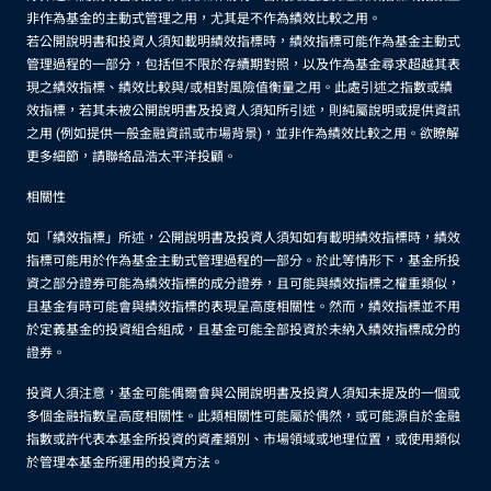
非作為基金的主動式管理之用，尤其是不作為績效比較之用。
若公開說明書和投資人須知載明績效指標時，績效指標可能作為基金主動式
管理過程的一部分，包括但不限於存續期對照，以及作為基金尋求超越其表
現之績效指標、績效比較與/或相對風險值衡量之用。此處引述之指數或績
效指標，若其未被公開說明書及投資人須知所引述，則純屬說明或提供資訊
之用 (例如提供一般金融資訊或市場背景)，並非作為績效比較之用。欲瞭解
更多細節，請聯絡品浩太平洋投顧。
相關性
如「績效指標」所述，公開說明書及投資人須知如有載明績效指標時，績效
指標可能用於作為基金主動式管理過程的一部分。於此等情形下，基金所投
資之部分證券可能為績效指標的成分證券，且可能與績效指標之權重類似，
且基金有時可能會與績效指標的表現呈高度相關性。然而，績效指標並不用
於定義基金的投資組合組成，且基金可能全部投資於未納入績效指標成分的
證券。
投資人須注意，基金可能偶爾會與公開說明書及投資人須知未提及的一個或
多個金融指數呈高度相關性。此類相關性可能屬於偶然，或可能源自於金融
指數或許代表本基金所投資的資產類別、市場領域或地理位置，或使用類似
於管理本基金所運用的投資方法。