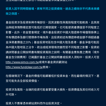
生性商品所產生之部位不得超過基金淨資產價值之20%。
投資人因不同時間進場，將有不同之投資績效，過去之績效亦不代表未來績
效之保證。
基金投資涉及投資新興市場部份，因其波動性與風險程度可能較高，且其政
治與經濟情勢穩定度可能低於已開發國家，也可能使資產價值受不同程度之
影響。此外，依金管會規定，境外基金投資於中國大陸證券市場僅限掛牌上
市有價證券及銀行間債券市場為限，且投資前述有價證券總金額不得超過基
金淨資產價值之20%；基金投資地區包含中國大陸及香港，基金淨值可能因
為中國大陸地區之法令、政治或經濟環境改變而受不同程度之影響。投資前
請詳閱基金公開說明書有關投資風險之說明。有關基金應負擔之費用（境外
基金含分銷費用）已揭露於基金之公開說明書或投資人須知中，投資人可至
http://www.pimco.com.tw
或境外基金資訊觀測站
http://www.fundclear.com.tw
查詢。
在極端情況下，基金的價值可能顯著低於投資本金，而在最壞的情況下，甚
至可能失去全部投資價值。
投資涉及風險，台端的投資可能會蒙受重大損失。投資價值及其任何收入可
升可跌。
投資人不應單憑本網站資料而作出投資決定。