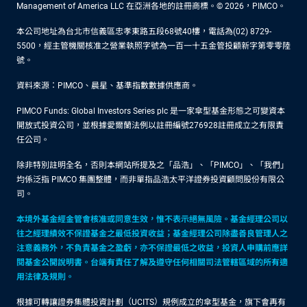
Management of America LLC 在亞洲各地的註冊商標。© 2026，PIMCO。
本公司地址為台北市信義區忠孝東路五段68號40樓，電話為(02) 8729-
5500，經主管機關核准之營業執照字號為一百一十五金管投顧新字第零零陸
號。
資料來源：PIMCO、晨星、基準指數數據供應商。
PIMCO Funds: Global Investors Series plc 是一家傘型基金形態之可變資本
開放式投資公司，並根據愛爾蘭法例以註冊編號276928註冊成立之有限責
任公司。
除非特別註明全名，否則本網站所提及之「品浩」、「PIMCO」、「我們」
均係泛指 PIMCO 集團整體，而非單指品浩太平洋證券投資顧問股份有限公
司。
本境外基金經金管會核准或同意生效，惟不表示絕無風險。基金經理公司以
往之經理績效不保證基金之最低投資收益；基金經理公司除盡善良管理人之
注意義務外，不負責基金之盈虧，亦不保證最低之收益，投資人申購前應詳
閱基金公開說明書。台端有責任了解及遵守任何相關司法管轄區域的所有適
用法律及規則。
根據可轉讓證券集體投資計劃（UCITS）規例成立的傘型基金，旗下會再有