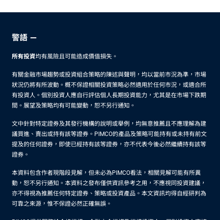
心依
與總
舊
體風
險
警語
所有投資
均有風險且可能造成價值損失。
有關金融市場趨勢或投資組合策略的陳述與聲明，均以當前市況為準，市場
狀況仍將有所波動。概不保證相關投資策略必然適用於任何市況，或適合所
有投資人。個別投資人應自行評估個人長期投資能力，尤其是在市場下跌期
間。展望及策略均有可能變動，恕不另行通知。
文中針對特定證券及其發行機構的說明或舉例，均無意推薦且不應理解為建
議買進、賣出或持有該等證券。PIMCO的產品及策略可能持有或未持有前文
提及的任何證券，即使已經持有該等證券，亦不代表今後必然繼續持有該等
證券。
本資料包含作者現階段見解，但未必為PIMCO看法，相關見解可能有所異
動，恕不另行通知。本資料之發布僅供資訊參考之用，不應視同投資建議，
亦不得視為推薦任何特定證券、策略或投資產品。本文資訊均得自經研判為
可靠之來源，惟不保證必然正確無誤。