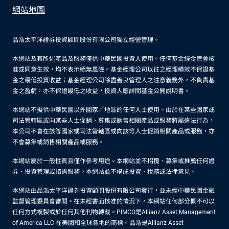
網站地圖
品浩太平洋證券投資顧問股份有限公司獨立經營管理。
本網站及其所述產品及服務僅供中華民國投資人使用。任何基金經金管會核
准或同意生效，均不表示絕無風險。基金經理公司以往之經理績效不保證基
金之最低投資收益；基金經理公司除盡善良管理人之注意義務外，不負責基
金之盈虧，亦不保證最低之收益，投資人應詳閱基金公開說明書。
本網站不擬供中華民國以外國家／地區的任何人士使用。由於在某些國家或
司法管轄區或向某些人士促銷、募集或銷售相關產品或服務將屬違法行為，
本公司不會在該等國家或司法管轄區或向該等人士促銷相關產品或服務，亦
不會募集或銷售相關產品或服務。
本網站屬於一般性質且僅作參考用途。本網站並不招攬、募集或推薦任何證
券、投資管理或諮詢服務。本網站並不構成投資、稅務或法律意見。
本網站由品浩太平洋證券投資顧問股份有限公司發行，並未經中華民國金融
監督管理委員會審閱。在未經書面核准的情況下，本網站任何部分概不可以
任何方式複製或於任何其他刊物轉載。PIMCO是Allianz Asset Management
of America LLC 在美國和全球各地的商標。品浩是Allianz Asset