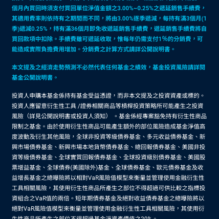
個月內買回時須支付買回單位淨值金額之3.00%~0.25%之遞延銷售手續費，
其適用費率則依持有之期間而不同，將由3.00%逐季遞減，每持有滿3個月(1
季)遞減0.25%，持有滿36個月即免收遞延銷售手續費，遞延銷售手續費將自
買回款項中扣除。手續費雖可遞延收取，惟每年仍需支付1％的分銷費，可
能造成實際負擔費用增加。分銷費之計算方式請詳公開說明書。
本文提及之經濟走勢預測不必然代表任何基金之績效，基金投資風險請詳閱
基金公開說明書。
投資人申購本基金係持有基金受益憑證，而非本文提及之投資資產或標的。
投資人應留意衍生性工具 /證券相關商品等槓桿投資策略所可能產生之投資
風險（詳見公開說明書或投資人須知） 。基金係經專案豁免持有衍生性商品
限制之基金。由於使用衍生性商品可能產生額外的部位風險造成基金淨值高
度波動及衍生其他風險，全球非投資等級債券基金、多元收益債券基金、新
興市場債券基金、新興市場本地貨幣債券基金、總回報債券基金、美國非投
資等級債券基金、全球實質回報債券基金、全球投資級別債券基金、美國股
票增益基金、全球債券(美國除外)基金、全球債券基金、歐元債券基金及收
益增長基金之總曝險將以相對VaR風險值模型來衡量並管理使用金融衍生性
工具相關風險，其使用衍生性商品所產生之部位不得超過可供比較之指標投
資組合之VaR值的兩倍。短年期債券基金及絕對收益債券基金之總曝險將以
絕對VaR風險值模型來衡量並管理使用金融衍生性工具相關風險，其使用衍