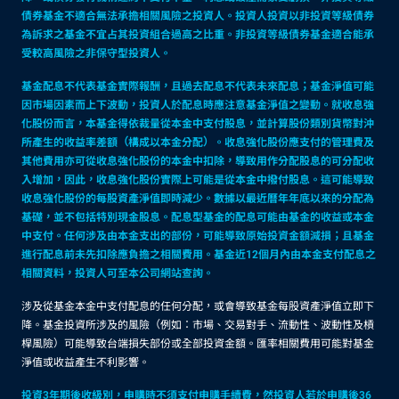
債券基金不適合無法承擔相關風險之投資人。投資人投資以非投資等級債券
為訴求之基金不宜占其投資組合過高之比重。非投資等級債券基金適合能承
受較高風險之非保守型投資人。
基金配息不代表基金實際報酬，且過去配息不代表未來配息；基金淨值可能
因市場因素而上下波動，投資人於配息時應注意基金淨值之變動。就收息強
化股份而言，本基金得依裁量從本金中支付股息，並計算股份類別貨幣對沖
所產生的收益率差額（構成以本金分配）。收息強化股份應支付的管理費及
其他費用亦可從收息強化股份的本金中扣除，導致用作分配股息的可分配收
入增加，因此，收息強化股份實際上可能是從本金中撥付股息。這可能導致
收息強化股份的每股資產淨值即時減少。數據以最近曆年年底以來的分配為
基礎，並不包括特別現金股息。配息型基金的配息可能由基金的收益或本金
中支付。任何涉及由本金支出的部份，可能導致原始投資金額減損；且基金
進行配息前未先扣除應負擔之相關費用。基金近12個月內由本金支付配息之
相關資料，投資人可至本公司網站查詢。
涉及從基金本金中支付配息的任何分配，或會導致基金每股資產淨值立即下
降。基金投資所涉及的風險（例如：市場、交易對手、流動性、波動性及槓
桿風險）可能導致台端損失部份或全部投資金額。匯率相關費用可能對基金
淨值或收益產生不利影響。
投資3年期後收級別，申購時不須支付申購手續費，然投資人若於申購後36