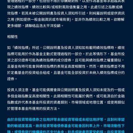
管理過程的一部分，包括但不限於存續期對照，以及作為基金尋求超越其表
現之績效指標、績效比較與/或相對風險值衡量之用。此處引述之指數或績
效指標，若其未被公開說明書及投資人須知所引述，則純屬說明或提供資訊
之用 (例如提供一般金融資訊或市場背景)，並非作為績效比較之用。欲瞭解
更多細節，請聯絡品浩太平洋投顧。
相關性
如「績效指標」所述，公開說明書及投資人須知如有載明績效指標時，績效
指標可能用於作為基金主動式管理過程的一部分。於此等情形下，基金所投
資之部分證券可能為績效指標的成分證券，且可能與績效指標之權重類似，
且基金有時可能會與績效指標的表現呈高度相關性。然而，績效指標並不用
於定義基金的投資組合組成，且基金可能全部投資於未納入績效指標成分的
證券。
投資人須注意，基金可能偶爾會與公開說明書及投資人須知未提及的一個或
多個金融指數呈高度相關性。此類相關性可能屬於偶然，或可能源自於金融
指數或許代表本基金所投資的資產類別、市場領域或地理位置，或使用類似
於管理本基金所運用的投資方法。
由於非投資等級債券之信用評等未達投資等級或未經信用評等，且對利率變
動的敏感度甚高，故非投資等級債券基金可能會因利率上升、市場流動性下
降，或債券發行機構違約不支付本金、利息或破產而蒙受虧損。非投資等級