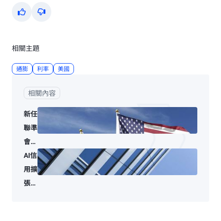
Yes
No
相關主題
通膨
利率
美國
相關內容
新任
聯準
會主
席，
AI信
風格
用擴
轉
張：
變，
檢視
但核
個體