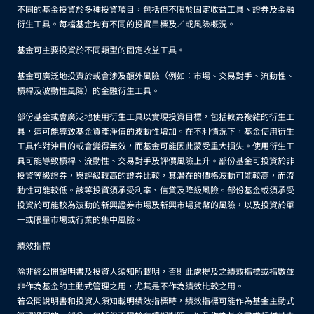
不同的基金投資於多種投資項目，包括但不限於固定收益工具、證券及金融
衍生工具。每檔基金均有不同的投資目標及／或風險概況。
基金可主要投資於不同類型的固定收益工具。
基金可廣泛地投資於或會涉及額外風險（例如：市場、交易對手、流動性、
槓桿及波動性風險）的金融衍生工具。
部份基金或會廣泛地使用衍生工具以實現投資目標，包括較為複雜的衍生工
具，這可能導致基金資產淨值的波動性增加。在不利情況下，基金使用衍生
工具作對沖目的或會變得無效，而基金可能因此蒙受重大損失。使用衍生工
具可能導致槓桿、流動性、交易對手及評價風險上升。部份基金可投資於非
投資等級證券，與評級較高的證券比較，其潛在的價格波動可能較高，而流
動性可能較低。該等投資須承受利率、信貸及降級風險。部份基金或須承受
投資於可能較為波動的新興證券市場及新興市場貨幣的風險，以及投資於單
一或限量市場或行業的集中風險。
績效指標
除非經公開說明書及投資人須知所載明，否則此處提及之績效指標或指數並
非作為基金的主動式管理之用，尤其是不作為績效比較之用。
若公開說明書和投資人須知載明績效指標時，績效指標可能作為基金主動式