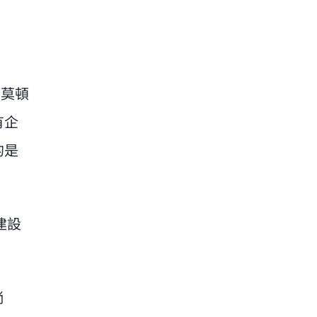
 莫頓
有企
的是
建設
尚