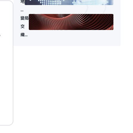
地
緣
政
變局
治
交
，
成
織：
為
地緣
經
衝
濟
突、
變
信貸
數
風險
與
AI
變革