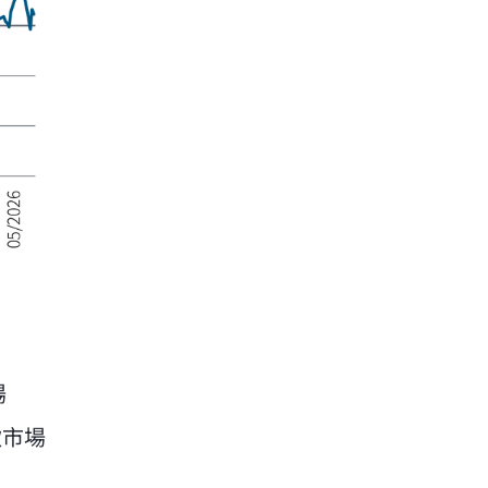
場
款市場