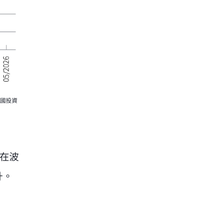
美國投資
潛在波
升。