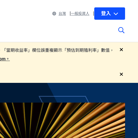
登入
台灣
一般投資人
 部分子基金基金月報中，「當期收益率」欄位誤重複顯示「預估到期殖利率」數值，
close
.com。
close