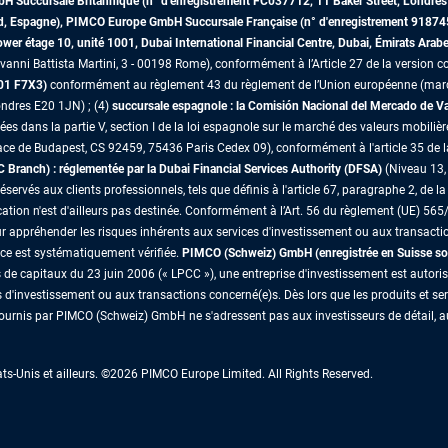
mbH Succursale Britannique (n° d'enregistrement FC037712, 11 Baker Street, Lon
id, Espagne), PIMCO Europe GmbH Succursale Française (n° d'enregistrement 91874
r étage 10, unité 1001, Dubai International Financial Centre, Dubai, Émirats Arab
vanni Battista Martini, 3 - 00198 Rome), conformément à l’Article 27 de la version co
D01 F7X3)
conformément au règlement 43 du règlement de l’Union européenne (marché
ndres E20 1JN) ; (4)
succursale espagnole : la Comisión Nacional del Mercado de 
es dans la partie V, section I de la loi espagnole sur le marché des valeurs mobilièr
ace de Budapest, CS 92459, 75436 Paris Cedex 09), conformément à l'article 35 de 
ranch) : réglementée par la Dubai Financial Services Authority (DFSA)
(Niveau 13, 
vés aux clients professionnels, tels que définis à l'article 67, paragraphe 2, de la 
tion n'est d'ailleurs pas destinée. Conformément à l’Art. 56 du règlement (UE) 565/
r appréhender les risques inhérents aux services d'investissement ou aux transacti
nce est systématiquement vérifiée.
PIMCO (Schweiz) GmbH (enregistrée en Suisse so
s de capitaux du 23 juin 2006 (« LPCC »), une entreprise d'investissement est autori
 d'investissement ou aux transactions concerné(e)s. Dès lors que les produits et s
 fournis par PIMCO (Schweiz) GmbH ne s'adressent pas aux investisseurs de détail, au
-Unis et ailleurs. ©2026 PIMCO Europe Limited. All Rights Reserved.