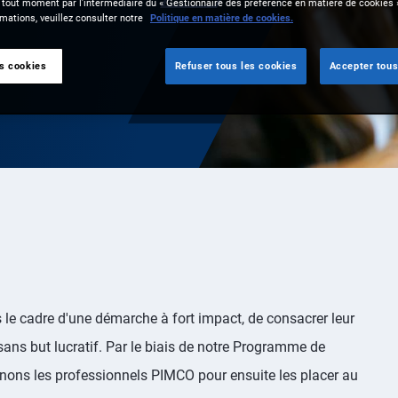
 tout moment par l’intermédiaire du « Gestionnaire des préférence en matière de cookies 
mations, veuillez consulter notre
Politique en matière de cookies.
es cookies
Refuser tous les cookies
Accepter tous
 le cadre d'une démarche à fort impact, de consacrer leur
 sans but lucratif. Par le biais de notre Programme de
înons les professionnels PIMCO pour ensuite les placer au