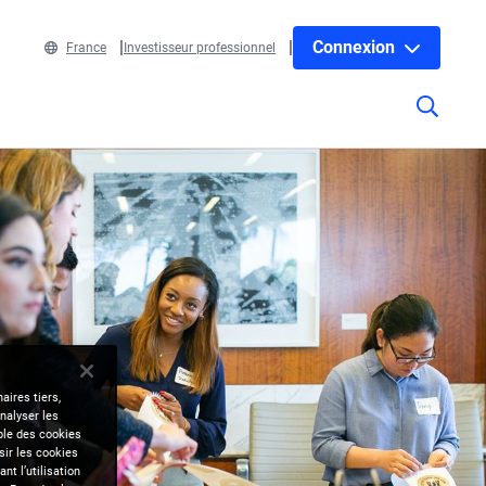
Connexion
France
Investisseur professionnel
aires tiers,
nalyser les
mble des cookies
sir les cookies
nt l’utilisation