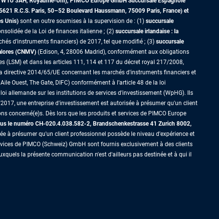
dres W1U 3AH, Royaume-Uni), PIMCO Europe GmbH Succursale Espagnole
5621 R.C.S. Paris,
50–52 Boulevard Haussmann, 75009 Paris, France)
et
es Unis)
sont en outre soumises à la supervision de : (1)
succursale
nsolidée de la Loi de finances italienne ; (2)
succursale irlandaise : la
s d’instruments financiers) de 2017, tel que modifié ; (3)
succursale
Valores (CNMV)
(Edison, 4, 28006 Madrid), conformément aux obligations
es (LSM) et dans les articles 111, 114 et 117 du décret royal 217/2008,
la directive 2014/65/UE concernant les marchés d'instruments financiers et
Aile Ouest, The Gate, DIFC) conformément à l’article 48 de la loi
loi allemande sur les institutions de services d'investissement (WpHG). Ils
2017, une entreprise d'investissement est autorisée à présumer qu'un client
ons concerné(e)s. Dès lors que les produits et services de PIMCO Europe
us le numéro CH-020.4.038.582-2, Brandschenkestrasse 41 Zurich 8002,
sée à présumer qu'un client professionnel possède le niveau d'expérience et
ervices de PIMCO (Schweiz) GmbH sont fournis exclusivement à des clients
xquels la présente communication n'est d'ailleurs pas destinée et à qui il