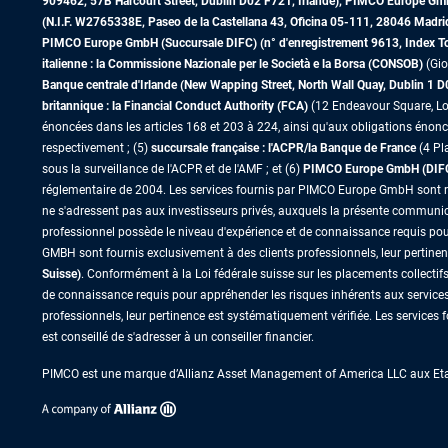
909462, 57B Harcourt Street, Dublin D02 F721, Irlande), PIMCO Europe G
(N.I.F. W2765338E, Paseo de la Castellana 43, Oficina 05-111, 28046 Madr
PIMCO Europe GmbH (Succursale DIFC) (n° d'enregistrement 9613, Index Towe
italienne : la Commissione Nazionale per le Società e la Borsa (CONSOB)
(Gio
Banque centrale d'Irlande (New Wapping Street, North Wall Quay, Dublin 1 
britannique : la Financial Conduct Authority (FCA)
(12 Endeavour Square, Lo
énoncées dans les articles 168 et 203 à 224, ainsi qu'aux obligations énoncé
respectivement ; (5)
succursale française : l'ACPR/la Banque de France
(4 Pl
sous la surveillance de l'ACPR et de l'AMF ; et (6)
PIMCO Europe GmbH (DIFC B
réglementaire de 2004. Les services fournis par PIMCO Europe GmbH sont réser
ne s'adressent pas aux investisseurs privés, auxquels la présente communica
professionnel possède le niveau d'expérience et de connaissance requis pou
GMBH sont fournis exclusivement à des clients professionnels, leur pertine
Suisse)
. Conformément à la Loi fédérale suisse sur les placements collectif
de connaissance requis pour appréhender les risques inhérents aux services
professionnels, leur pertinence est systématiquement vérifiée. Les services
est conseillé de s'adresser à un conseiller financier.
PIMCO est une marque d’Allianz Asset Management of America LLC aux Etats