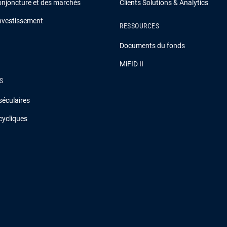
onjoncture et des marchés
Clients Solutions & Analytics
investissement
RESSOURCES
Documents du fonds
MiFID II
S
séculaires
cycliques