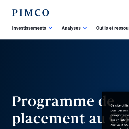
Investissements
Analyses
Outils et resso
Programme de
Ce site utili
pour personna
comportement
placement au Co
sur ce site, 
que vous souh