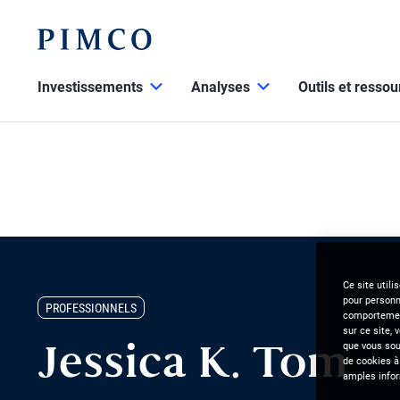
Investissements
Analyses
Outils et resso
Ce site utili
pour personna
PROFESSIONNELS
comportement
sur ce site, 
que vous souh
Jessica K. Tom
de cookies à
amples infor