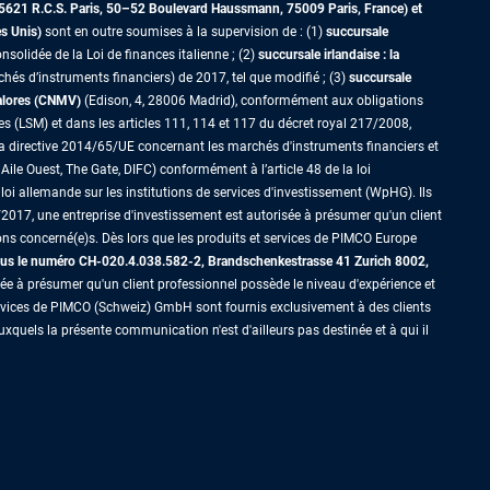
5621 R.C.S. Paris,
50–52 Boulevard Haussmann, 75009 Paris, France)
et
es Unis)
sont en outre soumises à la supervision de : (1)
succursale
nsolidée de la Loi de finances italienne ; (2)
succursale irlandaise : la
s d’instruments financiers) de 2017, tel que modifié ; (3)
succursale
Valores (CNMV)
(Edison, 4, 28006 Madrid), conformément aux obligations
es (LSM) et dans les articles 111, 114 et 117 du décret royal 217/2008,
la directive 2014/65/UE concernant les marchés d'instruments financiers et
Aile Ouest, The Gate, DIFC) conformément à l’article 48 de la loi
loi allemande sur les institutions de services d'investissement (WpHG). Ils
2017, une entreprise d'investissement est autorisée à présumer qu'un client
ons concerné(e)s. Dès lors que les produits et services de PIMCO Europe
us le numéro CH-020.4.038.582-2, Brandschenkestrasse 41 Zurich 8002,
sée à présumer qu'un client professionnel possède le niveau d'expérience et
ervices de PIMCO (Schweiz) GmbH sont fournis exclusivement à des clients
xquels la présente communication n'est d'ailleurs pas destinée et à qui il