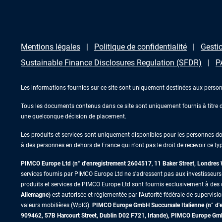
Mentions légales
Politique de confidentialité
Gestio
Sustainable Finance Disclosures Regulation (SFDR)
P
Les informations fournies sur ce site sont uniquement destinées aux person
Tous les documents contenus dans ce site sont uniquement fournis à titre d’
une quelconque décision de placement.
Les produits et services sont uniquement disponibles pour les personnes domic
à des personnes en dehors de France qui n'ont pas le droit de recevoir ce typ
PIMCO Europe Ltd (n° d'enregistrement 2604517
,
11 Baker Street, Londre
services fournis par PIMCO Europe Ltd ne s'adressent pas aux investisseurs de
produits et services de PIMCO Europe Ltd sont fournis exclusivement à des c
Allemagne)
est autorisée et réglementée par l'Autorité fédérale de supervisi
valeurs mobilières (WpIG).
PIMCO Europe GmbH Succursale Italienne (n° d'enr
909462, 57B Harcourt Street, Dublin D02 F721, Irlande), PIMCO Europe G