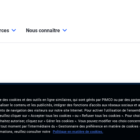
urces
Nous connaître
se des cookies et des outils en ligne similaires, qui sont gérés par PIMCO ou par des parten
liser le contenu et les publicités, intégrer des fonctions d’accès aux réseaux sociaux et a
s de navigation des visiteurs sur notre site Internet. Pour activer l'utilisation de l'ense
veuillez cliquer sur « Accepter tous les cookies » ou « Refuser tous les cookies ». Pour choi
aitez autoriser, cliquez sur « Gérer les cookies ». Vous pouvez modifier vos choix concerna
 tout moment par l’intermédiaire du « Gestionnaire des préférence en matière de cookies 
mations, veuillez consulter notre
Politique en matière de cookies.