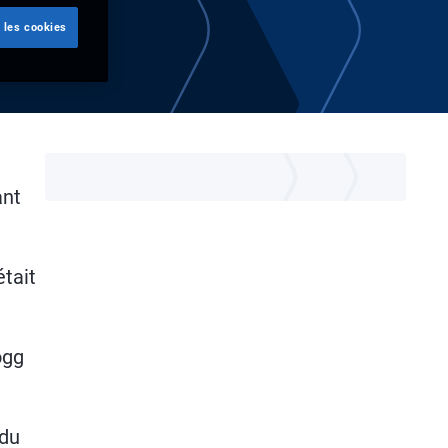
 les cookies
ant
tait
ogg
 du