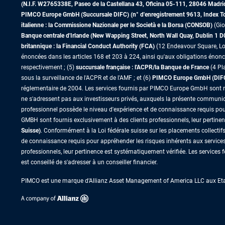
(N.I.F. W2765338E, Paseo de la Castellana 43, Oficina 05-111, 28046 Madr
PIMCO Europe GmbH (Succursale DIFC) (n° d'enregistrement 9613, Index Towe
italienne : la Commissione Nazionale per le Società e la Borsa (CONSOB)
(Gio
Banque centrale d'Irlande (New Wapping Street, North Wall Quay, Dublin 1 
britannique : la Financial Conduct Authority (FCA)
(12 Endeavour Square, Lo
énoncées dans les articles 168 et 203 à 224, ainsi qu'aux obligations énoncé
respectivement ; (5)
succursale française : l'ACPR/la Banque de France
(4 Pl
sous la surveillance de l'ACPR et de l'AMF ; et (6)
PIMCO Europe GmbH (DIFC B
réglementaire de 2004. Les services fournis par PIMCO Europe GmbH sont réser
ne s'adressent pas aux investisseurs privés, auxquels la présente communica
professionnel possède le niveau d'expérience et de connaissance requis pou
GMBH sont fournis exclusivement à des clients professionnels, leur pertine
Suisse)
. Conformément à la Loi fédérale suisse sur les placements collectif
de connaissance requis pour appréhender les risques inhérents aux services
professionnels, leur pertinence est systématiquement vérifiée. Les services
est conseillé de s'adresser à un conseiller financier.
PIMCO est une marque d’Allianz Asset Management of America LLC aux Etats