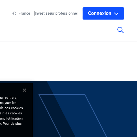
Connexion
France
Investisseur professionnel
aires tiers,
nalyser les
mble des cookies
sir les cookies
nt l’utilisation
». Pour de plus