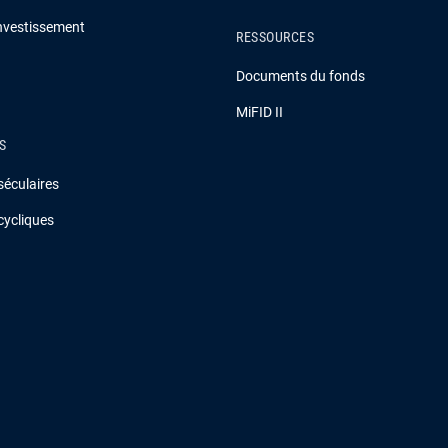
investissement
RESSOURCES
Documents du fonds
MiFID II
S
séculaires
cycliques