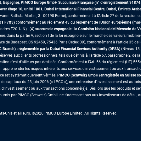
id, Espagne), PIMCO Europe GmbH Succursale Française (n° d'enregistrement 91874
r étage 10, unité 1001, Dubai International Financial Centre, Dubai, Émirats Arab
vanni Battista Martini, 3 - 00198 Rome), conformément à l’Article 27 de la version co
D01 F7X3)
conformément au règlement 43 du règlement de l’Union européenne (marché
ndres E20 1JN) ; (4)
succursale espagnole : la Comisión Nacional del Mercado de 
es dans la partie V, section I de la loi espagnole sur le marché des valeurs mobilièr
ace de Budapest, CS 92459, 75436 Paris Cedex 09), conformément à l'article 35 de 
ranch) : réglementée par la Dubai Financial Services Authority (DFSA)
(Niveau 13, 
vés aux clients professionnels, tels que définis à l'article 67, paragraphe 2, de la 
tion n'est d'ailleurs pas destinée. Conformément à l’Art. 56 du règlement (UE) 565/
r appréhender les risques inhérents aux services d'investissement ou aux transacti
nce est systématiquement vérifiée.
PIMCO (Schweiz) GmbH (enregistrée en Suisse so
s de capitaux du 23 juin 2006 (« LPCC »), une entreprise d'investissement est autori
 d'investissement ou aux transactions concerné(e)s. Dès lors que les produits et s
 fournis par PIMCO (Schweiz) GmbH ne s'adressent pas aux investisseurs de détail, au
-Unis et ailleurs. ©2026 PIMCO Europe Limited. All Rights Reserved.