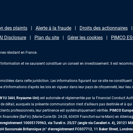
n des plaints
Alerte à la fraude
Droits des actionnaires
AI Disclosure
Plan du site
Gérer les cookies
PIMCO ESG
nes résidant en France.
information et ne sauraient constituer un conseil en investissement. Il est recomma
iliées dans cette juridiction. Les informations figurant sur ce site ne constituent p
e d'informations d'après les lois en vigueur dans leur pays de citoyenneté, leur lieu
s W1U 3AH, Royaume-Uni)
est autorisée et réglementée par la Financial Conduct Au
 détail, auxquels la présente communication n'est d'ailleurs pas destinée et à qui il 
lients professionnels, leur pertinence est systématiquement vérifiée.
PIMCO Europe 
on financière (BaFin) (Marie-Curie-Str. 24-28, 60439 Francfort-sur-le-Main) en Allemag
egistrement 10005170963, via Turati n. 25/27 (angle via Cavalieri n. 4), 20121 Mil
mbH Succursale Britannique (n° d'enregistrement FC037712, 11 Baker Street, Lon