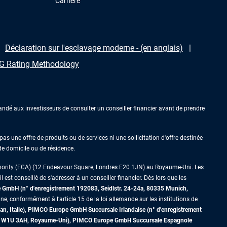
Carrière
Déclaration sur l'esclavage moderne - (en anglais)
 Rating Methodology
ndé aux investisseurs de consulter un conseiller financier avant de prendre
as une offre de produits ou de services ni une sollicitation d'offre destinée
 de domicile ou de résidence.
thority (FCA) (12 Endeavour Square, Londres E20 1JN) au Royaume-Uni. Les
est conseillé de s'adresser à un conseiller financier. Dès lors que les
GmbH (n° d'enregistrement 192083, Seidlstr. 24-24a, 80335 Munich,
ne, conformément à l’article 15 de la loi allemande sur les institutions de
an, Italie), PIMCO Europe GmbH Succursale Irlandaise (n° d'enregistrement
dres W1U 3AH, Royaume-Uni), PIMCO Europe GmbH Succursale Espagnole