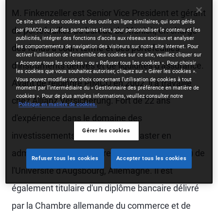
M. Finkenzeller est Senior Vice President et gérant
Ce site utilise des cookies et des outils en ligne similaires, qui sont gérés
de portefeuilles au bureau de Munich, en charge
par PIMCO ou par des partenaires tiers, pour personnaliser le contenu et les
publicités, intégrer des fonctions d’accès aux réseaux sociaux et analyser
des fonds à court terme et des portefeuilles
les comportements de navigation des visiteurs sur notre site Internet. Pour
activer l'utilisation de l'ensemble des cookies sur ce site, veuillez cliquer sur
« Accepter tous les cookies » ou « Refuser tous les cookies ». Pour choisir
d'instruments dérivés et de liquidités d'assurance.
les cookies que vous souhaitez autoriser, cliquez sur « Gérer les cookies ».
Vous pouvez modifier vos choix concernant l’utilisation de cookies à tout
Avant de rejoindre PIMCO en 2002, il a travaillé
moment par l’intermédiaire du « Gestionnaire des préférence en matière de
cookies ». Pour de plus amples informations, veuillez consulter notre
chez Allianz Versicherung. Fort de 22 ans
Politique en matière de cookies.
d'expérience dans le domaine des
Gérer les cookies
investissements, il possède un master en
administration des affaires (Diplom-Kaufmann) de
Refuser tous les cookies
Accepter tous les cookies
l'Université d'Augsbourg, Allemagne. Il est
également titulaire d'un diplôme bancaire délivré
par la Chambre allemande du commerce et de