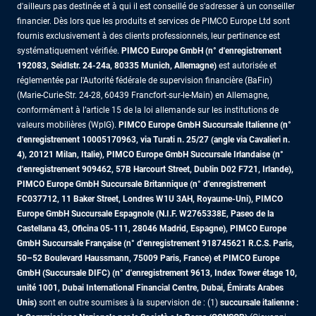
d'ailleurs pas destinée et à qui il est conseillé de s'adresser à un conseiller
financier. Dès lors que les produits et services de PIMCO Europe Ltd sont
fournis exclusivement à des clients professionnels, leur pertinence est
systématiquement vérifiée.
PIMCO Europe GmbH (n° d'enregistrement
192083, Seidlstr. 24-24a, 80335 Munich, Allemagne)
est autorisée et
réglementée par l'Autorité fédérale de supervision financière (BaFin)
(Marie-Curie-Str. 24-28, 60439 Francfort-sur-le-Main) en Allemagne,
conformément à l’article 15 de la loi allemande sur les institutions de
valeurs mobilières (WpIG).
PIMCO Europe GmbH Succursale Italienne (n°
d'enregistrement 10005170963, via Turati n. 25/27 (angle via Cavalieri n.
4), 20121 Milan, Italie), PIMCO Europe GmbH Succursale Irlandaise (n°
d'enregistrement 909462, 57B Harcourt Street, Dublin D02 F721, Irlande),
PIMCO Europe GmbH Succursale Britannique (n° d'enregistrement
FC037712, 11 Baker Street, Londres W1U 3AH, Royaume-Uni), PIMCO
Europe GmbH Succursale Espagnole (N.I.F. W2765338E, Paseo de la
Castellana 43, Oficina 05-111, 28046 Madrid, Espagne), PIMCO Europe
GmbH Succursale Française (n° d'enregistrement 918745621 R.C.S. Paris,
50–52 Boulevard Haussmann, 75009 Paris, France)
et PIMCO Europe
GmbH (Succursale DIFC) (n° d'enregistrement 9613, Index Tower étage 10,
unité 1001, Dubai International Financial Centre, Dubai, Émirats Arabes
Unis)
sont en outre soumises à la supervision de : (1)
succursale italienne :