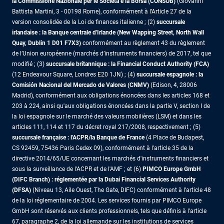
la Commissione Nazionale per le Società e la Borsa (CONSOB)
(Giovanni
Battista Martini, 3 - 00198 Rome), conformément à l’Article 27 de la
version consolidée de la Loi de finances italienne ; (2)
succursale
irlandaise : la Banque centrale d'Irlande (New Wapping Street, North Wall
Quay, Dublin 1 D01 F7X3)
conformément au règlement 43 du règlement
de l’Union européenne (marchés d’instruments financiers) de 2017, tel que
modifié ; (3)
succursale britannique : la Financial Conduct Authority (FCA)
(12 Endeavour Square, Londres E20 1JN) ; (4)
succursale espagnole : la
Comisión Nacional del Mercado de Valores (CNMV)
(Edison, 4, 28006
Madrid), conformément aux obligations énoncées dans les articles 168 et
203 à 224, ainsi qu'aux obligations énoncées dans la partie V, section I de
la loi espagnole sur le marché des valeurs mobilières (LSM) et dans les
articles 111, 114 et 117 du décret royal 217/2008, respectivement ; (5)
succursale française : l'ACPR/la Banque de France
(4 Place de Budapest,
CS 92459, 75436 Paris Cedex 09), conformément à l'article 35 de la
directive 2014/65/UE concernant les marchés d'instruments financiers et
sous la surveillance de l'ACPR et de l'AMF ; et (6)
PIMCO Europe GmbH
(DIFC Branch) : réglementée par la Dubai Financial Services Authority
(DFSA)
(Niveau 13, Aile Ouest, The Gate, DIFC) conformément à l’article 48
de la loi réglementaire de 2004. Les services fournis par PIMCO Europe
GmbH sont réservés aux clients professionnels, tels que définis à l'article
67, paragraphe 2, de la loi allemande sur les institutions de services