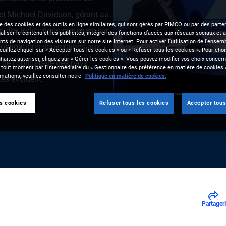
et Michael Davidson, gérant au
se des cookies et des outils en ligne similaires, qui sont gérés par PIMCO ou par des parten
 des indications pratiques sur
liser le contenu et les publicités, intégrer des fonctions d’accès aux réseaux sociaux et a
s de navigation des visiteurs sur notre site Internet. Pour activer l'utilisation de l'ense
 obligations souveraines aux
veuillez cliquer sur « Accepter tous les cookies » ou « Refuser tous les cookies ». Pour choi
aitez autoriser, cliquez sur « Gérer les cookies ». Vous pouvez modifier vos choix concerna
de l'obligataire des pays
 tout moment par l’intermédiaire du « Gestionnaire des préférence en matière de cookies 
mations, veuillez consulter notre
Politique en matière de cookies.
tés évoluent.
es cookies
Refuser tous les cookies
Accepter tous
Partager