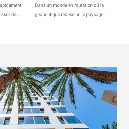
 rapidement.
Dans un monde en mutation où la
'essor de
géopolitique redessine le paysage
es centres
économique, rejoignez les experts de
 vie et les
PIMCO et les invités spéciaux qui se
ssinent le
plongent dans les sujets clés qui
 Dans cet
comptent - offrant des perspectives
st,
informées et des aperçus du monde réel,
e crédit
le tout à travers une lentille européenne.
ll Zavodov,
ion actions
hez PIMCO,
les flux de
eurs
ortefeuilles