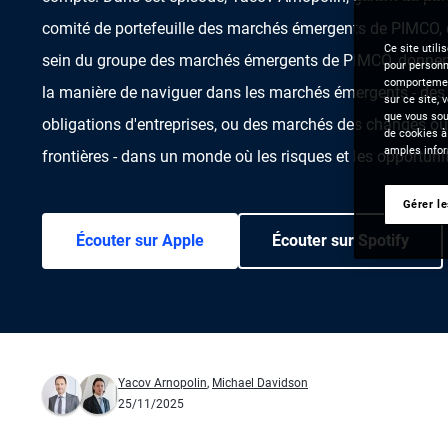
comité de portefeuille des marchés émergents de PIMCO, 
Ce site utili
sein du groupe des marchés émergents de PIMCO, donnent
pour personna
comportement
la manière de naviguer dans les marchés émergents - des
sur ce site, 
que vous souh
obligations d'entreprises, ou des marchés des changes ou 
de cookies à
amples infor
frontières - dans un monde où les risques et les opportuni
Gérer l
Écouter sur Apple
Écouter sur Spotify
Yacov Arnopolin
,
Michael Davidson
25/11/2025