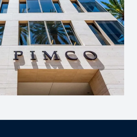
. Abonnez-
épisodes qui
rtunités de
experts de