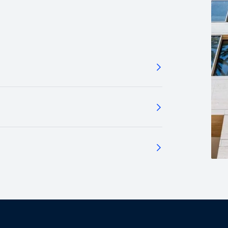
à travers l'Europe et au-delà
vous pour recevoir d'autres 
font le lien entre les forces
macroéconomiques, les oppo
marché et les perspectives d'
PIMCO.