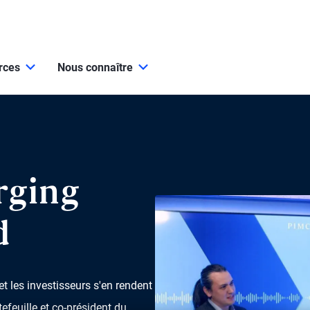
urces
Nous connaître
rging
d
 les investisseurs s'en rendent
efeuille et co-président du