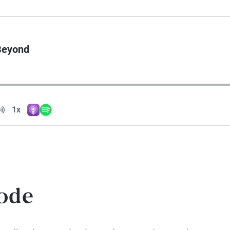
 Beyond
Volume
1x
Apple Podcasts
Spotify
Playback Speed
sode