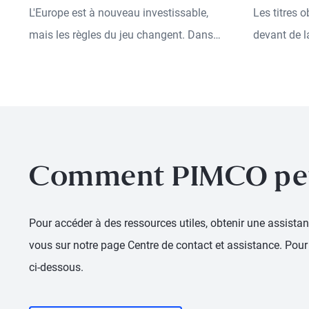
Private, 
L'Europe est à nouveau investissable,
Les titres o
Between
mais les règles du jeu changent. Dans
devant de l
cet épisode, Nicola Mai, économiste et
n'a jamais 
analyste du crédit souverain chez
cet épisode
PIMCO, ainsi que Konstantin Veit et Sara
de PIMCO, e
Adjir, gérants de portefeuille chez
principal c
PIMCO, exposent leur vision de
idées sur 
l'évolution du paysage économique
positionne 
Comment PIMCO peut
européen et des domaines dans
de l'avenir
lesquels les investisseurs peuvent
des capitau
Pour accéder à des ressources utiles, obtenir une assista
trouver de la valeur aujourd'hui.
vous sur notre page Centre de contact et assistance. Pour 
ci-dessous.