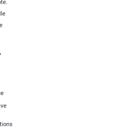
te.
lle
e
?
ue
ive
tions