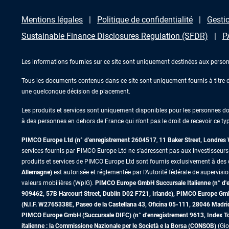
Mentions légales
Politique de confidentialité
Gestio
Sustainable Finance Disclosures Regulation (SFDR)
P
Les informations fournies sur ce site sont uniquement destinées aux person
Tous les documents contenus dans ce site sont uniquement fournis à titre d’
une quelconque décision de placement.
Les produits et services sont uniquement disponibles pour les personnes domic
à des personnes en dehors de France qui n'ont pas le droit de recevoir ce typ
PIMCO Europe Ltd (n° d'enregistrement 2604517
,
11 Baker Street, Londre
services fournis par PIMCO Europe Ltd ne s'adressent pas aux investisseurs de
produits et services de PIMCO Europe Ltd sont fournis exclusivement à des c
Allemagne)
est autorisée et réglementée par l'Autorité fédérale de supervisi
valeurs mobilières (WpIG).
PIMCO Europe GmbH Succursale Italienne (n° d'enr
909462, 57B Harcourt Street, Dublin D02 F721, Irlande), PIMCO Europe G
(N.I.F. W2765338E, Paseo de la Castellana 43, Oficina 05-111, 28046 Madr
PIMCO Europe GmbH (Succursale DIFC) (n° d'enregistrement 9613, Index Towe
italienne : la Commissione Nazionale per le Società e la Borsa (CONSOB)
(Gio