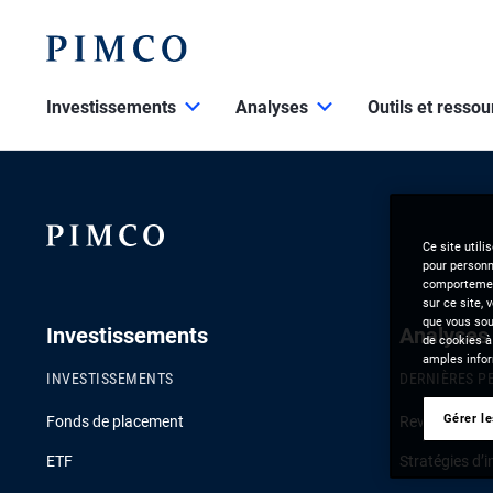
Investissements
Analyses
Outils et resso
Ce site utili
pour personna
comportement
sur ce site, 
que vous souh
Investissements
Analyses
de cookies à
amples infor
INVESTISSEMENTS
DERNIÈRES P
Gérer l
Fonds de placement
Revue de la c
ETF
Stratégies d’