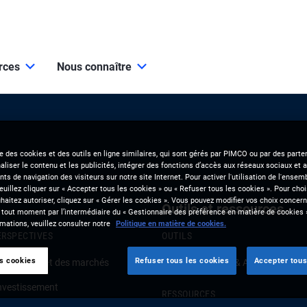
urces
Nous connaître
se des cookies et des outils en ligne similaires, qui sont gérés par PIMCO ou par des parten
liser le contenu et les publicités, intégrer des fonctions d’accès aux réseaux sociaux et a
s de navigation des visiteurs sur notre site Internet. Pour activer l'utilisation de l'ense
veuillez cliquer sur « Accepter tous les cookies » ou « Refuser tous les cookies ». Pour choi
aitez autoriser, cliquez sur « Gérer les cookies ». Vous pouvez modifier vos choix concerna
Outils et ressources
 tout moment par l’intermédiaire du « Gestionnaire des préférence en matière de cookies 
mations, veuillez consulter notre
Politique en matière de cookies.
ERSPECTIVES
OUTILS
es cookies
Refuser tous les cookies
Accepter tous
onjoncture et des marchés
Clients Solutions & Analytics
investissement
RESSOURCES