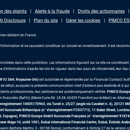
n des plaints
Alerte à la fraude
Droits des actionnaires
AI Disclosure
Plan du site
Gérer les cookies
PIMCO ESG
nes résidant en France.
information et ne sauraient constituer un conseil en investissement. Il est recomma
iliées dans cette juridiction. Les informations figurant sur ce site ne constituent p
e d'informations d'après les lois en vigueur dans leur pays de citoyenneté, leur lieu
s W1U 3AH, Royaume-Uni)
est autorisée et réglementée par la Financial Conduct Au
 détail, auxquels la présente communication n'est d'ailleurs pas destinée et à qui il 
lients professionnels, leur pertinence est systématiquement vérifiée.
PIMCO Europe 
on financière (BaFin) (Marie-Curie-Str. 24-28, 60439 Francfort-sur-le-Main) en Allemag
egistrement 10005170963, via Turati n. 25/27 (angle via Cavalieri n. 4), 20121 Mil
mbH Succursale Britannique (n° d'enregistrement FC037712, 11 Baker Street, Lon
id, Espagne), PIMCO Europe GmbH Succursale Française (n° d'enregistrement 91874
r étage 10, unité 1001, Dubai International Financial Centre, Dubai, Émirats Arab
vanni Battista Martini, 3 - 00198 Rome), conformément à l’Article 27 de la version co