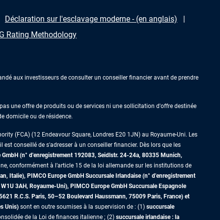
Déclaration sur l'esclavage moderne - (en anglais)
 Rating Methodology
ndé aux investisseurs de consulter un conseiller financier avant de prendre
as une offre de produits ou de services ni une sollicitation d'offre destinée
 de domicile ou de résidence.
thority (FCA) (12 Endeavour Square, Londres E20 1JN) au Royaume-Uni. Les
est conseillé de s'adresser à un conseiller financier. Dès lors que les
GmbH (n° d'enregistrement 192083, Seidlstr. 24-24a, 80335 Munich,
ne, conformément à l’article 15 de la loi allemande sur les institutions de
an, Italie), PIMCO Europe GmbH Succursale Irlandaise (n° d'enregistrement
dres W1U 3AH, Royaume-Uni), PIMCO Europe GmbH Succursale Espagnole
5621 R.C.S. Paris,
50–52 Boulevard Haussmann, 75009 Paris, France)
et
es Unis)
sont en outre soumises à la supervision de : (1)
succursale
nsolidée de la Loi de finances italienne ; (2)
succursale irlandaise : la