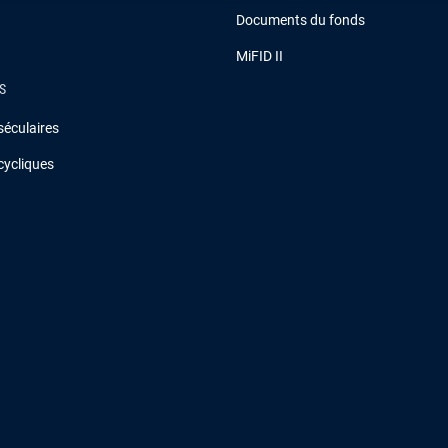
Documents du fonds
MiFID II
S
séculaires
cycliques