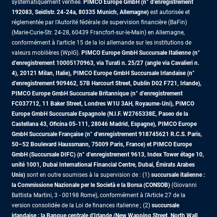
systématiquement vérifiée.
PIMCO Europe GmbH (n° d'enregistrement
192083, Seidlstr. 24-24a, 80335 Munich, Allemagne)
est autorisée et
réglementée par l'Autorité fédérale de supervision financière (BaFin)
(Marie-Curie-Str. 24-28, 60439 Francfort-sur-le-Main) en Allemagne,
conformément à l’article 15 de la loi allemande sur les institutions de
valeurs mobilières (WpIG).
PIMCO Europe GmbH Succursale Italienne (n°
d'enregistrement 10005170963, via Turati n. 25/27 (angle via Cavalieri n.
4), 20121 Milan, Italie), PIMCO Europe GmbH Succursale Irlandaise (n°
d'enregistrement 909462, 57B Harcourt Street, Dublin D02 F721, Irlande),
PIMCO Europe GmbH Succursale Britannique (n° d'enregistrement
FC037712, 11 Baker Street, Londres W1U 3AH, Royaume-Uni), PIMCO
Europe GmbH Succursale Espagnole (N.I.F. W2765338E, Paseo de la
Castellana 43, Oficina 05-111, 28046 Madrid, Espagne), PIMCO Europe
GmbH Succursale Française (n° d'enregistrement 918745621 R.C.S. Paris,
50–52 Boulevard Haussmann, 75009 Paris, France)
et PIMCO Europe
GmbH (Succursale DIFC) (n° d'enregistrement 9613, Index Tower étage 10,
unité 1001, Dubai International Financial Centre, Dubai, Émirats Arabes
Unis)
sont en outre soumises à la supervision de : (1)
succursale italienne :
la Commissione Nazionale per le Società e la Borsa (CONSOB)
(Giovanni
Battista Martini, 3 - 00198 Rome), conformément à l’Article 27 de la
version consolidée de la Loi de finances italienne ; (2)
succursale
irlandaise : la Banque centrale d'Irlande (New Wapping Street, North Wall