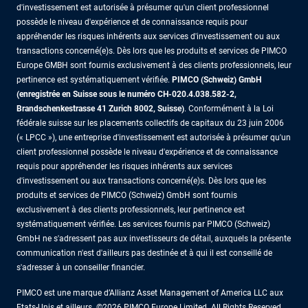
d'investissement est autorisée à présumer qu'un client professionnel
possède le niveau d'expérience et de connaissance requis pour
appréhender les risques inhérents aux services d'investissement ou aux
transactions concerné(e)s. Dès lors que les produits et services de PIMCO
Europe GMBH sont fournis exclusivement à des clients professionnels, leur
pertinence est systématiquement vérifiée.
PIMCO (Schweiz) GmbH
(enregistrée en Suisse sous le numéro CH-020.4.038.582-2,
Brandschenkestrasse 41 Zurich 8002, Suisse)
. Conformément à la Loi
fédérale suisse sur les placements collectifs de capitaux du 23 juin 2006
(« LPCC »), une entreprise d'investissement est autorisée à présumer qu'un
client professionnel possède le niveau d'expérience et de connaissance
requis pour appréhender les risques inhérents aux services
d'investissement ou aux transactions concerné(e)s. Dès lors que les
produits et services de PIMCO (Schweiz) GmbH sont fournis
exclusivement à des clients professionnels, leur pertinence est
systématiquement vérifiée. Les services fournis par PIMCO (Schweiz)
GmbH ne s'adressent pas aux investisseurs de détail, auxquels la présente
communication n'est d'ailleurs pas destinée et à qui il est conseillé de
s'adresser à un conseiller financier.
PIMCO est une marque d’Allianz Asset Management of America LLC aux
Etats-Unis et ailleurs. ©2026 PIMCO Europe Limited. All Rights Reserved.