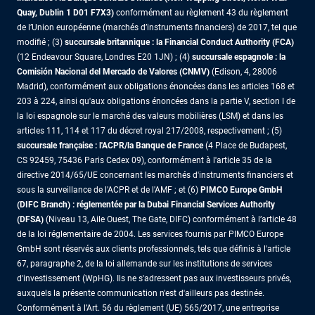
Quay, Dublin 1 D01 F7X3)
conformément au règlement 43 du règlement
de l’Union européenne (marchés d’instruments financiers) de 2017, tel que
modifié ; (3)
succursale britannique : la Financial Conduct Authority (FCA)
(12 Endeavour Square, Londres E20 1JN) ; (4)
succursale espagnole : la
Comisión Nacional del Mercado de Valores (CNMV)
(Edison, 4, 28006
Madrid), conformément aux obligations énoncées dans les articles 168 et
203 à 224, ainsi qu'aux obligations énoncées dans la partie V, section I de
la loi espagnole sur le marché des valeurs mobilières (LSM) et dans les
articles 111, 114 et 117 du décret royal 217/2008, respectivement ; (5)
succursale française : l'ACPR/la Banque de France
(4 Place de Budapest,
CS 92459, 75436 Paris Cedex 09), conformément à l'article 35 de la
directive 2014/65/UE concernant les marchés d'instruments financiers et
sous la surveillance de l'ACPR et de l'AMF ; et (6)
PIMCO Europe GmbH
(DIFC Branch) : réglementée par la Dubai Financial Services Authority
(DFSA)
(Niveau 13, Aile Ouest, The Gate, DIFC) conformément à l’article 48
de la loi réglementaire de 2004. Les services fournis par PIMCO Europe
GmbH sont réservés aux clients professionnels, tels que définis à l'article
67, paragraphe 2, de la loi allemande sur les institutions de services
d'investissement (WpHG). Ils ne s'adressent pas aux investisseurs privés,
auxquels la présente communication n'est d'ailleurs pas destinée.
Conformément à l’Art. 56 du règlement (UE) 565/2017, une entreprise