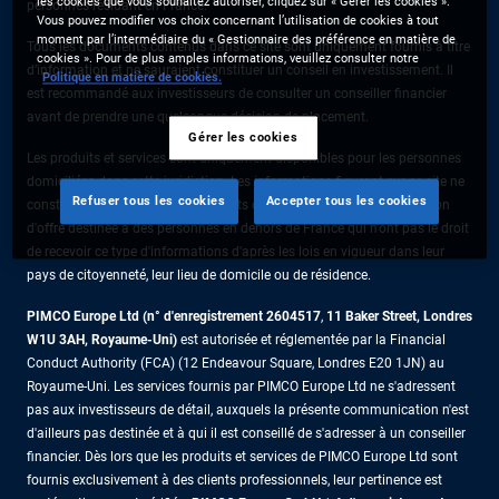
les cookies que vous souhaitez autoriser, cliquez sur « Gérer les cookies ».
personnes résidant en France.
Vous pouvez modifier vos choix concernant l’utilisation de cookies à tout
moment par l’intermédiaire du « Gestionnaire des préférence en matière de
Tous les documents contenus dans ce site sont uniquement fournis à titre
cookies ». Pour de plus amples informations, veuillez consulter notre
d’information et ne sauraient constituer un conseil en investissement. Il
Politique en matière de cookies.
est recommandé aux investisseurs de consulter un conseiller financier
avant de prendre une quelconque décision de placement.
Gérer les cookies
Les produits et services sont uniquement disponibles pour les personnes
domiciliées dans cette juridiction. Les informations figurant sur ce site ne
Refuser tous les cookies
Accepter tous les cookies
constituent pas une offre de produits ou de services ni une sollicitation
d'offre destinée à des personnes en dehors de France qui n'ont pas le droit
de recevoir ce type d'informations d'après les lois en vigueur dans leur
pays de citoyenneté, leur lieu de domicile ou de résidence.
PIMCO Europe Ltd (n° d'enregistrement 2604517
,
11 Baker Street, Londres
W1U 3AH, Royaume-Uni)
est autorisée et réglementée par la Financial
Conduct Authority (FCA) (12 Endeavour Square, Londres E20 1JN) au
Royaume-Uni. Les services fournis par PIMCO Europe Ltd ne s'adressent
pas aux investisseurs de détail, auxquels la présente communication n'est
d'ailleurs pas destinée et à qui il est conseillé de s'adresser à un conseiller
financier. Dès lors que les produits et services de PIMCO Europe Ltd sont
fournis exclusivement à des clients professionnels, leur pertinence est