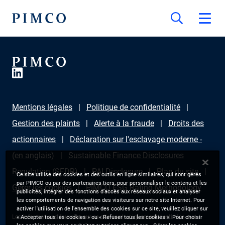
Mentions légales
Politique de confidentialité
Gestion des plaints
Alerte à la fraude
Droits des
actionnaires
Déclaration sur l'esclavage moderne -
(en anglais)
Sustainable Finance Disclosures
Regulation (SFDR)
PAI Disclosure
Plan du site
Ce site utilise des cookies et des outils en ligne similaires, qui sont gérés
par PIMCO ou par des partenaires tiers, pour personnaliser le contenu et les
Gérer les cookies
PIMCO ESG Rating Methodology
publicités, intégrer des fonctions d’accès aux réseaux sociaux et analyser
les comportements de navigation des visiteurs sur notre site Internet. Pour
activer l'utilisation de l'ensemble des cookies sur ce site, veuillez cliquer sur
Les informations fournies sur ce site sont uniquement destinées aux
« Accepter tous les cookies » ou « Refuser tous les cookies ». Pour choisir