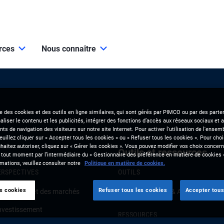
urces
Nous connaître
se des cookies et des outils en ligne similaires, qui sont gérés par PIMCO ou par des parten
liser le contenu et les publicités, intégrer des fonctions d’accès aux réseaux sociaux et a
s de navigation des visiteurs sur notre site Internet. Pour activer l'utilisation de l'ense
veuillez cliquer sur « Accepter tous les cookies » ou « Refuser tous les cookies ». Pour choi
aitez autoriser, cliquez sur « Gérer les cookies ». Vous pouvez modifier vos choix concerna
Outils et ressources
 tout moment par l’intermédiaire du « Gestionnaire des préférence en matière de cookies 
mations, veuillez consulter notre
Politique en matière de cookies.
ERSPECTIVES
OUTILS
es cookies
Refuser tous les cookies
Accepter tous
onjoncture et des marchés
Clients Solutions & Analytics
investissement
RESSOURCES