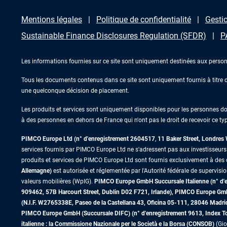
Mentions légales
Politique de confidentialité
Gestio
Sustainable Finance Disclosures Regulation (SFDR)
P
Les informations fournies sur ce site sont uniquement destinées aux person
Tous les documents contenus dans ce site sont uniquement fournis à titre d’
une quelconque décision de placement.
Les produits et services sont uniquement disponibles pour les personnes domic
à des personnes en dehors de France qui n'ont pas le droit de recevoir ce typ
PIMCO Europe Ltd (n° d'enregistrement 2604517
,
11 Baker Street, Londre
services fournis par PIMCO Europe Ltd ne s'adressent pas aux investisseurs de
produits et services de PIMCO Europe Ltd sont fournis exclusivement à des c
Allemagne)
est autorisée et réglementée par l'Autorité fédérale de supervisi
valeurs mobilières (WpIG).
PIMCO Europe GmbH Succursale Italienne (n° d'enr
909462, 57B Harcourt Street, Dublin D02 F721, Irlande), PIMCO Europe G
(N.I.F. W2765338E, Paseo de la Castellana 43, Oficina 05-111, 28046 Madr
PIMCO Europe GmbH (Succursale DIFC) (n° d'enregistrement 9613, Index Towe
italienne : la Commissione Nazionale per le Società e la Borsa (CONSOB)
(Gio