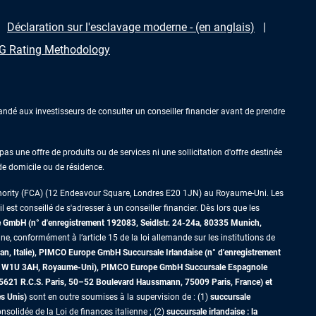
Déclaration sur l'esclavage moderne - (en anglais)
 Rating Methodology
ndé aux investisseurs de consulter un conseiller financier avant de prendre
as une offre de produits ou de services ni une sollicitation d'offre destinée
 de domicile ou de résidence.
thority (FCA) (12 Endeavour Square, Londres E20 1JN) au Royaume-Uni. Les
est conseillé de s'adresser à un conseiller financier. Dès lors que les
GmbH (n° d'enregistrement 192083, Seidlstr. 24-24a, 80335 Munich,
ne, conformément à l’article 15 de la loi allemande sur les institutions de
an, Italie), PIMCO Europe GmbH Succursale Irlandaise (n° d'enregistrement
dres W1U 3AH, Royaume-Uni), PIMCO Europe GmbH Succursale Espagnole
5621 R.C.S. Paris,
50–52 Boulevard Haussmann, 75009 Paris, France)
et
es Unis)
sont en outre soumises à la supervision de : (1)
succursale
nsolidée de la Loi de finances italienne ; (2)
succursale irlandaise : la