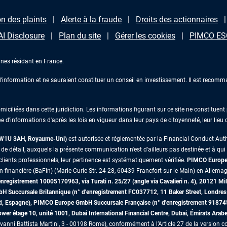
n des plaints
Alerte à la fraude
Droits des actionnaires
AI Disclosure
Plan du site
Gérer les cookies
PIMCO ESG
nes résidant en France.
information et ne sauraient constituer un conseil en investissement. Il est recomma
iliées dans cette juridiction. Les informations figurant sur ce site ne constituent p
e d'informations d'après les lois en vigueur dans leur pays de citoyenneté, leur lieu
s W1U 3AH, Royaume-Uni)
est autorisée et réglementée par la Financial Conduct Au
 détail, auxquels la présente communication n'est d'ailleurs pas destinée et à qui il 
lients professionnels, leur pertinence est systématiquement vérifiée.
PIMCO Europe 
on financière (BaFin) (Marie-Curie-Str. 24-28, 60439 Francfort-sur-le-Main) en Allemag
egistrement 10005170963, via Turati n. 25/27 (angle via Cavalieri n. 4), 20121 Mil
mbH Succursale Britannique (n° d'enregistrement FC037712, 11 Baker Street, Lon
id, Espagne), PIMCO Europe GmbH Succursale Française (n° d'enregistrement 91874
r étage 10, unité 1001, Dubai International Financial Centre, Dubai, Émirats Arab
vanni Battista Martini, 3 - 00198 Rome), conformément à l’Article 27 de la version co