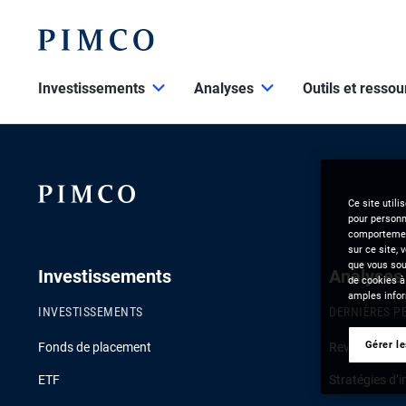
Investissements
Analyses
Outils et resso
Ce site utili
pour personna
comportement
sur ce site, 
que vous souh
Investissements
Analyses
de cookies à
amples infor
INVESTISSEMENTS
DERNIÈRES P
Gérer l
Fonds de placement
Revue de la c
ETF
Stratégies d’