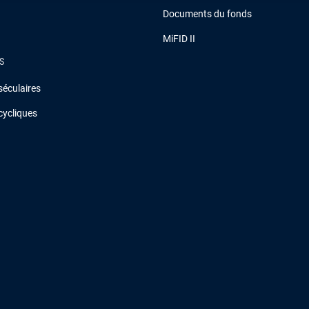
Documents du fonds
MiFID II
S
séculaires
cycliques