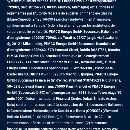
systématiquement vérifiée.
PIMCO Europe GmbH (n° d'enregistrement
192083, Seidlstr. 24-24a, 80335 Munich, Allemagne)
est autorisée et
réglementée par l'Autorité fédérale de supervision financière (BaFin)
(Marie-Curie-Str. 24-28, 60439 Francfort-sur-le-Main) en Allemagne,
conformément à l’article 15 de la loi allemande sur les institutions de
valeurs mobilières (WpIG).
PIMCO Europe GmbH Succursale Italienne (n°
d'enregistrement 10005170963, via Turati n. 25/27 (angle via Cavalieri n.
4), 20121 Milan, Italie), PIMCO Europe GmbH Succursale Irlandaise (n°
d'enregistrement 909462, 57B Harcourt Street, Dublin D02 F721, Irlande),
PIMCO Europe GmbH Succursale Britannique (n° d'enregistrement
FC037712, 11 Baker Street, Londres W1U 3AH, Royaume-Uni), PIMCO
Europe GmbH Succursale Espagnole (N.I.F. W2765338E, Paseo de la
Castellana 43, Oficina 05-111, 28046 Madrid, Espagne), PIMCO Europe
GmbH Succursale Française (n° d'enregistrement 918745621 R.C.S. Paris,
50–52 Boulevard Haussmann, 75009 Paris, France)
et PIMCO Europe
GmbH (Succursale DIFC) (n° d'enregistrement 9613, Index Tower étage 10,
unité 1001, Dubai International Financial Centre, Dubai, Émirats Arabes
Unis)
sont en outre soumises à la supervision de : (1)
succursale italienne :
la Commissione Nazionale per le Società e la Borsa (CONSOB)
(Giovanni
Battista Martini, 3 - 00198 Rome), conformément à l’Article 27 de la
version consolidée de la Loi de finances italienne ; (2)
succursale
irlandaise : la Banque centrale d'Irlande (New Wapping Street, North Wall