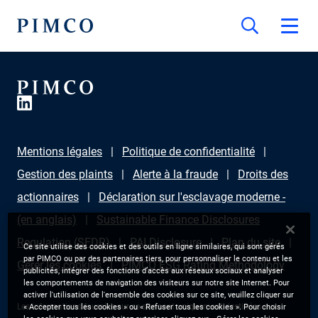
Mentions légales
Politique de confidentialité
Gestion des plaints
Alerte à la fraude
Droits des
actionnaires
Déclaration sur l'esclavage moderne -
(en anglais)
Sustainable Finance Disclosures
Regulation (SFDR)
PAI Disclosure
Plan du site
Ce site utilise des cookies et des outils en ligne similaires, qui sont gérés
par PIMCO ou par des partenaires tiers, pour personnaliser le contenu et les
Gérer les cookies
PIMCO ESG Rating Methodology
publicités, intégrer des fonctions d’accès aux réseaux sociaux et analyser
les comportements de navigation des visiteurs sur notre site Internet. Pour
activer l'utilisation de l'ensemble des cookies sur ce site, veuillez cliquer sur
Les informations fournies sur ce site sont uniquement destinées aux
« Accepter tous les cookies » ou « Refuser tous les cookies ». Pour choisir