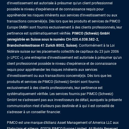
d'investissement est autorisée à présumer qu'un client professionnel
possède le niveau d'expérience et de connaissance requis pour
appréhender les risques inhérents aux services d'investissement ou aux
transactions concerné(e)s. Dès lors que les produits et services de PIMCO
Europe GMBH sont fournis exclusivement à des clients professionnels, leur
pertinence est systématiquement vérifiée.
PIMCO (Schweiz) GmbH
(enregistrée en Suisse sous le numéro CH-020.4.038.582-2,
Brandschenkestrasse 41 Zurich 8002, Suisse)
. Conformément à la Loi
fédérale suisse sur les placements collectifs de capitaux du 23 juin 2006
(« LPCC »), une entreprise d'investissement est autorisée à présumer qu'un
client professionnel possède le niveau d'expérience et de connaissance
requis pour appréhender les risques inhérents aux services
d'investissement ou aux transactions concerné(e)s. Dès lors que les
produits et services de PIMCO (Schweiz) GmbH sont fournis
exclusivement à des clients professionnels, leur pertinence est
systématiquement vérifiée. Les services fournis par PIMCO (Schweiz)
GmbH ne s'adressent pas aux investisseurs de détail, auxquels la présente
communication n'est d'ailleurs pas destinée et à qui il est conseillé de
s'adresser à un conseiller financier.
PIMCO est une marque d’Allianz Asset Management of America LLC aux
Etats-Unis et ailleurs. ©2026 PIMCO Europe Limited. All Rights Reserved.