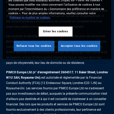
les cookies que vous souhaitez autoriser, cliquez sur « Gérer les cookies ».
personnes résidant en France.
Vous pouvez modifier vos choix concernant l’utilisation de cookies à tout
moment par l’intermédiaire du « Gestionnaire des préférence en matière de
Tous les documents contenus dans ce site sont uniquement fournis à titre
cookies ». Pour de plus amples informations, veuillez consulter notre
d’information et ne sauraient constituer un conseil en investissement. Il
Politique en matière de cookies.
est recommandé aux investisseurs de consulter un conseiller financier
avant de prendre une quelconque décision de placement.
Gérer les cookies
Les produits et services sont uniquement disponibles pour les personnes
domiciliées dans cette juridiction. Les informations figurant sur ce site ne
Refuser tous les cookies
Accepter tous les cookies
constituent pas une offre de produits ou de services ni une sollicitation
d'offre destinée à des personnes en dehors de France qui n'ont pas le droit
de recevoir ce type d'informations d'après les lois en vigueur dans leur
pays de citoyenneté, leur lieu de domicile ou de résidence.
PIMCO Europe Ltd (n° d'enregistrement 2604517
,
11 Baker Street, Londres
W1U 3AH, Royaume-Uni)
est autorisée et réglementée par la Financial
Conduct Authority (FCA) (12 Endeavour Square, Londres E20 1JN) au
Royaume-Uni. Les services fournis par PIMCO Europe Ltd ne s'adressent
pas aux investisseurs de détail, auxquels la présente communication n'est
d'ailleurs pas destinée et à qui il est conseillé de s'adresser à un conseiller
financier. Dès lors que les produits et services de PIMCO Europe Ltd sont
fournis exclusivement à des clients professionnels, leur pertinence est