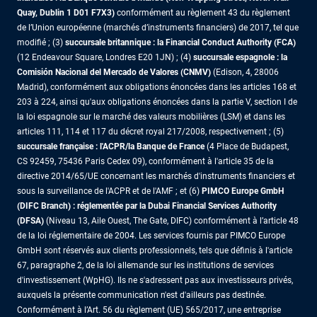
Quay, Dublin 1 D01 F7X3)
conformément au règlement 43 du règlement
de l’Union européenne (marchés d’instruments financiers) de 2017, tel que
modifié ; (3)
succursale britannique : la Financial Conduct Authority (FCA)
(12 Endeavour Square, Londres E20 1JN) ; (4)
succursale espagnole : la
Comisión Nacional del Mercado de Valores (CNMV)
(Edison, 4, 28006
Madrid), conformément aux obligations énoncées dans les articles 168 et
203 à 224, ainsi qu'aux obligations énoncées dans la partie V, section I de
la loi espagnole sur le marché des valeurs mobilières (LSM) et dans les
articles 111, 114 et 117 du décret royal 217/2008, respectivement ; (5)
succursale française : l'ACPR/la Banque de France
(4 Place de Budapest,
CS 92459, 75436 Paris Cedex 09), conformément à l'article 35 de la
directive 2014/65/UE concernant les marchés d'instruments financiers et
sous la surveillance de l'ACPR et de l'AMF ; et (6)
PIMCO Europe GmbH
(DIFC Branch) : réglementée par la Dubai Financial Services Authority
(DFSA)
(Niveau 13, Aile Ouest, The Gate, DIFC) conformément à l’article 48
de la loi réglementaire de 2004. Les services fournis par PIMCO Europe
GmbH sont réservés aux clients professionnels, tels que définis à l'article
67, paragraphe 2, de la loi allemande sur les institutions de services
d'investissement (WpHG). Ils ne s'adressent pas aux investisseurs privés,
auxquels la présente communication n'est d'ailleurs pas destinée.
Conformément à l’Art. 56 du règlement (UE) 565/2017, une entreprise