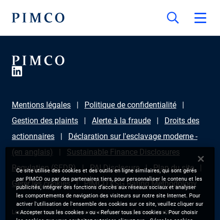
Mentions légales
Politique de confidentialité
Gestion des plaints
Alerte à la fraude
Droits des
actionnaires
Déclaration sur l'esclavage moderne -
(en anglais)
Sustainable Finance Disclosures
Regulation (SFDR)
PAI Disclosure
Plan du site
Ce site utilise des cookies et des outils en ligne similaires, qui sont gérés
par PIMCO ou par des partenaires tiers, pour personnaliser le contenu et les
Gérer les cookies
PIMCO ESG Rating Methodology
publicités, intégrer des fonctions d’accès aux réseaux sociaux et analyser
les comportements de navigation des visiteurs sur notre site Internet. Pour
activer l'utilisation de l'ensemble des cookies sur ce site, veuillez cliquer sur
Les informations fournies sur ce site sont uniquement destinées aux
« Accepter tous les cookies » ou « Refuser tous les cookies ». Pour choisir