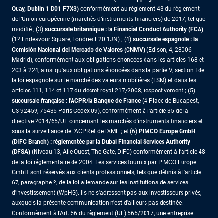
Quay, Dublin 1 D01 F7X3)
conformément au règlement 43 du règlement
de l’Union européenne (marchés d’instruments financiers) de 2017, tel que
modifié ; (3)
succursale britannique : la Financial Conduct Authority (FCA)
(12 Endeavour Square, Londres E20 1JN) ; (4)
succursale espagnole : la
Comisión Nacional del Mercado de Valores (CNMV)
(Edison, 4, 28006
Madrid), conformément aux obligations énoncées dans les articles 168 et
203 à 224, ainsi qu'aux obligations énoncées dans la partie V, section I de
la loi espagnole sur le marché des valeurs mobilières (LSM) et dans les
articles 111, 114 et 117 du décret royal 217/2008, respectivement ; (5)
succursale française : l'ACPR/la Banque de France
(4 Place de Budapest,
CS 92459, 75436 Paris Cedex 09), conformément à l'article 35 de la
directive 2014/65/UE concernant les marchés d'instruments financiers et
sous la surveillance de l'ACPR et de l'AMF ; et (6)
PIMCO Europe GmbH
(DIFC Branch) : réglementée par la Dubai Financial Services Authority
(DFSA)
(Niveau 13, Aile Ouest, The Gate, DIFC) conformément à l’article 48
de la loi réglementaire de 2004. Les services fournis par PIMCO Europe
GmbH sont réservés aux clients professionnels, tels que définis à l'article
67, paragraphe 2, de la loi allemande sur les institutions de services
d'investissement (WpHG). Ils ne s'adressent pas aux investisseurs privés,
auxquels la présente communication n'est d'ailleurs pas destinée.
Conformément à l’Art. 56 du règlement (UE) 565/2017, une entreprise