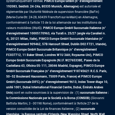
systématiquement vérifiée.
PIMCO Europe GmbH (n° d'enregistrement
192083, Seidlstr. 24-24a, 80335 Munich, Allemagne)
est autorisée et
réglementée par l'Autorité fédérale de supervision financière (BaFin)
(Marie-Curie-Str. 24-28, 60439 Francfort-sur-le-Main) en Allemagne,
conformément à l’article 15 de la loi allemande sur les institutions de
valeurs mobilières (WpIG).
PIMCO Europe GmbH Succursale Italienne (n°
d'enregistrement 10005170963, via Turati n. 25/27 (angle via Cavalieri n.
4), 20121 Milan, Italie), PIMCO Europe GmbH Succursale Irlandaise (n°
d'enregistrement 909462, 57B Harcourt Street, Dublin D02 F721, Irlande),
PIMCO Europe GmbH Succursale Britannique (n° d'enregistrement
FC037712, 11 Baker Street, Londres W1U 3AH, Royaume-Uni), PIMCO
Europe GmbH Succursale Espagnole (N.I.F. W2765338E, Paseo de la
Castellana 43, Oficina 05-111, 28046 Madrid, Espagne), PIMCO Europe
GmbH Succursale Française (n° d'enregistrement 918745621 R.C.S. Paris,
50–52 Boulevard Haussmann, 75009 Paris, France)
et PIMCO Europe
GmbH (Succursale DIFC) (n° d'enregistrement 9613, Index Tower étage 10,
unité 1001, Dubai International Financial Centre, Dubai, Émirats Arabes
Unis)
sont en outre soumises à la supervision de : (1)
succursale italienne :
la Commissione Nazionale per le Società e la Borsa (CONSOB)
(Giovanni
Battista Martini, 3 - 00198 Rome), conformément à l’Article 27 de la
version consolidée de la Loi de finances italienne ; (2)
succursale
irlandaise : la Banque centrale d'Irlande (New Wapping Street, North Wall