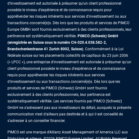
d'investissement est autorisée à présumer qu'un client professionnel
possède le niveau d'expérience et de connaissance requis pour
appréhender les risques inhérents aux services d'investissement ou aux
transactions concerné(e)s. Dès lors que les produits et services de PIMCO
Europe GMBH sont fournis exclusivement à des clients professionnels, leur
pertinence est systématiquement vérifiée.
PIMCO (Schweiz) GmbH
(enregistrée en Suisse sous le numéro CH-020.4.038.582-2,
Brandschenkestrasse 41 Zurich 8002, Suisse)
. Conformément à la Loi
fédérale suisse sur les placements collectifs de capitaux du 23 juin 2006
(« LPCC »), une entreprise d'investissement est autorisée à présumer qu'un
client professionnel possède le niveau d'expérience et de connaissance
requis pour appréhender les risques inhérents aux services
d'investissement ou aux transactions concerné(e)s. Dès lors que les
produits et services de PIMCO (Schweiz) GmbH sont fournis
exclusivement à des clients professionnels, leur pertinence est
systématiquement vérifiée. Les services fournis par PIMCO (Schweiz)
GmbH ne s'adressent pas aux investisseurs de détail, auxquels la présente
communication n'est d'ailleurs pas destinée et à qui il est conseillé de
s'adresser à un conseiller financier.
PIMCO est une marque d’Allianz Asset Management of America LLC aux
Etats-Unis et ailleurs. ©2026 PIMCO Europe Limited. All Rights Reserved.