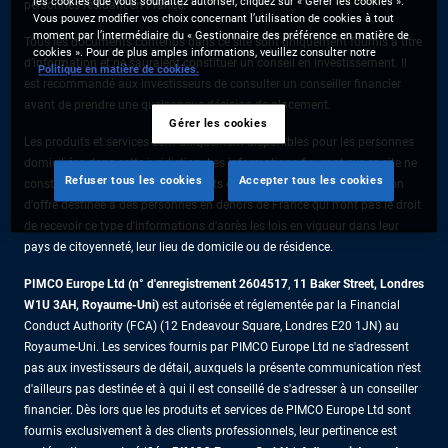
les cookies que vous souhaitez autoriser, cliquez sur « Gérer les cookies ».
personnes résidant en France.
Vous pouvez modifier vos choix concernant l’utilisation de cookies à tout
moment par l’intermédiaire du « Gestionnaire des préférence en matière de
Tous les documents contenus dans ce site sont uniquement fournis à titre
cookies ». Pour de plus amples informations, veuillez consulter notre
d’information et ne sauraient constituer un conseil en investissement. Il
Politique en matière de cookies.
est recommandé aux investisseurs de consulter un conseiller financier
avant de prendre une quelconque décision de placement.
Gérer les cookies
Les produits et services sont uniquement disponibles pour les personnes
domiciliées dans cette juridiction. Les informations figurant sur ce site ne
Refuser tous les cookies
Accepter tous les cookies
constituent pas une offre de produits ou de services ni une sollicitation
d'offre destinée à des personnes en dehors de France qui n'ont pas le droit
de recevoir ce type d'informations d'après les lois en vigueur dans leur
pays de citoyenneté, leur lieu de domicile ou de résidence.
PIMCO Europe Ltd (n° d'enregistrement 2604517
,
11 Baker Street, Londres
W1U 3AH, Royaume-Uni)
est autorisée et réglementée par la Financial
Conduct Authority (FCA) (12 Endeavour Square, Londres E20 1JN) au
Royaume-Uni. Les services fournis par PIMCO Europe Ltd ne s'adressent
pas aux investisseurs de détail, auxquels la présente communication n'est
d'ailleurs pas destinée et à qui il est conseillé de s'adresser à un conseiller
financier. Dès lors que les produits et services de PIMCO Europe Ltd sont
fournis exclusivement à des clients professionnels, leur pertinence est