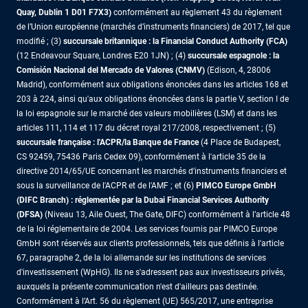
Quay, Dublin 1 D01 F7X3)
conformément au règlement 43 du règlement
de l’Union européenne (marchés d’instruments financiers) de 2017, tel que
modifié ; (3)
succursale britannique : la Financial Conduct Authority (FCA)
(12 Endeavour Square, Londres E20 1JN) ; (4)
succursale espagnole : la
Comisión Nacional del Mercado de Valores (CNMV)
(Edison, 4, 28006
Madrid), conformément aux obligations énoncées dans les articles 168 et
203 à 224, ainsi qu'aux obligations énoncées dans la partie V, section I de
la loi espagnole sur le marché des valeurs mobilières (LSM) et dans les
articles 111, 114 et 117 du décret royal 217/2008, respectivement ; (5)
succursale française : l'ACPR/la Banque de France
(4 Place de Budapest,
CS 92459, 75436 Paris Cedex 09), conformément à l'article 35 de la
directive 2014/65/UE concernant les marchés d'instruments financiers et
sous la surveillance de l'ACPR et de l'AMF ; et (6)
PIMCO Europe GmbH
(DIFC Branch) : réglementée par la Dubai Financial Services Authority
(DFSA)
(Niveau 13, Aile Ouest, The Gate, DIFC) conformément à l’article 48
de la loi réglementaire de 2004. Les services fournis par PIMCO Europe
GmbH sont réservés aux clients professionnels, tels que définis à l'article
67, paragraphe 2, de la loi allemande sur les institutions de services
d'investissement (WpHG). Ils ne s'adressent pas aux investisseurs privés,
auxquels la présente communication n'est d'ailleurs pas destinée.
Conformément à l’Art. 56 du règlement (UE) 565/2017, une entreprise