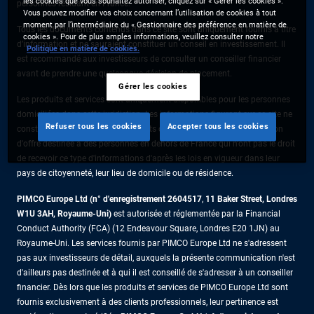
les cookies que vous souhaitez autoriser, cliquez sur « Gérer les cookies ».
personnes résidant en France.
Vous pouvez modifier vos choix concernant l’utilisation de cookies à tout
moment par l’intermédiaire du « Gestionnaire des préférence en matière de
Tous les documents contenus dans ce site sont uniquement fournis à titre
cookies ». Pour de plus amples informations, veuillez consulter notre
d’information et ne sauraient constituer un conseil en investissement. Il
Politique en matière de cookies.
est recommandé aux investisseurs de consulter un conseiller financier
avant de prendre une quelconque décision de placement.
Gérer les cookies
Les produits et services sont uniquement disponibles pour les personnes
domiciliées dans cette juridiction. Les informations figurant sur ce site ne
Refuser tous les cookies
Accepter tous les cookies
constituent pas une offre de produits ou de services ni une sollicitation
d'offre destinée à des personnes en dehors de France qui n'ont pas le droit
de recevoir ce type d'informations d'après les lois en vigueur dans leur
pays de citoyenneté, leur lieu de domicile ou de résidence.
PIMCO Europe Ltd (n° d'enregistrement 2604517
,
11 Baker Street, Londres
W1U 3AH, Royaume-Uni)
est autorisée et réglementée par la Financial
Conduct Authority (FCA) (12 Endeavour Square, Londres E20 1JN) au
Royaume-Uni. Les services fournis par PIMCO Europe Ltd ne s'adressent
pas aux investisseurs de détail, auxquels la présente communication n'est
d'ailleurs pas destinée et à qui il est conseillé de s'adresser à un conseiller
financier. Dès lors que les produits et services de PIMCO Europe Ltd sont
fournis exclusivement à des clients professionnels, leur pertinence est