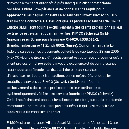
d'investissement est autorisée à présumer qu'un client professionnel
possède le niveau d'expérience et de connaissance requis pour
appréhender les risques inhérents aux services d'investissement ou aux
transactions concerné(e)s. Dès lors que les produits et services de PIMCO
Europe GMBH sont fournis exclusivement à des clients professionnels, leur
pertinence est systématiquement vérifiée.
PIMCO (Schweiz) GmbH
(enregistrée en Suisse sous le numéro CH-020.4.038.582-2,
Brandschenkestrasse 41 Zurich 8002, Suisse)
. Conformément à la Loi
fédérale suisse sur les placements collectifs de capitaux du 23 juin 2006
(« LPCC »), une entreprise d'investissement est autorisée à présumer qu'un
client professionnel possède le niveau d'expérience et de connaissance
requis pour appréhender les risques inhérents aux services
d'investissement ou aux transactions concerné(e)s. Dès lors que les
produits et services de PIMCO (Schweiz) GmbH sont fournis
exclusivement à des clients professionnels, leur pertinence est
systématiquement vérifiée. Les services fournis par PIMCO (Schweiz)
GmbH ne s'adressent pas aux investisseurs de détail, auxquels la présente
communication n'est d'ailleurs pas destinée et à qui il est conseillé de
s'adresser à un conseiller financier.
PIMCO est une marque d’Allianz Asset Management of America LLC aux
Etats-Unis et ailleurs. ©2026 PIMCO Europe Limited. All Rights Reserved.