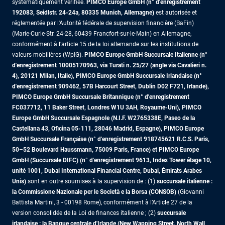
systématiquement vérifiée.
PIMCO Europe GmbH (n° d'enregistrement
192083, Seidlstr. 24-24a, 80335 Munich, Allemagne)
est autorisée et
réglementée par l'Autorité fédérale de supervision financière (BaFin)
(Marie-Curie-Str. 24-28, 60439 Francfort-sur-le-Main) en Allemagne,
conformément à l’article 15 de la loi allemande sur les institutions de
valeurs mobilières (WpIG).
PIMCO Europe GmbH Succursale Italienne (n°
d'enregistrement 10005170963, via Turati n. 25/27 (angle via Cavalieri n.
4), 20121 Milan, Italie), PIMCO Europe GmbH Succursale Irlandaise (n°
d'enregistrement 909462, 57B Harcourt Street, Dublin D02 F721, Irlande),
PIMCO Europe GmbH Succursale Britannique (n° d'enregistrement
FC037712, 11 Baker Street, Londres W1U 3AH, Royaume-Uni), PIMCO
Europe GmbH Succursale Espagnole (N.I.F. W2765338E, Paseo de la
Castellana 43, Oficina 05-111, 28046 Madrid, Espagne), PIMCO Europe
GmbH Succursale Française (n° d'enregistrement 918745621 R.C.S. Paris,
50–52 Boulevard Haussmann, 75009 Paris, France)
et PIMCO Europe
GmbH (Succursale DIFC) (n° d'enregistrement 9613, Index Tower étage 10,
unité 1001, Dubai International Financial Centre, Dubai, Émirats Arabes
Unis)
sont en outre soumises à la supervision de : (1)
succursale italienne :
la Commissione Nazionale per le Società e la Borsa (CONSOB)
(Giovanni
Battista Martini, 3 - 00198 Rome), conformément à l’Article 27 de la
version consolidée de la Loi de finances italienne ; (2)
succursale
irlandaise : la Banque centrale d'Irlande (New Wapping Street, North Wall