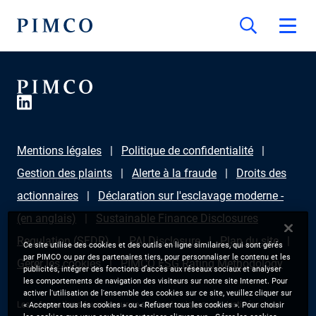
Mentions légales
Politique de confidentialité
Gestion des plaints
Alerte à la fraude
Droits des
actionnaires
Déclaration sur l'esclavage moderne -
(en anglais)
Sustainable Finance Disclosures
Regulation (SFDR)
PAI Disclosure
Plan du site
Ce site utilise des cookies et des outils en ligne similaires, qui sont gérés
par PIMCO ou par des partenaires tiers, pour personnaliser le contenu et les
Gérer les cookies
PIMCO ESG Rating Methodology
publicités, intégrer des fonctions d’accès aux réseaux sociaux et analyser
les comportements de navigation des visiteurs sur notre site Internet. Pour
activer l'utilisation de l'ensemble des cookies sur ce site, veuillez cliquer sur
Les informations fournies sur ce site sont uniquement destinées aux
« Accepter tous les cookies » ou « Refuser tous les cookies ». Pour choisir