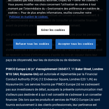
les cookies que vous souhaitez autoriser, cliquez sur « Gérer les cookies ».
personnes résidant en France.
Vous pouvez modifier vos choix concernant l’utilisation de cookies à tout
moment par l’intermédiaire du « Gestionnaire des préférence en matière de
Tous les documents contenus dans ce site sont uniquement fournis à titre
cookies ». Pour de plus amples informations, veuillez consulter notre
d’information et ne sauraient constituer un conseil en investissement. Il
Politique en matière de cookies.
est recommandé aux investisseurs de consulter un conseiller financier
avant de prendre une quelconque décision de placement.
Gérer les cookies
Les produits et services sont uniquement disponibles pour les personnes
domiciliées dans cette juridiction. Les informations figurant sur ce site ne
Refuser tous les cookies
Accepter tous les cookies
constituent pas une offre de produits ou de services ni une sollicitation
d'offre destinée à des personnes en dehors de France qui n'ont pas le droit
de recevoir ce type d'informations d'après les lois en vigueur dans leur
pays de citoyenneté, leur lieu de domicile ou de résidence.
PIMCO Europe Ltd (n° d'enregistrement 2604517
,
11 Baker Street, Londres
W1U 3AH, Royaume-Uni)
est autorisée et réglementée par la Financial
Conduct Authority (FCA) (12 Endeavour Square, Londres E20 1JN) au
Royaume-Uni. Les services fournis par PIMCO Europe Ltd ne s'adressent
pas aux investisseurs de détail, auxquels la présente communication n'est
d'ailleurs pas destinée et à qui il est conseillé de s'adresser à un conseiller
financier. Dès lors que les produits et services de PIMCO Europe Ltd sont
fournis exclusivement à des clients professionnels, leur pertinence est