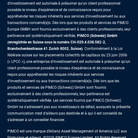
d'investissement est autorisée à présumer qu'un client professionnel
possède le niveau d'expérience et de connaissance requis pour
appréhender les risques inhérents aux services d'investissement ou aux
transactions concerné(e)s. Dès lors que les produits et services de PIMCO
Europe GMBH sont fournis exclusivement à des clients professionnels, leur
pertinence est systématiquement vérifiée.
PIMCO (Schweiz) GmbH
(enregistrée en Suisse sous le numéro CH-020.4.038.582-2,
Brandschenkestrasse 41 Zurich 8002, Suisse)
. Conformément à la Loi
fédérale suisse sur les placements collectifs de capitaux du 23 juin 2006
(« LPCC »), une entreprise d'investissement est autorisée à présumer qu'un
client professionnel possède le niveau d'expérience et de connaissance
requis pour appréhender les risques inhérents aux services
d'investissement ou aux transactions concerné(e)s. Dès lors que les
produits et services de PIMCO (Schweiz) GmbH sont fournis
exclusivement à des clients professionnels, leur pertinence est
systématiquement vérifiée. Les services fournis par PIMCO (Schweiz)
GmbH ne s'adressent pas aux investisseurs de détail, auxquels la présente
communication n'est d'ailleurs pas destinée et à qui il est conseillé de
s'adresser à un conseiller financier.
PIMCO est une marque d’Allianz Asset Management of America LLC aux
Etats-Unis et ailleurs. ©2026 PIMCO Europe Limited. All Rights Reserved.