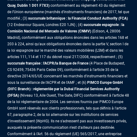
Quay, Dublin 1 D01 F7X3)
conformément au règlement 43 du règlement
de l’Union européenne (marchés d’instruments financiers) de 2017, tel que
modifié ; (3)
succursale britannique : la Financial Conduct Authority (FCA)
(12 Endeavour Square, Londres E20 1JN) ; (4)
succursale espagnole : la
Comisión Nacional del Mercado de Valores (CNMV)
(Edison, 4, 28006
Madrid), conformément aux obligations énoncées dans les articles 168 et
203 à 224, ainsi qu'aux obligations énoncées dans la partie V, section I de
la loi espagnole sur le marché des valeurs mobilières (LSM) et dans les
articles 111, 114 et 117 du décret royal 217/2008, respectivement ; (5)
succursale française : l'ACPR/la Banque de France
(4 Place de Budapest,
CS 92459, 75436 Paris Cedex 09), conformément à l'article 35 de la
directive 2014/65/UE concernant les marchés d'instruments financiers et
sous la surveillance de l'ACPR et de l'AMF ; et (6)
PIMCO Europe GmbH
(DIFC Branch) : réglementée par la Dubai Financial Services Authority
(DFSA)
(Niveau 13, Aile Ouest, The Gate, DIFC) conformément à l’article 48
de la loi réglementaire de 2004. Les services fournis par PIMCO Europe
GmbH sont réservés aux clients professionnels, tels que définis à l'article
67, paragraphe 2, de la loi allemande sur les institutions de services
d'investissement (WpHG). Ils ne s'adressent pas aux investisseurs privés,
auxquels la présente communication n'est d'ailleurs pas destinée.
Conformément à l’Art. 56 du règlement (UE) 565/2017, une entreprise