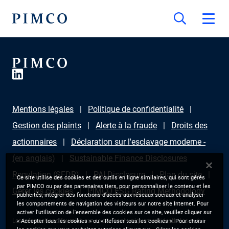
Mentions légales
Politique de confidentialité
Gestion des plaints
Alerte à la fraude
Droits des
actionnaires
Déclaration sur l'esclavage moderne -
(en anglais)
Sustainable Finance Disclosures
Regulation (SFDR)
PAI Disclosure
Plan du site
Ce site utilise des cookies et des outils en ligne similaires, qui sont gérés
par PIMCO ou par des partenaires tiers, pour personnaliser le contenu et les
Gérer les cookies
PIMCO ESG Rating Methodology
publicités, intégrer des fonctions d’accès aux réseaux sociaux et analyser
les comportements de navigation des visiteurs sur notre site Internet. Pour
activer l'utilisation de l'ensemble des cookies sur ce site, veuillez cliquer sur
Les informations fournies sur ce site sont uniquement destinées aux
« Accepter tous les cookies » ou « Refuser tous les cookies ». Pour choisir