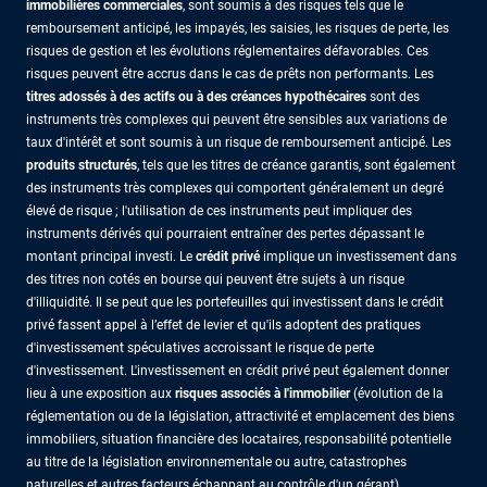
immobilières commerciales
, sont soumis à des risques tels que le
remboursement anticipé, les impayés, les saisies, les risques de perte, les
risques de gestion et les évolutions réglementaires défavorables. Ces
risques peuvent être accrus dans le cas de prêts non performants. Les
titres adossés à des actifs ou à des créances hypothécaires
sont des
instruments très complexes qui peuvent être sensibles aux variations de
taux d'intérêt et sont soumis à un risque de remboursement anticipé. Les
produits structurés
, tels que les titres de créance garantis, sont également
des instruments très complexes qui comportent généralement un degré
élevé de risque ; l'utilisation de ces instruments peut impliquer des
instruments dérivés qui pourraient entraîner des pertes dépassant le
montant principal investi. Le
crédit privé
implique un investissement dans
des titres non cotés en bourse qui peuvent être sujets à un risque
d'illiquidité. Il se peut que les portefeuilles qui investissent dans le crédit
privé fassent appel à l’effet de levier et qu'ils adoptent des pratiques
d'investissement spéculatives accroissant le risque de perte
d'investissement. L'investissement en crédit privé peut également donner
lieu à une exposition aux
risques associés à l'immobilier
(évolution de la
réglementation ou de la législation, attractivité et emplacement des biens
immobiliers, situation financière des locataires, responsabilité potentielle
au titre de la législation environnementale ou autre, catastrophes
naturelles et autres facteurs échappant au contrôle d'un gérant).