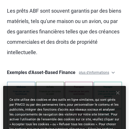
Les prêts ABF sont souvent garantis par des biens
matériels, tels qu'une maison ou un avion, ou par
des garanties financières telles que des créances
commerciales et des droits de propriété
intellectuelle.
Exemples d'Asset-Based Finance
plus d'informations
Ce site utilise des cookies et des outils en ligne similaires, qui sont gérés
par PIMCO ou par des partenaires tiers, pour personnaliser le contenu et les
publicités, intégrer des fonctions d’accès aux réseaux sociaux et analyser
les comportements de navigation des visiteurs sur notre site Internet. Pour
activer l'utilisation de l'ensemble des cookies sur ce site, veuillez cliquer sur
« Accepter tous les cookies » ou « Refuser tous les cookies ». Pour choisir