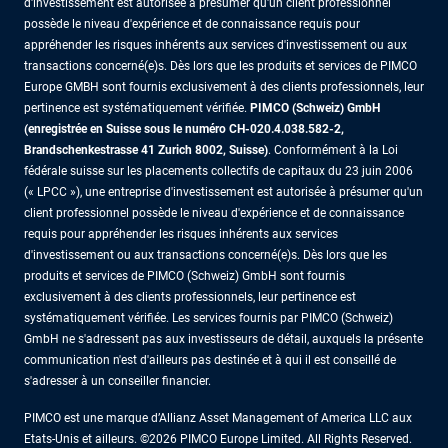
d'investissement est autorisée à présumer qu'un client professionnel
possède le niveau d'expérience et de connaissance requis pour
appréhender les risques inhérents aux services d'investissement ou aux
transactions concerné(e)s. Dès lors que les produits et services de PIMCO
Europe GMBH sont fournis exclusivement à des clients professionnels, leur
pertinence est systématiquement vérifiée.
PIMCO (Schweiz) GmbH
(enregistrée en Suisse sous le numéro CH-020.4.038.582-2,
Brandschenkestrasse 41 Zurich 8002, Suisse)
. Conformément à la Loi
fédérale suisse sur les placements collectifs de capitaux du 23 juin 2006
(« LPCC »), une entreprise d'investissement est autorisée à présumer qu'un
client professionnel possède le niveau d'expérience et de connaissance
requis pour appréhender les risques inhérents aux services
d'investissement ou aux transactions concerné(e)s. Dès lors que les
produits et services de PIMCO (Schweiz) GmbH sont fournis
exclusivement à des clients professionnels, leur pertinence est
systématiquement vérifiée. Les services fournis par PIMCO (Schweiz)
GmbH ne s'adressent pas aux investisseurs de détail, auxquels la présente
communication n'est d'ailleurs pas destinée et à qui il est conseillé de
s'adresser à un conseiller financier.
PIMCO est une marque d’Allianz Asset Management of America LLC aux
Etats-Unis et ailleurs. ©2026 PIMCO Europe Limited. All Rights Reserved.