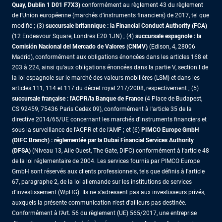
Quay, Dublin 1 D01 F7X3)
conformément au règlement 43 du règlement
de l’Union européenne (marchés d’instruments financiers) de 2017, tel que
modifié ; (3)
succursale britannique : la Financial Conduct Authority (FCA)
(12 Endeavour Square, Londres E20 1JN) ; (4)
succursale espagnole : la
Comisión Nacional del Mercado de Valores (CNMV)
(Edison, 4, 28006
Madrid), conformément aux obligations énoncées dans les articles 168 et
203 à 224, ainsi qu'aux obligations énoncées dans la partie V, section I de
la loi espagnole sur le marché des valeurs mobilières (LSM) et dans les
articles 111, 114 et 117 du décret royal 217/2008, respectivement ; (5)
succursale française : l'ACPR/la Banque de France
(4 Place de Budapest,
CS 92459, 75436 Paris Cedex 09), conformément à l'article 35 de la
directive 2014/65/UE concernant les marchés d'instruments financiers et
sous la surveillance de l'ACPR et de l'AMF ; et (6)
PIMCO Europe GmbH
(DIFC Branch) : réglementée par la Dubai Financial Services Authority
(DFSA)
(Niveau 13, Aile Ouest, The Gate, DIFC) conformément à l’article 48
de la loi réglementaire de 2004. Les services fournis par PIMCO Europe
GmbH sont réservés aux clients professionnels, tels que définis à l'article
67, paragraphe 2, de la loi allemande sur les institutions de services
d'investissement (WpHG). Ils ne s'adressent pas aux investisseurs privés,
auxquels la présente communication n'est d'ailleurs pas destinée.
Conformément à l’Art. 56 du règlement (UE) 565/2017, une entreprise