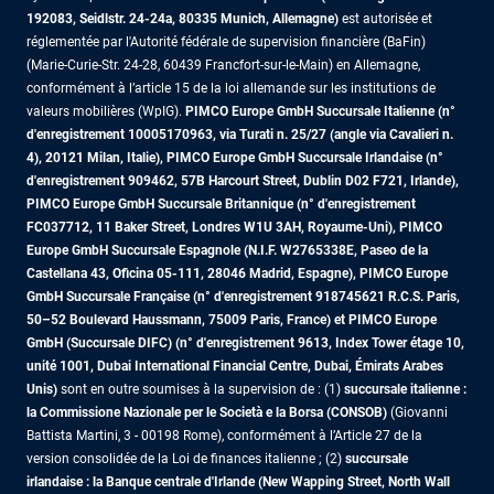
192083, Seidlstr. 24-24a, 80335 Munich, Allemagne)
est autorisée et
réglementée par l'Autorité fédérale de supervision financière (BaFin)
(Marie-Curie-Str. 24-28, 60439 Francfort-sur-le-Main) en Allemagne,
conformément à l’article 15 de la loi allemande sur les institutions de
valeurs mobilières (WpIG).
PIMCO Europe GmbH Succursale Italienne (n°
d'enregistrement 10005170963, via Turati n. 25/27 (angle via Cavalieri n.
4), 20121 Milan, Italie), PIMCO Europe GmbH Succursale Irlandaise (n°
d'enregistrement 909462, 57B Harcourt Street, Dublin D02 F721, Irlande),
PIMCO Europe GmbH Succursale Britannique (n° d'enregistrement
FC037712, 11 Baker Street, Londres W1U 3AH, Royaume-Uni), PIMCO
Europe GmbH Succursale Espagnole (N.I.F. W2765338E, Paseo de la
Castellana 43, Oficina 05-111, 28046 Madrid, Espagne), PIMCO Europe
GmbH Succursale Française (n° d'enregistrement 918745621 R.C.S. Paris,
50–52 Boulevard Haussmann, 75009 Paris, France)
et PIMCO Europe
GmbH (Succursale DIFC) (n° d'enregistrement 9613, Index Tower étage 10,
unité 1001, Dubai International Financial Centre, Dubai, Émirats Arabes
Unis)
sont en outre soumises à la supervision de : (1)
succursale italienne :
la Commissione Nazionale per le Società e la Borsa (CONSOB)
(Giovanni
Battista Martini, 3 - 00198 Rome), conformément à l’Article 27 de la
version consolidée de la Loi de finances italienne ; (2)
succursale
irlandaise : la Banque centrale d'Irlande (New Wapping Street, North Wall