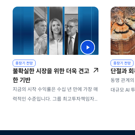
중장기 전망
중장기 전망
불확실한 시장을 위한 더욱 견고
단절과 회
한 기반
동맹 관계의 
지금의 시작 수익률은 수십 년 만에 가장 매
대규모 AI
력적인 수준입니다. 그룹 최고투자책임자
서 글로벌 
(CIO) Dan Ivascyn과 글로벌 경제 자문
양한 시나리
Richard Clarida가 글로벌 상품 전략 책임
한 환경에서
자 Kimberley Stafford와 함께 회복력, 지
량 채권 및