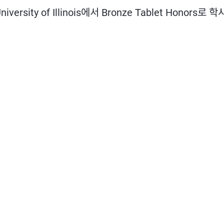
ty of Illinois에서 Bronze Tablet Honors로 학
 and next buttons to navigate.