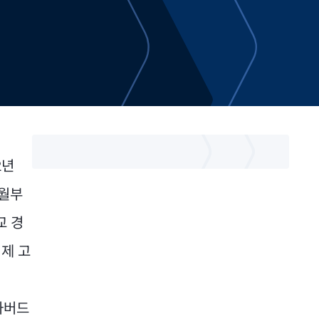
2년
9월부
교 경
경제 고
하버드