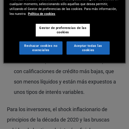
cualquier momento, seleccionando sólo aquellas que desea permitir,
pasado.
utilizando el Gestor de preferencias de las cookies. Para más información,
lea nuestra
Política de cookies
En algunos mercados, las valoraciones de los
Gestor de preferencias de las
activos no parecen ofrecer mucho colchón a
cookies
los inversores. Esto incluye la renta variable, en
Rechazar cookies no
Aceptar todas las
la que las valoraciones parecen forzadas, y los
esenciales
cookies
mercados de préstamos directos a empresas
con calificaciones de crédito más bajas, que
son menos líquidos y están más expuestos a
unos tipos de interés variables.
Para los inversores, el shock inflacionario de
principios de la década de 2020 y las bruscas