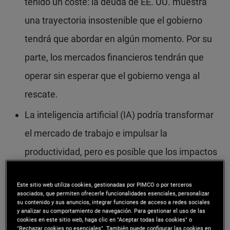
tenido un coste: la deuda de EE. UU. muestra
una trayectoria insostenible que el gobierno
tendrá que abordar en algún momento. Por su
parte, los mercados financieros tendrán que
operar sin esperar que el gobierno venga al
rescate.
La inteligencia artificial (IA) podría transformar
el mercado de trabajo e impulsar la
productividad, pero es posible que los impactos
económicos tarden años en percibirse. Las
Este sitio web utiliza cookies, gestionadas por PIMCO o por terceros
masivas inversiones de capital han disparado
asociados, que permiten ofrecerle funcionalidades esenciales, personalizar
su contenido y sus anuncios, integrar funciones de acceso a redes sociales
las ganancias en el mercado bursátil, lo que
y analizar su comportamiento de navegación. Para gestionar el uso de las
cookies en este sitio web, haga clic en "Aceptar todas las cookies" o
nos recuerda otros booms tecnológicos del
"Rechazar cookies no esenciales". También puede configurar las cookies en