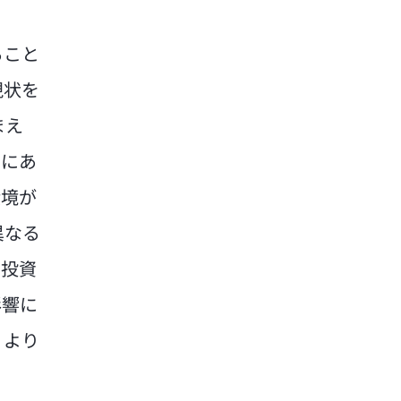
ること
現状を
まえ
きにあ
環境が
異なる
性投資
影響に
、より