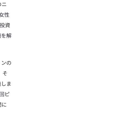
のニ
女性
性投資
題を解
ョンの
。そ
施しま
回ピ
問に