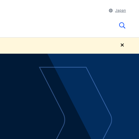
Japan
close