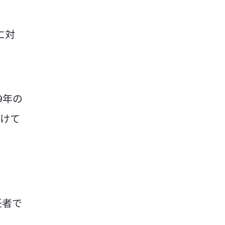
に対
9年の
受けて
任者で