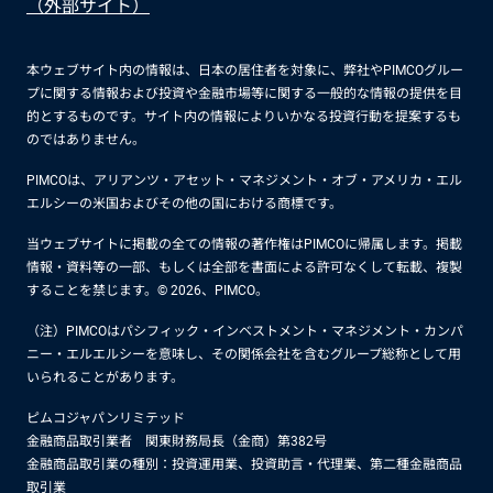
（外部サイト）
本ウェブサイト内の情報は、日本の居住者を対象に、弊社やPIMCOグルー
プに関する情報および投資や金融市場等に関する一般的な情報の提供を目
的とするものです。サイト内の情報によりいかなる投資行動を提案するも
のではありません。
PIMCOは、アリアンツ・アセット・マネジメント・オブ・アメリカ・エル
エルシーの米国およびその他の国における商標です。
当ウェブサイトに掲載の全ての情報の著作権はPIMCOに帰属します。掲載
情報・資料等の一部、もしくは全部を書面による許可なくして転載、複製
することを禁じます。© 2026、PIMCO。
（注）PIMCOはパシフィック・インベストメント・マネジメント・カンパ
ニー・エルエルシーを意味し、その関係会社を含むグループ総称として用
いられることがあります。
ピムコジャパンリミテッド
金融商品取引業者 関東財務局長（金商）第382号
金融商品取引業の種別：投資運用業、投資助言・代理業、第二種金融商品
取引業