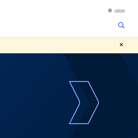
Japan
close