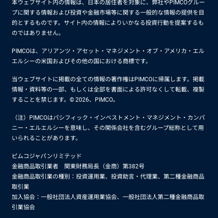
本ウェブサイト内の情報は、日本の居住者を対象に、弊社やPIMCOグルー
プに関する情報および投資や金融市場等に関する一般的な情報の提供を目
的とするものです。サイト内の情報によりいかなる投資行動を提案するも
のではありません。
PIMCOは、アリアンツ・アセット・マネジメント・オブ・アメリカ・エル
エルシーの米国およびその他の国における商標です。
当ウェブサイトに掲載の全ての情報の著作権はPIMCOに帰属します。掲載
情報・資料等の一部、もしくは全部を書面による許可なくして転載、複製
することを禁じます。© 2026、PIMCO。
（注）PIMCOはパシフィック・インベストメント・マネジメント・カンパ
ニー・エルエルシーを意味し、その関係会社を含むグループ総称として用
いられることがあります。
ピムコジャパンリミテッド
金融商品取引業者 関東財務局長（金商）第382号
金融商品取引業の種別：投資運用業、投資助言・代理業、第二種金融商品
取引業
加入協会：一般社団法人資産運用業協会、一般社団法人第二種金融商品取
引業協会