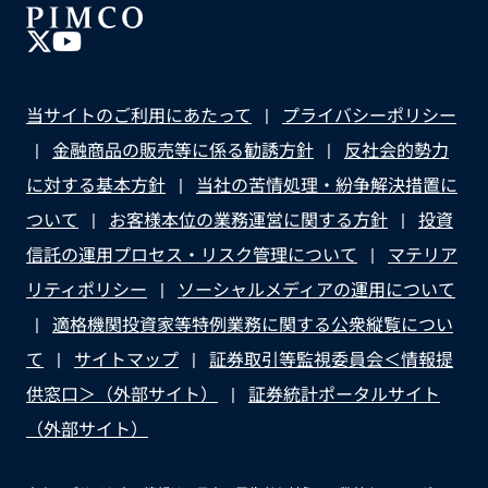
評価、さらに14兆ドル規模の設備投資の波が債券投資
家にとっての投資機会をどのように変えうるかについ
てご説明します。
当サイトのご利用にあたって
プライバシーポリシー
金融商品の販売等に係る勧誘方針
反社会的勢力
に対する基本方針
当社の苦情処理・紛争解決措置に
ついて
お客様本位の業務運営に関する方針
投資
信託の運用プロセス・リスク管理について
マテリア
リティポリシー
ソーシャルメディアの運用について
適格機関投資家等特例業務に関する公衆縦覧につい
て
サイトマップ
証券取引等監視委員会＜情報提
供窓口＞（外部サイト）
証券統計ポータルサイト
（外部サイト）