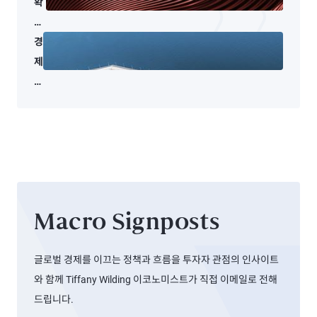
확
실
성
경
의
제
중
전
첩:
망
분
을
쟁,
흐
크
리
레
는
딧
중
Macro Signposts
스
동
트
분
레
쟁
글로벌 경제를 이끄는 정책과 흐름을 투자자 관점의 인사이트
스
와 함께 Tiffany Wilding 이코노미스트가 직접 이메일로 전해
그
드립니다.