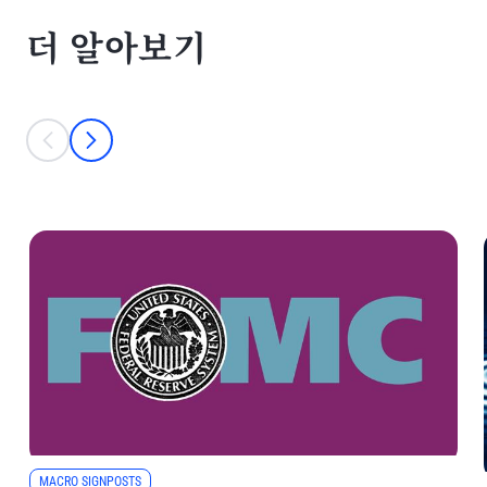
더 알아보기
This is a carousel with individual cards. Use the previous and next bu
prev
next
MACRO SIGNPOSTS