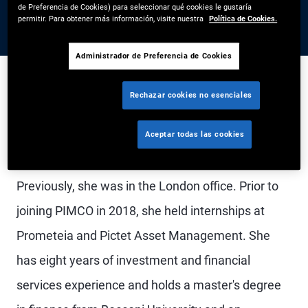
de Preferencia de Cookies) para seleccionar qué cookies le gustaría
permitir. Para obtener más información, visite nuestra
Política de Cookies.
Administrador de Preferencia de Cookies
Rechazar cookies no esenciales
Ms. Arcuria is a vice president and account
Aceptar todas las cookies
manager in the Milan office and a member of the
EMEA global wealth management team.
Previously, she was in the London office. Prior to
joining PIMCO in 2018, she held internships at
Prometeia and Pictet Asset Management. She
has eight years of investment and financial
services experience and holds a master's degree