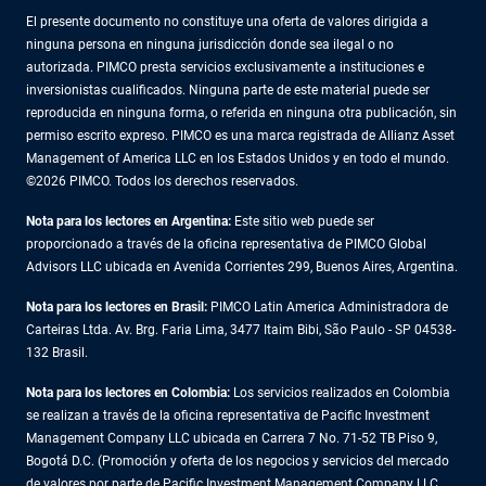
El presente documento no constituye una oferta de valores dirigida a
ninguna persona en ninguna jurisdicción donde sea ilegal o no
autorizada. PIMCO presta servicios exclusivamente a instituciones e
inversionistas cualificados. Ninguna parte de este material puede ser
reproducida en ninguna forma, o referida en ninguna otra publicación, sin
permiso escrito expreso. PIMCO es una marca registrada de Allianz Asset
Management of America LLC en los Estados Unidos y en todo el mundo.
©2026 PIMCO. Todos los derechos reservados.
Nota para los lectores en Argentina:
Este sitio web puede ser
proporcionado a través de la oficina representativa de PIMCO Global
Advisors LLC ubicada en Avenida Corrientes 299, Buenos Aires, Argentina.
Nota para los lectores en Brasil:
PIMCO Latin America Administradora de
Carteiras Ltda. Av. Brg. Faria Lima, 3477 Itaim Bibi, São Paulo - SP 04538-
132 Brasil.
Nota para los lectores en Colombia:
Los servicios realizados en Colombia
se realizan a través de la oficina representativa de Pacific Investment
Management Company LLC ubicada en Carrera 7 No. 71-52 TB Piso 9,
Bogotá D.C. (Promoción y oferta de los negocios y servicios del mercado
de valores por parte de Pacific Investment Management Company LLC,