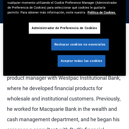
cualquier momento utilizando el Cookie Preference Manager (Administrador
de Preferencia de Cookies) para seleccionar qué cookies le gustaría
permitir. Para obtener más información, visite nuestra
Política de Cookies.
Administrador de Preferencia de Cookies
Rechazar cookies no esenciales
Mr. Zhong is an account manager on the global
wealth management team in the Sydney office.
Aceptar todas las cookies
Prior to joining PIMCO in 2024, Mr. Zhong was a
product manager with Westpac Institutional Bank,
where he developed financial products for
wholesale and institutional customers. Previously,
he worked for Macquarie Bank in the wealth and
cash management department, and he began his