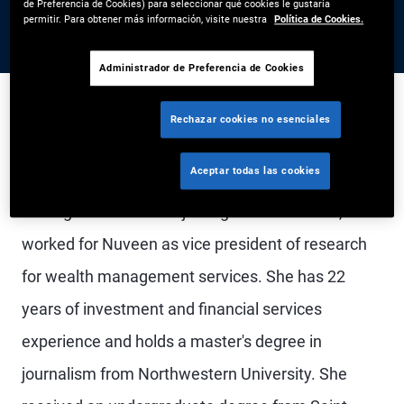
de Preferencia de Cookies) para seleccionar qué cookies le gustaría
permitir. Para obtener más información, visite nuestra
Política de Cookies.
Administrador de Preferencia de Cookies
Rechazar cookies no esenciales
Ms. D'Anastasio is a vice president on the PIMCO
Aceptar todas las cookies
advisor education team within U.S. global wealth
management. Prior to joining PIMCO in 2018, she
worked for Nuveen as vice president of research
for wealth management services. She has 22
years of investment and financial services
experience and holds a master's degree in
journalism from Northwestern University. She