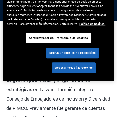
visitantes en nuestro sitio web. Para gestionar el uso de cookies en este
sitio web, haga clic en "Aceptar todas las cookies" o "Rechazar cookies no
esenciales". También puede ajustar su configuración de cookies en
cualquier momento utilizando el Cookie Preference Manager (Administrador
de Preferencia de Cookies) para seleccionar qué cookies le gustaría
permitir. Para obtener más información, visite nuestra
Política de Cookies.
Administrador de Preferencia de Cookies
Justin Tang es vicepresidente ejecutivo, gerente
general y responsable de PIMCO Taiwán, con
Rechazar cookies no esenciales
sede en Taipéi. Lidera un equipo que ofrece
Aceptar todas las cookies
soluciones de inversión a socios institucionales y
de gestión patrimonial y dirige iniciativas
estratégicas en Taiwán. También integra el
Consejo de Embajadores de Inclusión y Diversidad
de PIMCO. Previamente fue gerente de cuentas