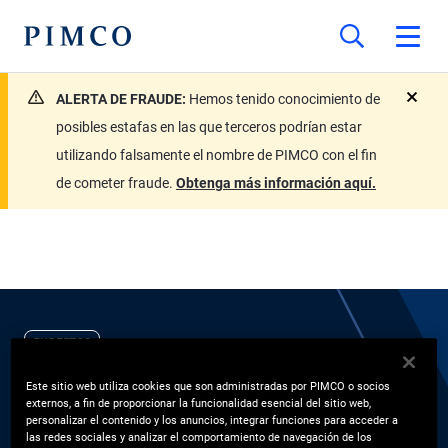
ALERTA DE FRAUDE:
Hemos tenido conocimiento de
close
posibles estafas en las que terceros podrían estar
utilizando falsamente el nombre de PIMCO con el fin
de cometer fraude.
Obtenga más información aquí.
EXPERTOS
Justin Tang
Este sitio web utiliza cookies que son administradas por PIMCO o socios
externos, a fin de proporcionar la funcionalidad esencial del sitio web,
personalizar el contenido y los anuncios, integrar funciones para acceder a
las redes sociales y analizar el comportamiento de navegación de los
Responsable de PIMCO Taiwan